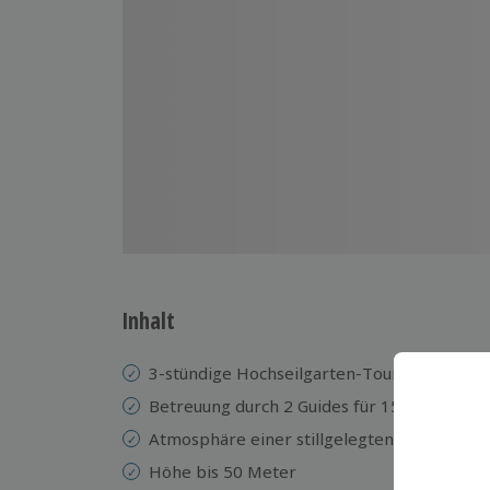
Inhalt
3-stündige Hochseilgarten-Tour
Betreuung durch 2 Guides für 15 Teilnehme
Atmosphäre einer stillgelegten Eisenhütte
Höhe bis 50 Meter