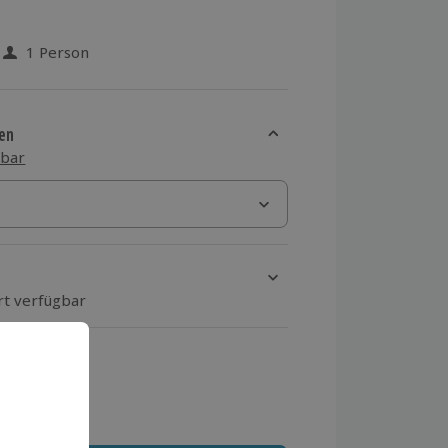
1 Person
 aus 17 Bewertungen
en
sbar
rt verfügbar
ten Schritt einen Termin aus
 MwSt.)