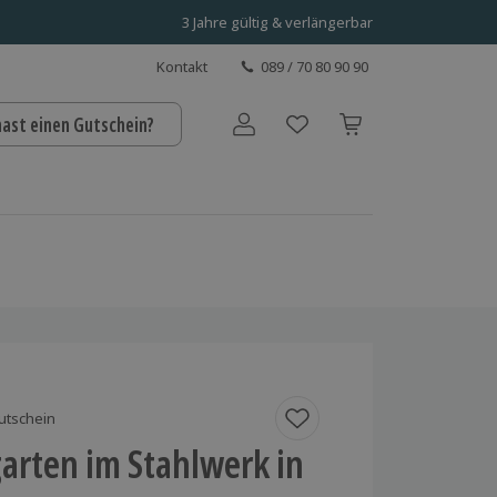
3 Jahre gültig & verlängerbar
Kontakt
089 / 70 80 90 90
hast einen Gutschein?
Benutzerkonto
utschein
arten im Stahlwerk in