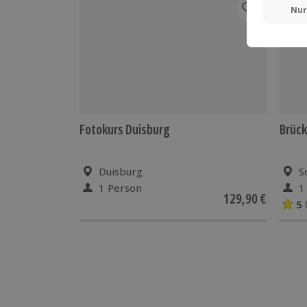
BES
Fotokurs Duisburg
Brück
Duisburg
S
1 Person
1
129,90 €
5