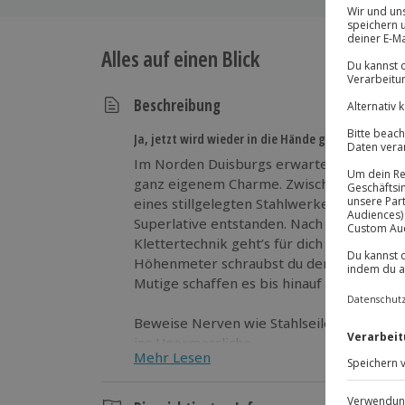
Alles auf einen Blick
Beschreibung
Ja, jetzt wird wieder in die Hände gespuckt…
Im Norden Duisburgs erwartet Abenteuerl
ganz eigenem Charme. Zwischen den Erzbunkeranlagen und Hochöfen
eines stillgelegten Stahlwerkes ist ein echtes Kletterparadi
Superlative entstanden. Nach einer kurze
Klettertechnik geht’s für dich auch scho
Höhenmeter schraubst du den Schwierigkeitsgrad weiter nach oben. Ganz
Mutige schaffen es bis hinauf auf über 5
Beweise Nerven wie Stahlseile und steige
ins Unermessliche.
Mehr Lesen