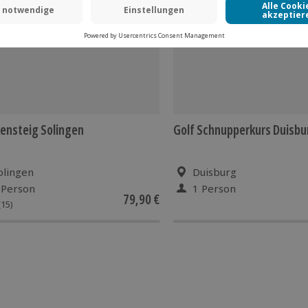
TSELLER
-15% CLUB DEAL
ensteig Solingen
Golf Schnupperkurs Duisbu
olingen
Duisburg
 Person
1 Person
79,90 €
(15)