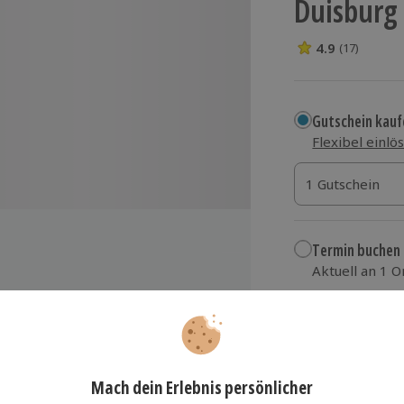
Duisburg
4.9
(17)
4.9 Sterne von 5
Gutschein kauf
Flexibel einlö
1 Gutschein
1 Gutschein
1 Gutschein
Termin buchen
Aktuell an 1 O
Wähle im nächs
94,90 €
r
zzgl. Versand
(inkl.