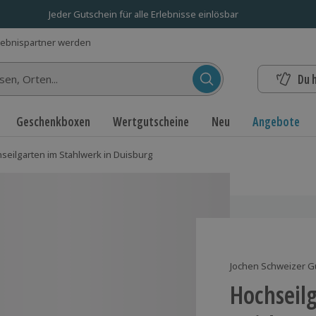
Jeder Gutschein für alle Erlebnisse einlösbar
lebnispartner werden
Du 
n...
Geschenkboxen
Wertgutscheine
Neu
Angebote
seilgarten im Stahlwerk in Duisburg
Jochen Schweizer G
Hochseilg