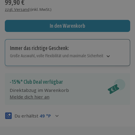
99,90 €
zzgl. Versand
(inkl. MwSt.)
In den Warenkorb
Immer das richtige Geschenk:
Große Auswahl, volle Flexibilität und maximale Sicherheit
Große Auswahl
Über 9.000 Erlebnisse.
Volle Flexibilität
-15%* Club Deal verfügbar
Jeder Gutschein für alle Erlebnisse einlösbar.
Direktabzug im Warenkorb
Maximale Sicherheit
Melde dich hier an
3 Jahre gültig & verlängerbar.
Du erhältst
49
°P