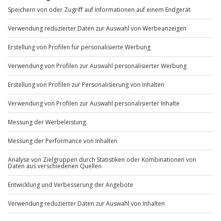
Mo-Fr: 8-20 Uhr | Sa: 10-16 Uhr
Der Veranstalter gibt euch gerne Tipps zum Einkauf
der Weine.
Du möchtest als Firma bestellen?
Sichere Dir attraktive Firmenkunden Vorteile.
+49 89 / 60 60 89 700
Mo-Fr: 9-17 Uhr
b2b@jochen-schweizer.de
www.b2b.jochen-schweizer.de/
Artikelnummer
:
1148
Andere Produkte entdecken