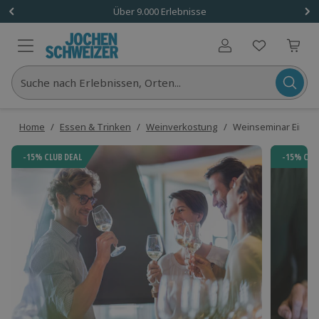
Über 9.000 Erlebnisse
Benutzerkonto
Suche nach Erlebnissen, Orten...
Home
/
Essen & Trinken
/
Weinverkostung
/
Weinseminar Einstei
-15% CLUB DEAL
-15% CLU