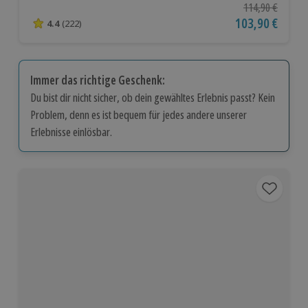
Ursprünglicher P
114,90 €
Aktueller Preis
103,90 €
4.4
(222)
4.4 von 5 Sternen basierend auf 222 Bewertungen
Immer das richtige Geschenk:
Du bist dir nicht sicher, ob dein gewähltes Erlebnis passt? Kein
Problem, denn es ist bequem für jedes andere unserer
Erlebnisse einlösbar.