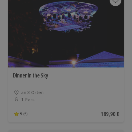
Dinner in the Sky
Standort
an 3 Orten
1 Pers.
Anzahl der Teilnehmer
Aktueller Preis
189,90 €
5
(5)
5 von 5 Sternen basierend auf 5 Bewertungen