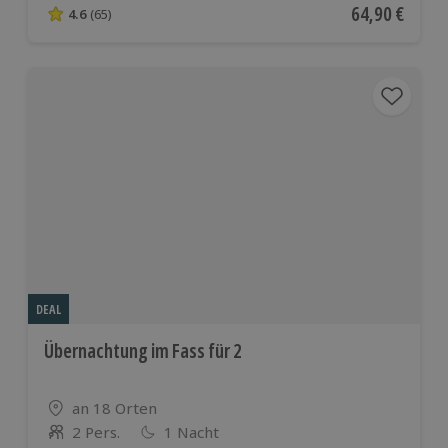
Aktueller Pre
64,90 €
4.6
(65)
4.6 von 5 Sternen basierend auf 65 Bewertungen
DEAL
Übernachtung im Fass für 2
Standort
an 18 Orten
2 Pers.
1 Nacht
Anzahl der Teilnehmer