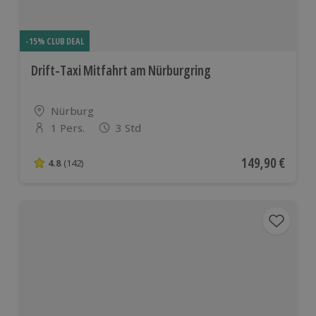
-15% CLUB DEAL
Drift-Taxi Mitfahrt am Nürburgring
Standort
Nürburg
1 Pers.
3 Std
Anzahl der Teilnehmer
Aktueller Preis
149,90 €
4.8
(142)
4.8 von 5 Sternen basierend auf 142 Bewertungen