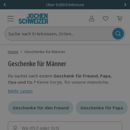
Über 9.000 Erlebnisse
Benutzerkonto
Suche nach Erlebnissen, Orten...
Home
/
Geschenke für Männer
Geschenke für Männer
Du suchst nach einem
Geschenk für Freund, Papa,
Opa und Co.?
Keine Sorge, für unsere männliche
Audienz haben wir die
besten Geschenkideen
Mehr Lesen
zusammengetragen. Ob
Action, Genuss oder
Entspannung
, für jeden Typ Mann haben wir das
Richtige dabei!
Geschenke für den Freund
Geschenke für den Freund
Geschenke für Papa
Geschenke für Papa
Wo (PLZ oder Ort)