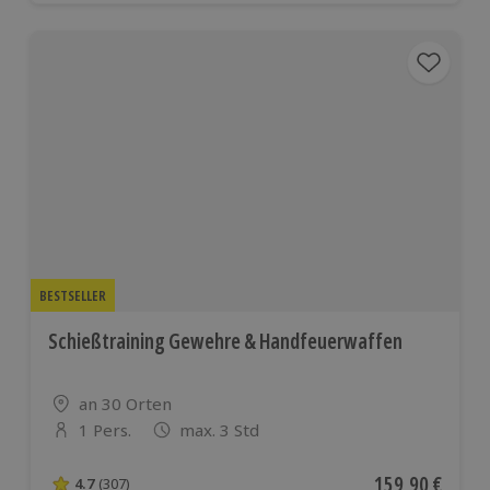
BESTSELLER
Schießtraining Gewehre & Handfeuerwaffen
Standort
an 30 Orten
1 Pers.
max. 3 Std
Anzahl der Teilnehmer
Aktueller Preis
159,90 €
4.7
(307)