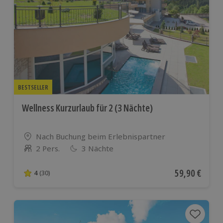
BESTSELLER
Wellness Kurzurlaub für 2 (3 Nächte)
Standort
Nach Buchung beim Erlebnispartner
2 Pers.
3 Nächte
Anzahl der Teilnehmer
Aktueller Pre
59,90 €
4
(30)
4 von 5 Sternen basierend auf 30 Bewertungen