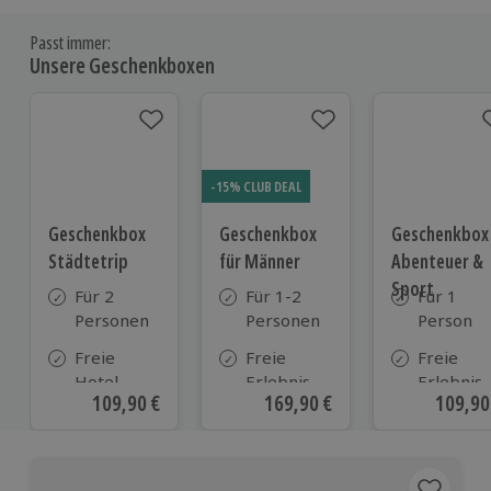
Passt immer:
Unsere Geschenkboxen
-15% CLUB DEAL
Geschenkbox
Geschenkbox
Geschenkbox
Städtetrip
für Männer
Abenteuer &
Sport
Für 2
Für 1-2
Für 1
Personen
Personen
Person
Freie
Freie
Freie
Hotel-
Erlebnis-
Erlebnis-
Aktueller Preis
109,90 €
Aktueller Preis
169,90 €
Aktuell
109,90
Auswahl
Auswahl
Auswahl
aus ca. 120
an ca. 720
an ca.
Hotels
Orten
450 Orte