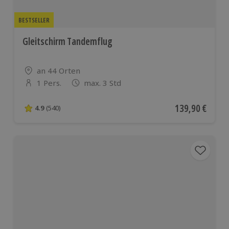
BESTSELLER
Gleitschirm Tandemflug
Standort
an 44 Orten
1 Pers.
max. 3 Std
Anzahl der Teilnehmer
Aktueller Preis
139,90 €
4.9
(540)
4.9 von 5 Sternen basierend auf 540 Bewertungen