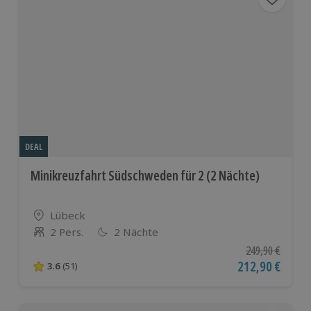
DEAL
Minikreuzfahrt Südschweden für 2 (2 Nächte)
Standort
Lübeck
2 Pers.
2 Nächte
Anzahl der Teilnehmer
Ursprünglicher P
249,90 €
Aktueller Preis
212,90 €
3.6
(51)
3.6 von 5 Sternen basierend auf 51 Bewertungen