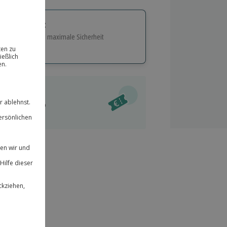
tige Geschenk:
e Flexibilität und maximale Sicherheit
hl
bnisse.
ität
l verfügbar
 für alle Erlebnisse einlösbar.
im Warenkorb
herheit
r an
& verlängerbar.
94
°P