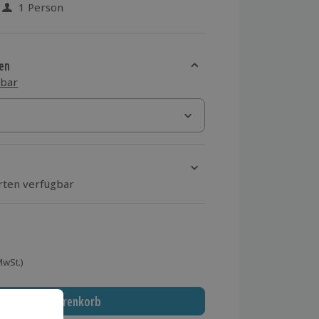
1 Person
 aus 12 Bewertungen
en
sbar
Orten verfügbar
ten Schritt Ort und Termin aus
 MwSt.)
In den Warenkorb