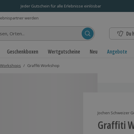
Jeder Gutschein für alle Erlebnisse einlösbar
lebnispartner werden
Du 
n...
Geschenkboxen
Wertgutscheine
Neu
Angebote
 Workshops
/
Graffiti Workshop
Jochen Schweizer G
Graffiti