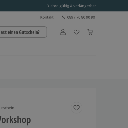
3 Jahre gültig & verlängerbar
Kontakt
089 / 70 80 90 90
hast einen Gutschein?
Benutzerkonto
utschein
 Workshop