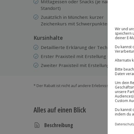
Mittagessen oder Snacks (je nach
di
Standort)
Le
m
Zusätzlich in München: kurzer
k
Zeichenkurs mit Schwerpunkten auf
Kursinhalte
Detaillierte Erklärung der Technik
Erster Praxisteil mit Erstellung eigener Ski
Zweiter Praxisteil mit Erstellung eines Wan
* Der Rabatt ist nicht auf andere Erlebnisse bei der Ein
Alles auf einen Blick
Beschreibung