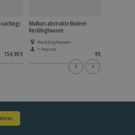
coaching)
Malkurs abstrakte Malerei
Graffit
Recklinghausen
Recklinghausen
Wie
1 Person
1 Pe
154,90 €
99,90 €
5
(1)
nieren