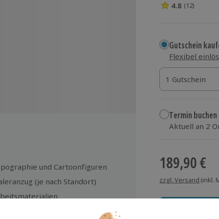
4.8
(12)
4.8 Sterne von 5
Gutschein kauf
Flexibel einlö
1 Gutschein
1 Gutschein
1 Gutschein
Termin buchen
Aktuell an 2 
Wähle im nächs
189,90 €
pographie und Cartoonfiguren
zzgl. Versand
(inkl.
leranzug (je nach Standort)
beitsmaterialien
 Standort Raum Wiesbaden findet