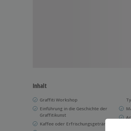
Inhalt
Graffiti Workshop
Ty
Einführung in die Geschichte der
Ma
Graffitikunst
Ar
Kaffee oder Erfrischungsgetränk
Am