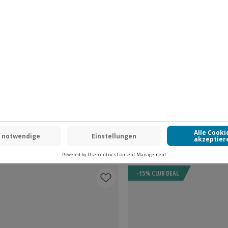
hgabe zur Verfügung gestellt. An
gen Gebühr vor Ort erworben
.
Fr: 9-17 Uhr
t.
www.b2b.jochen-schweizer.de/
-15% CLUB DEAL