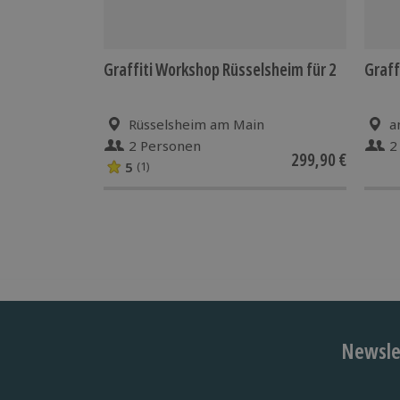
Graffiti Workshop Rüsselsheim für 2
Graff
Rüsselsheim am Main
a
2 Personen
2
299,90 €
5
(1)
Newslet