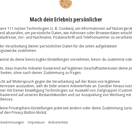
e Gestaltung auf Keilrahmen-
inwandflächen statt, die später
Immer das rich
it nach Hause genommen werden
önnen
Große Auswahl, voll
Große Auswa
Über 9.000 Erle
Volle Flexibil
-15%* Club Dea
Jeder Gutschein
zzen
Direktabzug 
Maximale Sic
dbildes
Melde dich hie
3 Jahre gültig 
lösung übertragbar.
Details
Du erhältst