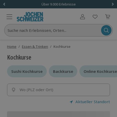
Über 9.000 Erlebnisse
Benutzerkonto
Suche nach Erlebnissen, Orten...
Home
/
Essen & Trinken
/
Kochkurse
Kochkurse
Sushi Kochkurse
Sushi Kochkurse
Backkurse
Backkurse
Online Kochkurse
Online Kochkurse
Wo (PLZ oder Ort)
Aktueller Standort