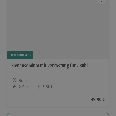
-15% CLUB DEAL
Bienenseminar mit Verkostung für 2 Bühl
Standort
Bühl
2 Pers.
3 Std
Anzahl der Teilnehmer
Aktueller Pre
49,90 €