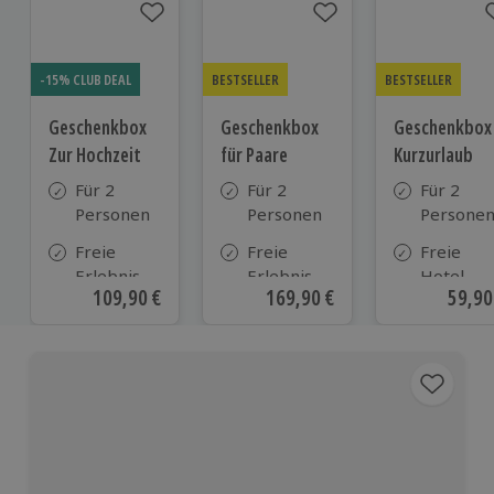
-15% CLUB DEAL
BESTSELLER
BESTSELLER
Geschenkbox
Geschenkbox
Geschenkbox
Zur Hochzeit
für Paare
Kurzurlaub
Für 2
Für 2
Für 2
Personen
Personen
Persone
Freie
Freie
Freie
Erlebnis-
Erlebnis-
Hotel-
Aktueller Preis
109,90 €
Aktueller Preis
169,90 €
Aktue
59,90
Auswahl
Auswahl
Auswahl
an ca.
an ca. 860
aus ca. 5
610 Orten
Orten
Hotels in
Deutschl
Österrei
und viele
weiteren
europäis