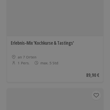
Erlebnis-Mix 'Kochkurse & Tastings'
Standort
an 7 Orten
1 Pers.
max. 5 Std
Anzahl der Teilnehmer
Aktueller Pre
89,90 €