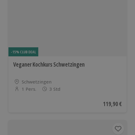
-15% CLUB DEAL
Veganer Kochkurs Schwetzingen
Standort
Schwetzingen
1 Pers.
3 Std
Anzahl der Teilnehmer
Aktueller Preis
119,90 €