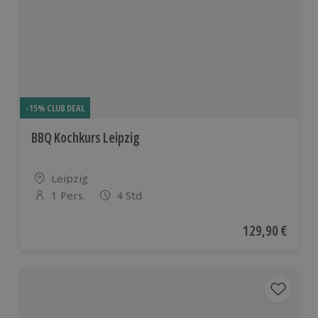
-15% CLUB DEAL
BBQ Kochkurs Leipzig
Standort
Leipzig
1 Pers.
4 Std
Anzahl der Teilnehmer
Aktueller Preis
129,90 €