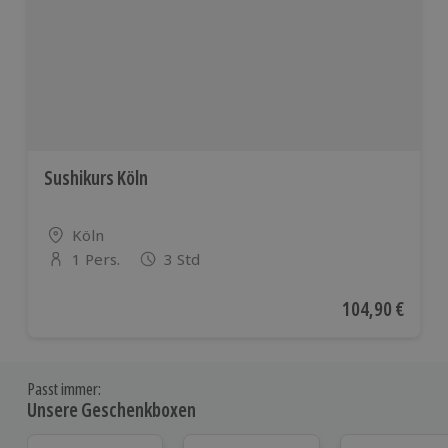
Sushikurs Köln
Standort
Köln
1 Pers.
3 Std
Anzahl der Teilnehmer
Aktueller Preis
104,90 €
Passt immer:
Unsere Geschenkboxen