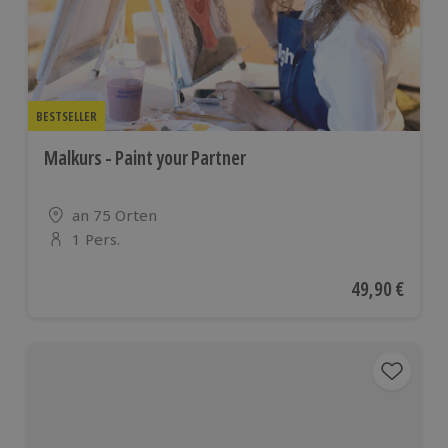
BESTSELLER
Malkurs - Paint your Partner
Standort
an 75 Orten
1 Pers.
Anzahl der Teilnehmer
Aktueller Pre
49,90 €