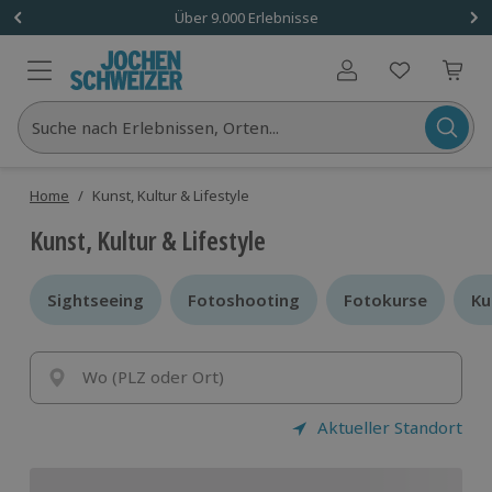
Über 9.000 Erlebnisse
Benutzerkonto
Suche nach Erlebnissen, Orten...
Home
/
Kunst, Kultur & Lifestyle
Kunst, Kultur & Lifestyle
Sightseeing
Sightseeing
Fotoshooting
Fotoshooting
Fotokurse
Fotokurse
Ku
Ku
Wo (PLZ oder Ort)
Aktueller Standort