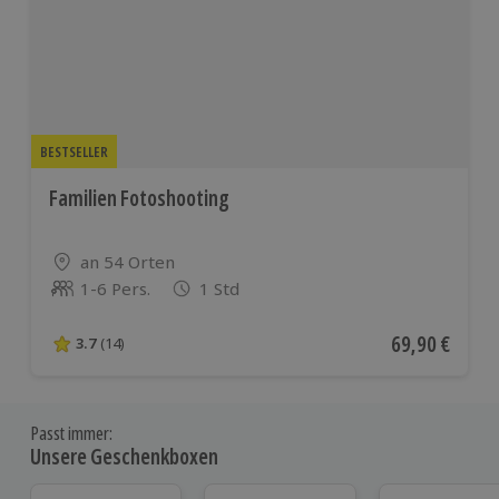
BESTSELLER
Familien Fotoshooting
Standort
an 54 Orten
1-6 Pers.
1 Std
Anzahl der Teilnehmer
Aktueller Pre
69,90 €
3.7
(14)
3.7 von 5 Sternen basierend auf 14 Bewertungen
Passt immer:
Unsere Geschenkboxen