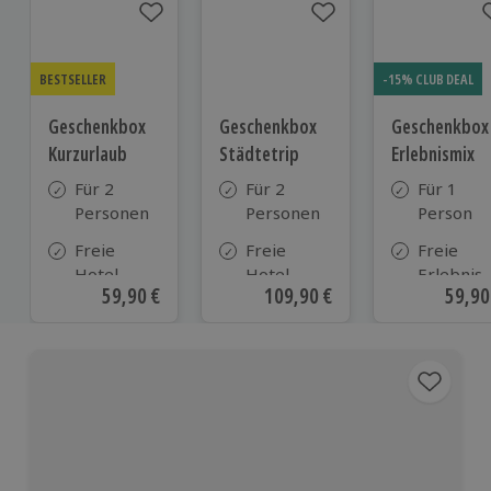
BESTSELLER
-15% CLUB DEAL
Geschenkbox
Geschenkbox
Geschenkbox
Kurzurlaub
Städtetrip
Erlebnismix
Für 2
Für 2
Für 1
Personen
Personen
Person
Freie
Freie
Freie
Hotel-
Hotel-
Erlebnis-
Aktueller Preis
59,90 €
Aktueller Preis
109,90 €
Aktue
59,90
Auswahl
Auswahl
Auswahl
aus ca. 500
aus ca. 120
an ca.
Hotels in
Hotels
1.700
Deutschland,
Orten
Österreich
und vielen
weiteren
europäischen