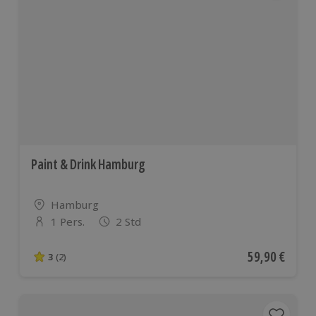
Paint & Drink Hamburg
Standort
Hamburg
1 Pers.
2 Std
Anzahl der Teilnehmer
Aktueller Pre
59,90 €
3
(2)
3 von 5 Sternen basierend auf 2 Bewertungen