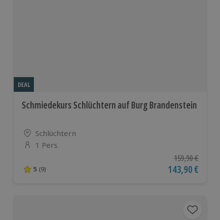
DEAL
Schmiedekurs Schlüchtern auf Burg Brandenstein
Standort
Schlüchtern
1 Pers.
Anzahl der Teilnehmer
Ursprünglicher P
159,90 €
Aktueller Preis
143,90 €
5
(9)
5 von 5 Sternen basierend auf 9 Bewertungen