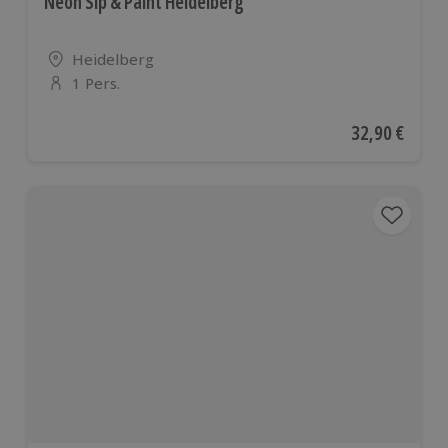
Neon Sip & Paint Heidelberg
Standort
Heidelberg
1 Pers.
Anzahl der Teilnehmer
Aktueller Pre
32,90 €