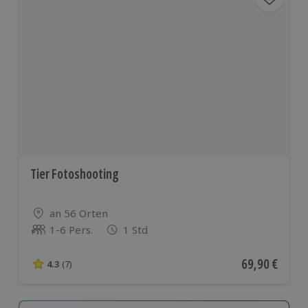
Tier Fotoshooting
Standort
an 56 Orten
1-6 Pers.
1 Std
Anzahl der Teilnehmer
Aktueller Pre
69,90 €
4.3
(7)
4.3 von 5 Sternen basierend auf 7 Bewertungen