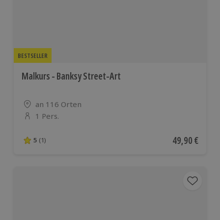
Ländern
BESTSELLER
Malkurs - Banksy Street-Art
Standort
an 116 Orten
1 Pers.
Anzahl der Teilnehmer
Aktueller Pre
49,90 €
5
(1)
5 von 5 Sternen basierend auf 1 Bewertungen