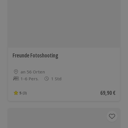
Freunde Fotoshooting
Standort
an 56 Orten
1-6 Pers.
1 Std
Anzahl der Teilnehmer
Aktueller Pre
69,90 €
5
(3)
5 von 5 Sternen basierend auf 3 Bewertungen