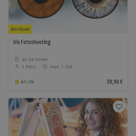
BESTSELLER
Iris Fotoshooting
Standort
an 54 Orten
1 Pers.
max. 1 Std
Anzahl der Teilnehmer
Aktueller Pre
39,90 €
4.1
(18)
4.1 von 5 Sternen basierend auf 18 Bewertungen