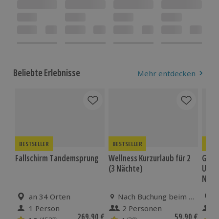
Beliebte Erlebnisse
Mehr entdecken
BESTSELLER
BESTSELLER
BEST
Fallschirm Tandemsprung
Wellness Kurzurlaub für 2
Gour
(3 Nächte)
Unte
Neuw
Standort
an 34 Orten
Standort
Nach Buchung beim Erlebnispartner
1 Person
2 Personen
Anzahl der Teilnehmer
Anzahl der Teilnehmer
Anza
Aktueller Preis
269,90 €
Aktueller Pre
59,90 €