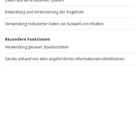
Stöbere durch unsere vielseitigen Erlebniskategorien
und finde spielend leicht für jeden Anlass das passende
Geschenk. Ob zum Geburtstag, Jubiläum oder zu
Weihnachten, hier ist immer die passende
Geschenkidee dabei!
Entdecke aufregende Action-Abenteuer inkl.
Adrenalin-Kick und entscheide dich für einen
Fallschirmsprung, House-Running oder eine
spannende Canoyning Tour. Lass die Reifen quietschen
beim Traumauto fahren und stürze dich aus
schwindelerregenden Höhen beim Bungee-Jumping!
Es darf auch gerne etwas entspannter sein? Dann
schenke eine Auszeit vom Alltag mit einem
außergewöhnlicher Kurzurlaub, einer Alpaka
Wanderung oder einer Städtereise, mit deinen
persönlichen Wow-Momenten! Mit einer einzigartigen
Geschenkidee von Jochen Schweizer landest du
garantiert einen Volltreffer.
Denn die besten Geschenke sind ganz klar Erlebnisse,