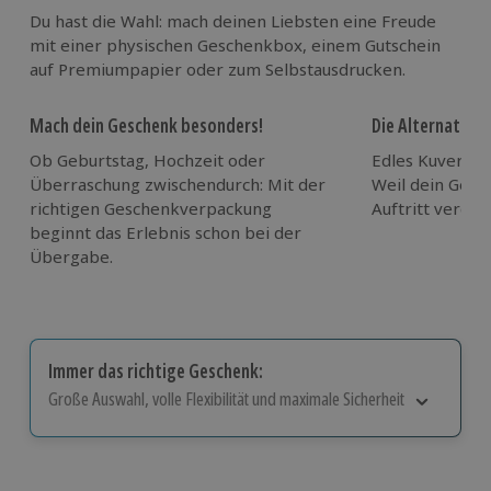
Du hast die Wahl: mach deinen Liebsten eine Freude
mit einer physischen Geschenkbox, einem Gutschein
auf Premiumpapier oder zum Selbstausdrucken.
Mach dein Geschenk besonders!
Die Alternative:
Ob Geburtstag, Hochzeit oder
Edles Kuvert m
Überraschung zwischendurch: Mit der
Weil dein Ges
richtigen Geschenkverpackung
Auftritt verdien
beginnt das Erlebnis schon bei der
Übergabe.
Immer das richtige Geschenk:
Große Auswahl, volle Flexibilität und maximale Sicherheit
Große Auswahl
:
Über 9.000 Erlebnisse.
Volle Flexibilität
:
Jeder Gutschein für alle Erlebnisse
einlösbar.