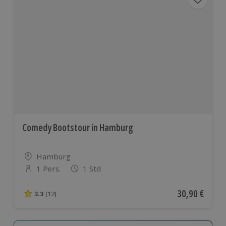
Comedy Bootstour in Hamburg
Standort
Hamburg
1 Pers.
1 Std
Anzahl der Teilnehmer
Aktueller Pre
30,90 €
3.3
(12)
3.3 von 5 Sternen basierend auf 12 Bewertungen