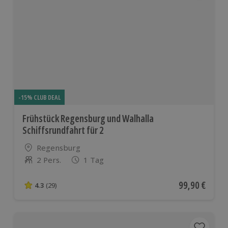
-15% CLUB DEAL
Frühstück Regensburg und Walhalla
Schiffsrundfahrt für 2
Standort
Regensburg
2 Pers.
1 Tag
Anzahl der Teilnehmer
Aktueller Pre
99,90 €
4.3
(29)
4.3 von 5 Sternen basierend auf 29 Bewertungen