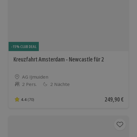
-15% CLUB DEAL
Kreuzfahrt Amsterdam - Newcastle für 2
Standort
AG IJmuiden
2 Pers.
2 Nächte
Anzahl der Teilnehmer
Aktueller Preis
249,90 €
4.4
(70)
4.4 von 5 Sternen basierend auf 70 Bewertungen