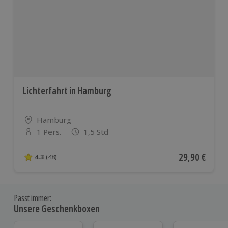
Lichterfahrt in Hamburg
Standort
Hamburg
1 Pers.
1,5 Std
Anzahl der Teilnehmer
Aktueller Pre
29,90 €
4.3
(48)
4.3 von 5 Sternen basierend auf 48 Bewertungen
Passt immer:
Unsere Geschenkboxen