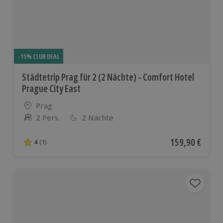
-15% CLUB DEAL
Städtetrip Prag für 2 (2 Nächte) - Comfort Hotel
Prague City East
Standort
Prag
2 Pers.
2 Nächte
Anzahl der Teilnehmer
Aktueller Preis
159,90 €
4
(1)
4 von 5 Sternen basierend auf 1 Bewertungen