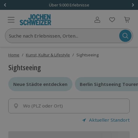
Über 9.000 Erlebnisse
Benutzerkonto
Suche nach Erlebnissen, Orten...
Home
/
Kunst, Kultur & Lifestyle
/
Sightseeing
Sightseeing
Neue Städte entdecken
Neue Städte entdecken
Berlin Sightseeing Toure
Berlin Sightseeing Toure
Wo (PLZ oder Ort)
Aktueller Standort