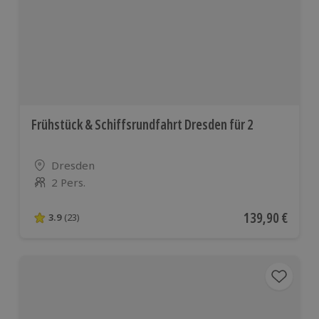
Frühstück & Schiffsrundfahrt Dresden für 2
Standort
Dresden
2 Pers.
Anzahl der Teilnehmer
Aktueller Preis
139,90 €
3.9
(23)
3.9 von 5 Sternen basierend auf 23 Bewertungen