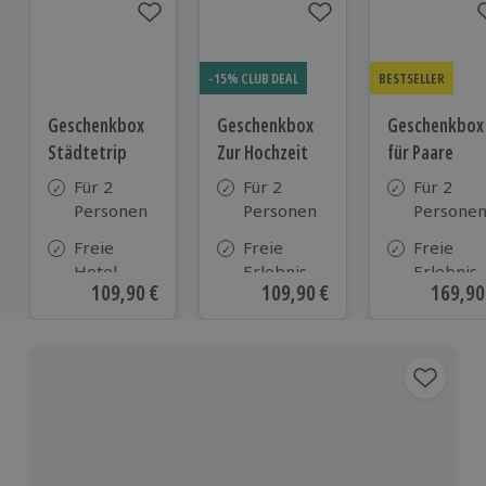
-15% CLUB DEAL
BESTSELLER
Geschenkbox
Geschenkbox
Geschenkbox
Städtetrip
Zur Hochzeit
für Paare
Für 2
Für 2
Für 2
Personen
Personen
Persone
Freie
Freie
Freie
Hotel-
Erlebnis-
Erlebnis-
Aktueller Preis
109,90 €
Aktueller Preis
109,90 €
Aktuell
169,90
Auswahl
Auswahl
Auswahl
aus ca. 120
an ca.
an ca. 86
Hotels
610 Orten
Orten