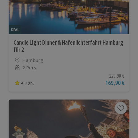
DEAL
Candle Light Dinner & Hafenlichterfahrt Hamburg
für 2
Standort
Hamburg
2 Pers.
Anzahl der Teilnehmer
Ursprünglicher P
229,90 €
Aktueller Preis
169,90 €
4.3
(89)
4.3 von 5 Sternen basierend auf 89 Bewertungen