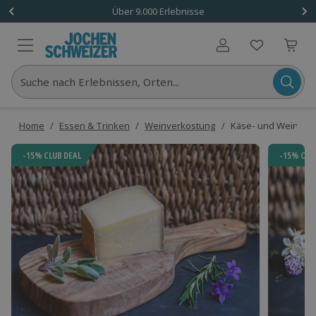
Über 9.000 Erlebnisse
Benutzerkonto
Suche nach Erlebnissen, Orten...
Home
/
Essen & Trinken
/
Weinverkostung
/
Käse- und Weintasti
-15% CLUB DEAL
-15% CLU