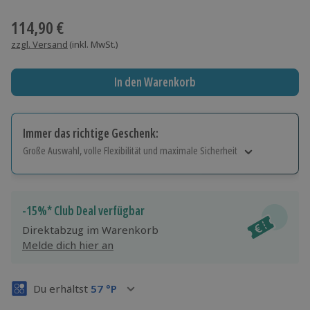
Wähle im nächsten Schritt einen Termin aus
114,90 €
zzgl. Versand
(inkl. MwSt.)
In den Warenkorb
Immer das richtige Geschenk:
Große Auswahl, volle Flexibilität und maximale Sicherheit
Große Auswahl
Über 9.000 Erlebnisse.
Volle Flexibilität
-15%* Club Deal verfügbar
Jeder Gutschein für alle Erlebnisse einlösbar.
Direktabzug im Warenkorb
Maximale Sicherheit
Melde dich hier an
3 Jahre gültig & verlängerbar.
Du erhältst
57
°P