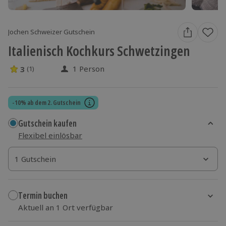
Jochen Schweizer Gutschein
Italienisch Kochkurs Schwetzingen
1 Person
3
(1)
3 Sterne von 5 aus 1 Bewertungen
-10% ab dem 2. Gutschein
Gutschein kaufen
Flexibel einlösbar
1 Gutschein
1 Gutschein
1 Gutschein
Termin buchen
Aktuell an 1 Ort verfügbar
Wähle im nächsten Schritt einen Termin aus