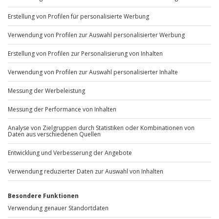
+49 89 / 60 60 89 700
Mo-Fr: 9-17 Uhr
b2b@jochen-schweizer.de
www.b2b.jochen-schweizer.de/
Artikelnummer
:
37121
Andere Produkte entdecken