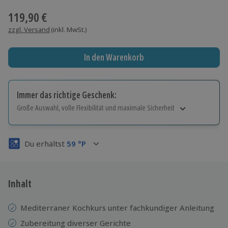
119,90 €
zzgl. Versand
(inkl. MwSt.)
In den Warenkorb
Immer das richtige Geschenk:
Große Auswahl, volle Flexibilität und maximale Sicherheit
Große Auswahl
Über 9.000 Erlebnisse.
Du erhältst
59
°P
Volle Flexibilität
Jeder Gutschein für alle Erlebnisse einlösbar.
Maximale Sicherheit
3 Jahre gültig & verlängerbar.
Inhalt
Mediterraner Kochkurs unter fachkundiger Anleitung
Zubereitung diverser Gerichte