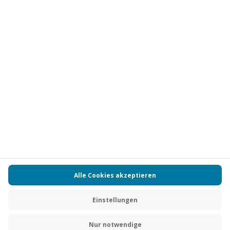
Vertrag widerrufen
FAQs
Kontakt
Zahlungsarten
Über uns
Magazin
Jobs
Partnerprogramm
PAYBACK
Versand und Lieferung
Presse
AGB
Cookie Einstellungen
Datenschutz
Nutzungsbedingungen
Online-Marktplatz
Barrierefreiheit
Grounding Page
Compliance
Impressum
RECHNUNG