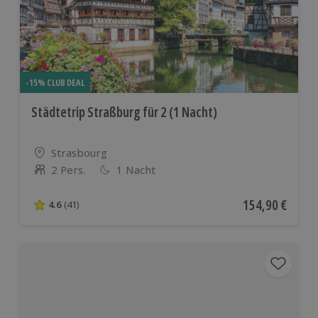
-15% CLUB DEAL
Städtetrip Straßburg für 2 (1 Nacht)
Standort
Strasbourg
2 Pers.
1 Nacht
Anzahl der Teilnehmer
Aktueller Preis
154,90 €
4.6
(41)
4.6 von 5 Sternen basierend auf 41 Bewertungen