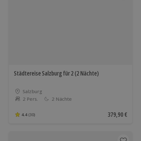
Städtereise Salzburg für 2 (2 Nächte)
Standort
Salzburg
2 Pers.
2 Nächte
Anzahl der Teilnehmer
Aktueller Preis
379,90 €
4.4
(30)
4.4 von 5 Sternen basierend auf 30 Bewertungen