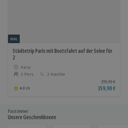
DEAL
Städtetrip Paris mit Bootsfahrt auf der Seine für
2
Standort
Paris
2 Pers.
2 Nächte
Anzahl der Teilnehmer
Ursprünglicher P
399,90 €
Aktueller Preis
359,90 €
4.3
(3)
4.3 von 5 Sternen basierend auf 3 Bewertungen
Passt immer:
Unsere Geschenkboxen