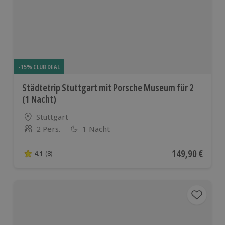
-15% CLUB DEAL
Städtetrip Stuttgart mit Porsche Museum für 2
(1 Nacht)
Standort
Stuttgart
2 Pers.
1 Nacht
Anzahl der Teilnehmer
Aktueller Preis
149,90 €
4.1
(8)
4.1 von 5 Sternen basierend auf 8 Bewertungen