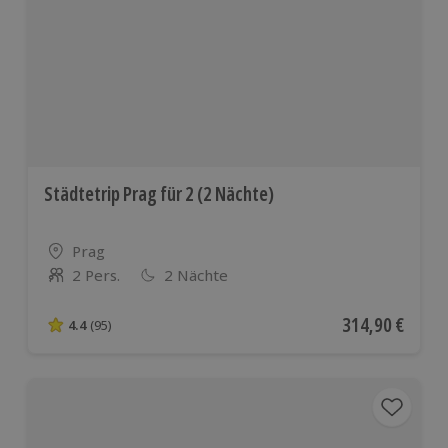
Städtetrip Prag für 2 (2 Nächte)
Standort
Prag
2 Pers.
2 Nächte
Anzahl der Teilnehmer
Aktueller Preis
314,90 €
4.4
(95)
4.4 von 5 Sternen basierend auf 95 Bewertungen