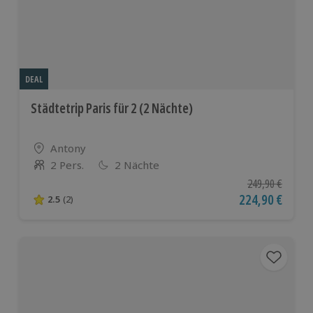
Ländern
DEAL
Städtetrip Paris für 2 (2 Nächte)
Standort
Antony
2 Pers.
2 Nächte
Anzahl der Teilnehmer
Ursprünglicher P
249,90 €
Aktueller Preis
224,90 €
2.5
(2)
2.5 von 5 Sternen basierend auf 2 Bewertungen