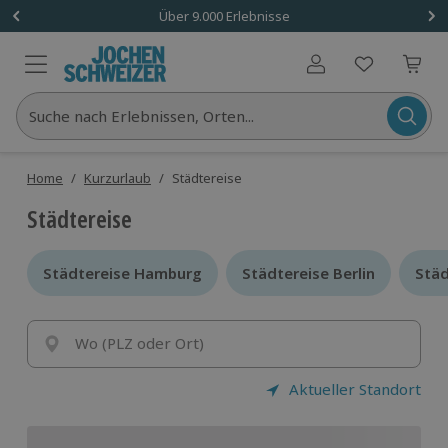
Über 9.000 Erlebnisse
Benutzerkonto
Suche nach Erlebnissen, Orten...
Home
/
Kurzurlaub
/
Städtereise
Städtereise
Städtereise Hamburg
Städtereise Hamburg
Städtereise Berlin
Städtereise Berlin
Stä
Stä
Wo (PLZ oder Ort)
Aktueller Standort