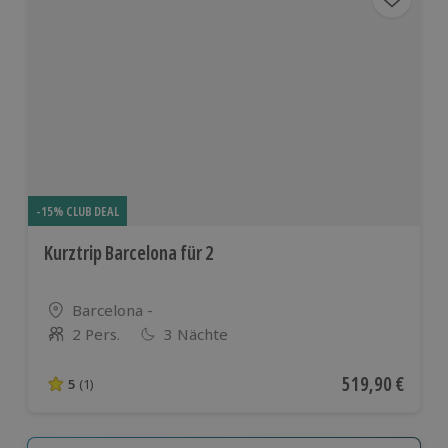
-15% CLUB DEAL
Kurztrip Barcelona für 2
Standort
Barcelona -
2 Pers.
3 Nächte
Anzahl der Teilnehmer
Aktueller Preis
519,90 €
5
(1)
5 von 5 Sternen basierend auf 1 Bewertungen