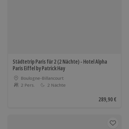
Städtetrip Paris für 2 (2 Nächte) - Hotel Alpha
Paris Eiffel by Patrick Hay
Standort
Boulogne-Billancourt
2 Pers.
2 Nächte
Anzahl der Teilnehmer
Aktueller Preis
289,90 €