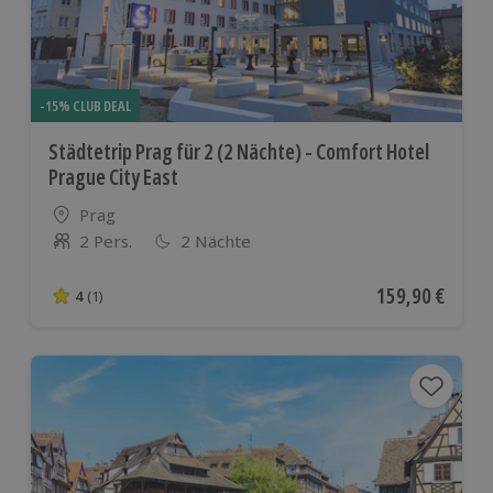
-15% CLUB DEAL
Städtetrip Prag für 2 (2 Nächte) - Comfort Hotel
Prague City East
Standort
Prag
2 Pers.
2 Nächte
Anzahl der Teilnehmer
Aktueller Preis
159,90 €
4
(1)
4 von 5 Sternen basierend auf 1 Bewertungen