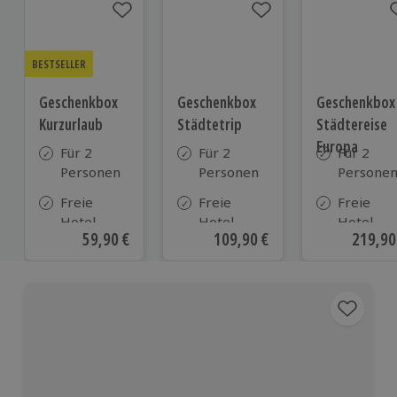
BESTSELLER
Geschenkbox
Geschenkbox
Geschenkbox
Kurzurlaub
Städtetrip
Städtereise
Europa
Für 2
Für 2
Für 2
Personen
Personen
Persone
Freie
Freie
Freie
Hotel-
Hotel-
Hotel-
Aktueller Preis
59,90 €
Aktueller Preis
109,90 €
Aktuell
219,90
Auswahl
Auswahl
Auswahl
aus ca. 500
aus ca. 120
aus ca. 1
Hotels in
Hotels
Hotels
Deutschland,
Österreich
und vielen
weiteren
europäischen