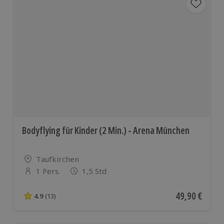
Bodyflying für Kinder (2 Min.) - Arena München
Standort
Taufkirchen
1 Pers.
1,5 Std
Anzahl der Teilnehmer
Aktueller Pre
49,90 €
4.9
(13)
4.9 von 5 Sternen basierend auf 13 Bewertungen