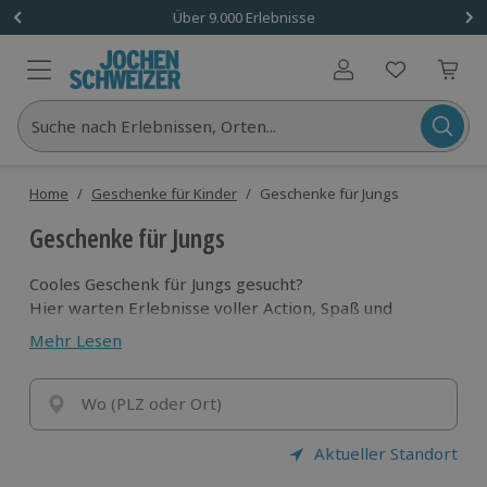
Über 9.000 Erlebnisse
Benutzerkonto
Suche nach Erlebnissen, Orten...
Home
/
Geschenke für Kinder
/
Geschenke für Jungs
Geschenke für Jungs
Cooles Geschenk für Jungs gesucht?
Hier warten Erlebnisse voller Action, Spaß und
Abenteuer – vom Flying Fox bis zum Kart fahren.
Mehr Lesen
Schenk unvergessliche Momente, die kleine und
große Entdecker begeistern.
Wo (PLZ oder Ort)
Aktueller Standort