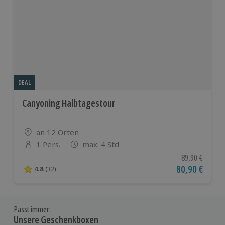
DEAL
Canyoning Halbtagestour
Standort
an 12 Orten
1 Pers.
max. 4 Std
Anzahl der Teilnehmer
Ursprünglicher
89,90 €
Aktueller Pre
80,90 €
4.8
(32)
4.8 von 5 Sternen basierend auf 32 Bewertungen
Passt immer:
Unsere Geschenkboxen