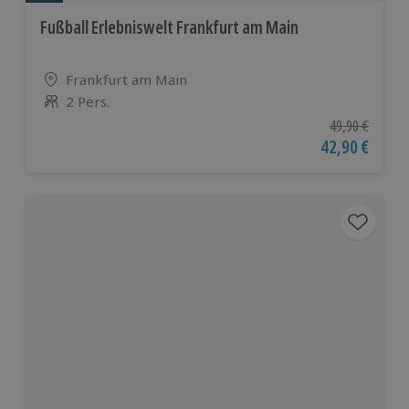
Fußball Erlebniswelt Frankfurt am Main
Standort
Frankfurt am Main
2 Pers.
Anzahl der Teilnehmer
Ursprünglicher
49,90 €
Aktueller Pre
42,90 €