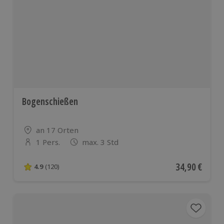
Bogenschießen
Standort
an 17 Orten
1 Pers.
max. 3 Std
Anzahl der Teilnehmer
Aktueller Pre
34,90 €
4.9
(120)
4.9 von 5 Sternen basierend auf 120 Bewertungen