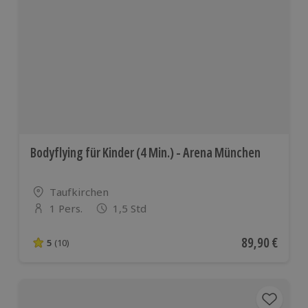
Bodyflying für Kinder (4 Min.) - Arena München
Standort
Taufkirchen
1 Pers.
1,5 Std
Anzahl der Teilnehmer
Aktueller Pre
89,90 €
5
(10)
5 von 5 Sternen basierend auf 10 Bewertungen