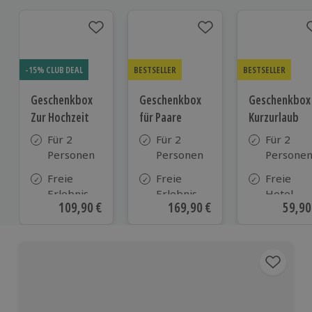
-15% CLUB DEAL
BESTSELLER
BESTSELLER
Geschenkbox
Geschenkbox
Geschenkbox
Zur Hochzeit
für Paare
Kurzurlaub
Für 2
Für 2
Für 2
Personen
Personen
Persone
Freie
Freie
Freie
Erlebnis-
Erlebnis-
Hotel-
Aktueller Preis
109,90 €
Aktueller Preis
169,90 €
Aktue
59,90
Auswahl
Auswahl
Auswahl
an ca.
an ca. 860
aus ca. 5
610 Orten
Orten
Hotels in
Deutschl
Österrei
und viele
weiteren