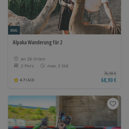
DEAL
Alpaka Wanderung für 2
Standort
an 28 Orten
2 Pers.
max. 3 Std
Anzahl der Teilnehmer
Ursprünglicher
76,90 €
Aktueller Pre
68,90 €
4.7
(422)
4.7 von 5 Sternen basierend auf 422 Bewertungen