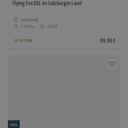
Flying Fox XXL im Salzburger Land
Standort
Leogang
1 Pers.
2 Std
Anzahl der Teilnehmer
Aktueller Pre
89,90 €
4.7
(94)
4.7 von 5 Sternen basierend auf 94 Bewertungen
DEAL