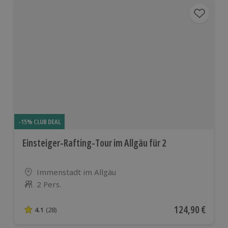
-15% CLUB DEAL
Einsteiger-Rafting-Tour im Allgäu für 2
Standort
Immenstadt im Allgäu
2 Pers.
Anzahl der Teilnehmer
Aktueller Preis
124,90 €
4.1
(28)
4.1 von 5 Sternen basierend auf 28 Bewertungen