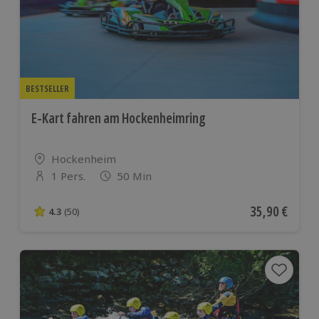
BESTSELLER
E-Kart fahren am Hockenheimring
Standort
Hockenheim
1 Pers.
50 Min
Anzahl der Teilnehmer
Aktueller Pre
35,90 €
4.3
(50)
4.3 von 5 Sternen basierend auf 50 Bewertungen