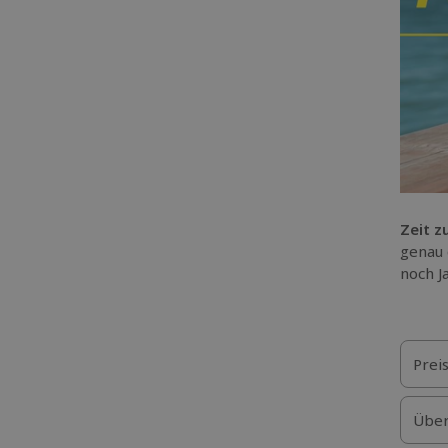
Zeit z
genau 
noch J
Prei
Über