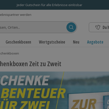
Jeder Gutschein für alle Erlebnisse einlösbar
lebnispartner werden
Du 
n...
Geschenkboxen
Wertgutscheine
Neu
Angebote
eschenkboxen
henkboxen Zeit zu Zweit