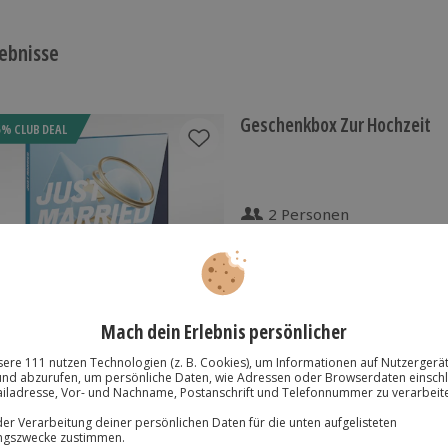
ebnisse
Geschenkbox Zur Hochzeit
5% CLUB DEAL
2 Personen
Anzahl der Teilnehmer
Jochen Schweizer Gutsche
Freie Erlebnis-Auswahl an
Beispielerlebnisse: Raftin
Candle Light Dinner
Gutschein 3 Jahre gültig 
Kaufjahres
Hochwertige Geschenkb
Geschenkbox für Paare
STSELLER
Auch als PDF sofort verfü