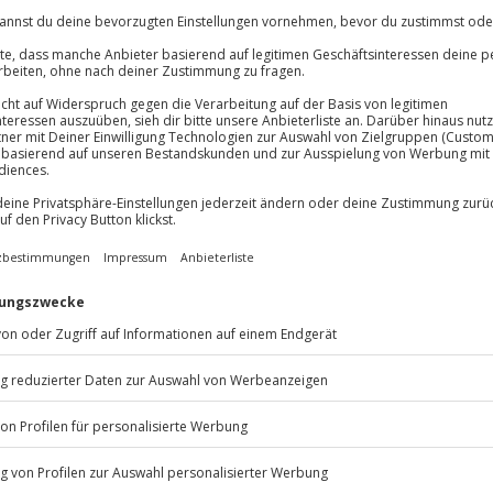
2 Personen
Anzahl der Teilnehmer
Jochen Schweizer Gutsche
Freie Erlebnis-Auswahl an
Beispielerlebnisse: Klette
Städtetrip
Gutschein 3 Jahre gültig 
Kaufjahres
Hochwertige Geschenkb
Geschenkbox Kurzurlaub
STSELLER
Auch als PDF sofort verfü
2 Personen
Anzahl der Teilnehmer
Jochen Schweizer Gutschei
Übernachtungen für 2 Pe
Freie Hotel-Auswahl aus c
Deutschland, Österreich 
europäischen Ländern