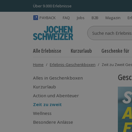
Über 9.000 Erlebnisse
PAYBACK
FAQ
Jobs
B2B
Magazin
Er
Suche nach Erlebnisse
Alle Erlebnisse
Kurzurlaub
Geschenke für
Home
/
Erlebnis-Geschenkboxen
/
Zeit zu Zweit G
Gesc
Alles in Geschenkboxen
Kurzurlaub
Action und Abenteuer
Zeit zu zweit
Wellness
Besondere Anlässe