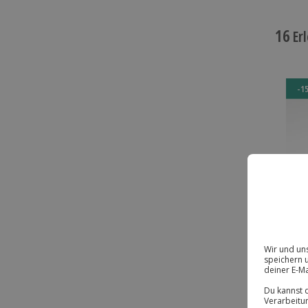
16
Erl
-1
BE