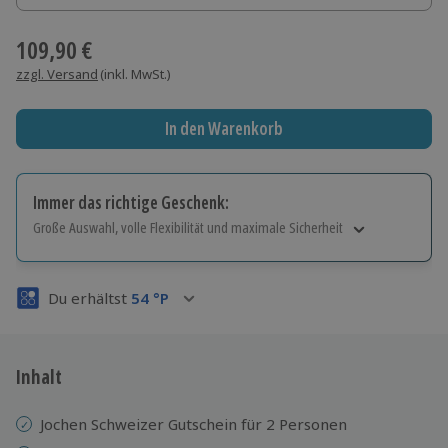
109,90 €
zzgl. Versand
(inkl. MwSt.)
In den Warenkorb
Immer das richtige Geschenk:
Große Auswahl, volle Flexibilität und maximale Sicherheit
Große Auswahl
Über 9.000 Erlebnisse.
Du erhältst
54
°P
Volle Flexibilität
Jeder Gutschein für alle Erlebnisse einlösbar.
Maximale Sicherheit
3 Jahre gültig & verlängerbar.
Inhalt
Jochen Schweizer Gutschein für 2 Personen