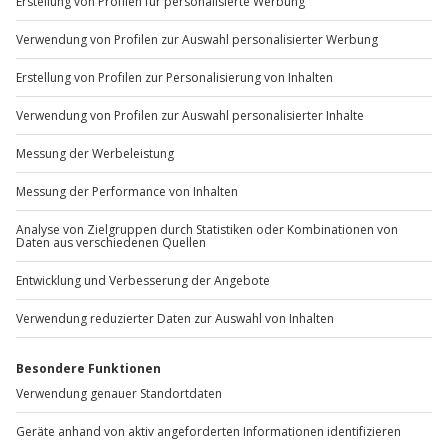
Mo-Fr: 9-17 Uhr
unter „Gutschein einlösen“ (obere Navigation). Keine
Angst! Dein Gutschein wird nicht entwertet.
b2b@jochen-schweizer.de
www.b2b.jochen-schweizer.de/
Was passiert, wenn ein gewünschter Standort bzw. Erlebnis,
nicht mehr verfügbar ist?
Da sich die Leistungen und die Veranstalter während
Artikelnummer
:
EJDEEBXAN03
der Gültigkeitsdauer des Wertgutscheins ändern
können, besteht kein Anspruch auf Einlösung eines
Gutscheins für ein bestimmtes Erlebnis an einem
Andere Produkte entdecken
bestimmten Ort. Es steht jedoch immer eine Vielzahl
an Alternativen zur Verfügung.
Kein passendes Erlebnis dabei? Mit dem
Wertgutschein in dieser Box kannst du die
Erlebniswelt auf jochen-schweizer.de erkunden und
einfach dein gewünschtes Ticket auswählen.
-15% CLUB DEAL
Geschenkbox Zur Hochzeit
Geschenkbox Zur Hochzeit
G
für Zwei als PDF
f