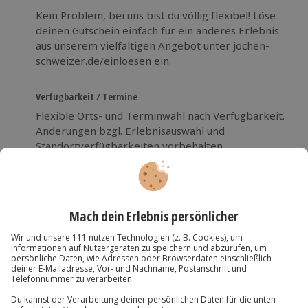
Kein Problem, bei uns bist du völlig flexibel! Löse
deinen Gutschein einfach für ein anderes Erlebnis
aus unserem vielfältigen Angebot unter jochen-
schweizer.de/einloesen ein.
Verfügbarkeit / Termine
Flexible Orts- und Terminwahl nach Verfügbarkeit.
Änderungen bzgl. Erlebnisauswahl und
Standortverfügbarkeiten vorbehalten.
Mehr Lesen
Die wichtigsten Infos
Dauer
FAQ
Dauer abhängig vom gewählten Erlebnis.
Wie löst man den Gutschein ein?
Du hast noch Fragen?
Verfügbarkeit / Termine
1. EINGEBEN: