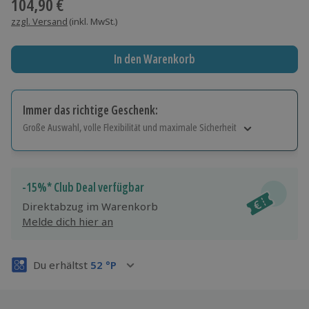
104,90 €
zzgl. Versand
(inkl. MwSt.)
In den Warenkorb
Immer das richtige Geschenk:
Große Auswahl, volle Flexibilität und maximale Sicherheit
Große Auswahl
Über 9.000 Erlebnisse.
Volle Flexibilität
-15%* Club Deal verfügbar
Jeder Gutschein für alle Erlebnisse einlösbar.
Direktabzug im Warenkorb
Maximale Sicherheit
Melde dich hier an
3 Jahre gültig & verlängerbar.
Du erhältst
52
°P