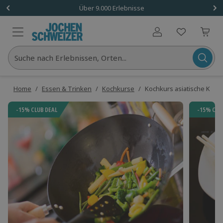
Über 9.000 Erlebnisse
Benutzerkonto
Suche nach Erlebnissen, Orten...
Home
/
Essen & Trinken
/
Kochkurse
/
Kochkurs asiatische Küch
-15% CLUB DEAL
-15% CLU