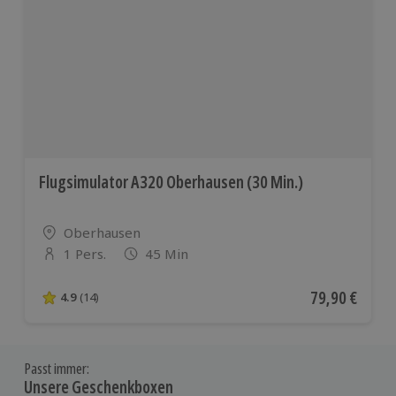
Flugsimulator A320 Oberhausen (30 Min.)
Standort
Oberhausen
1 Pers.
45 Min
Anzahl der Teilnehmer
Aktueller Pre
79,90 €
4.9
(14)
4.9 von 5 Sternen basierend auf 14 Bewertungen
Passt immer:
Unsere Geschenkboxen