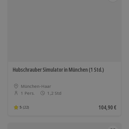
Hubschrauber Simulator in München (1 Std.)
Standort
München-Haar
1 Pers.
1,2 Std
Anzahl der Teilnehmer
Aktueller Preis
104,90 €
5
(22)
5 von 5 Sternen basierend auf 22 Bewertungen