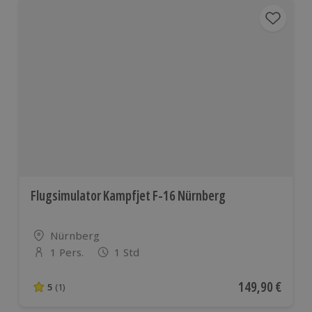
Flugsimulator Kampfjet F-16 Nürnberg
Standort
Nürnberg
1 Pers.
1 Std
Anzahl der Teilnehmer
Aktueller Preis
149,90 €
5
(1)
5 von 5 Sternen basierend auf 1 Bewertungen