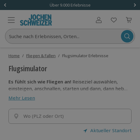
Über 9.000 Erlebnisse
Benutzerkonto
Suche nach Erlebnissen, Orten...
Home
/
Fliegen & Fallen
/
Flugsimulator Erlebnisse
Flugsimulator
Es fühlt sich wie Fliegen an!
Reiseziel auswählen,
einsteigen, anschnallen, starten und dann, dann hebst
du ab, aber alles nur auf dem Bildschirm.
Erlebe, wie
Mehr Lesen
viel Spaß der Flugsimulator machen kann
.
Wo (PLZ oder Ort)
Aktueller Standort