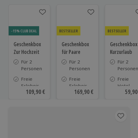
-15% CLUB DEAL
BESTSELLER
BESTSELLER
Geschenkbox
Geschenkbox
Geschenkbox
Zur Hochzeit
für Paare
Kurzurlaub
Für 2
Für 2
Für 2
Personen
Personen
Persone
Freie
Freie
Freie
Erlebnis-
Erlebnis-
Hotel-
Aktueller Preis
109,90 €
Aktueller Preis
169,90 €
Aktue
59,90
Auswahl
Auswahl
Auswahl
an ca.
an ca. 860
aus ca. 5
610 Orten
Orten
Hotels in
Deutschl
Österrei
und viele
weiteren