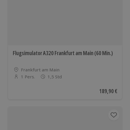
europäis
Ländern
Flugsimulator A320 Frankfurt am Main (60 Min.)
Standort
Frankfurt am Main
1 Pers.
1,5 Std
Anzahl der Teilnehmer
Aktueller Preis
189,90 €