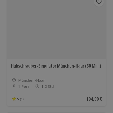
Hubschrauber-Simulator München-Haar (60 Min.)
Standort
München-Haar
1 Pers.
1,2 Std
Anzahl der Teilnehmer
Aktueller Preis
104,90 €
5
(1)
5 von 5 Sternen basierend auf 1 Bewertungen