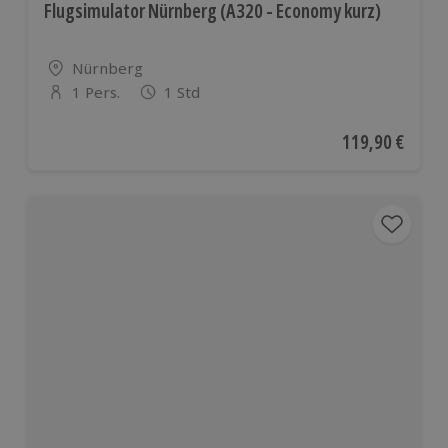
Flugsimulator Nürnberg (A320 - Economy kurz)
Standort
Nürnberg
1 Pers.
1 Std
Anzahl der Teilnehmer
Aktueller Preis
119,90 €