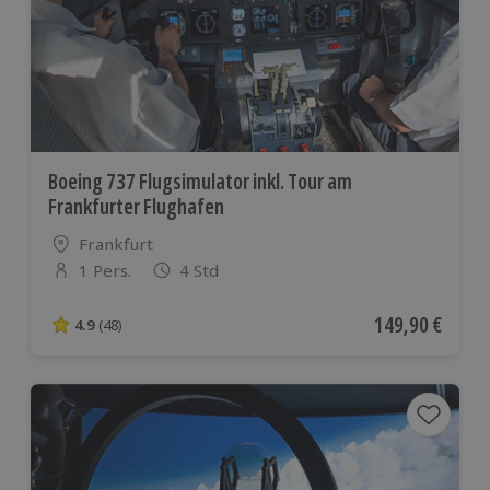
Boeing 737 Flugsimulator inkl. Tour am
Frankfurter Flughafen
Standort
Frankfurt
1 Pers.
4 Std
Anzahl der Teilnehmer
Aktueller Preis
149,90 €
4.9
(48)
4.9 von 5 Sternen basierend auf 48 Bewertungen