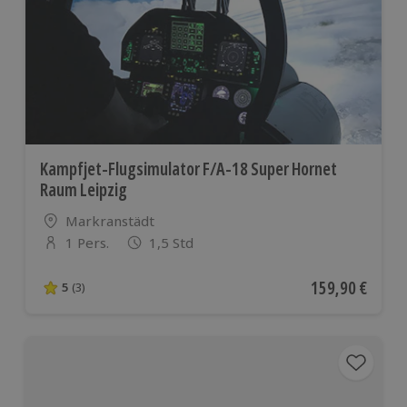
Kampfjet-Flugsimulator F/A-18 Super Hornet
Raum Leipzig
Standort
Markranstädt
1 Pers.
1,5 Std
Anzahl der Teilnehmer
Aktueller Preis
159,90 €
5
(3)
5 von 5 Sternen basierend auf 3 Bewertungen