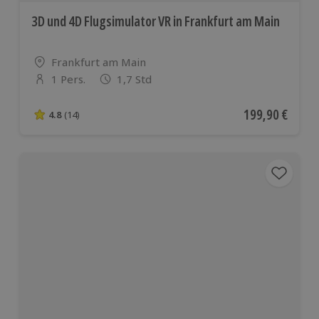
3D und 4D Flugsimulator VR in Frankfurt am Main
Standort
Frankfurt am Main
1 Pers.
1,7 Std
Anzahl der Teilnehmer
Aktueller Preis
199,90 €
4.8
(14)
4.8 von 5 Sternen basierend auf 14 Bewertungen