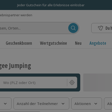
Jeder Gutschein für alle Erlebnisse einlösbar
lebnispartner werden
Du 
n...
Geschenkboxen
Wertgutscheine
Neu
Angebote
gee Jumping
Wo (PLZ oder Ort)
s
Anzahl der Teilnehmer
Aktionen
Ab