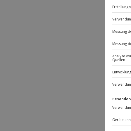
Ges
Spo