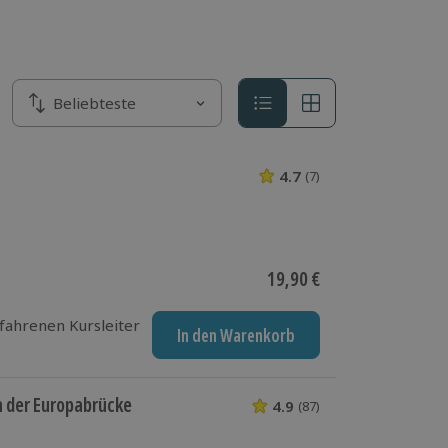
Sortieren nach
Beliebteste
Sortieren nach
4.7
(7)
4.7 von 5 Sternen
Aktueller Preis
19,90 €
fahrenen Kursleiter
In den Warenkorb
 der Europabrücke
4.9
(87)
4.9 von 5 Sterne