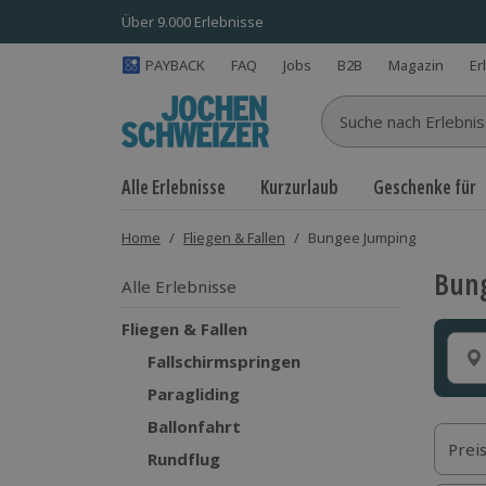
Über 9.000 Erlebnisse
PAYBACK
FAQ
Jobs
B2B
Magazin
Er
Suche nach Erlebnisse
Alle Erlebnisse
Kurzurlaub
Geschenke für
Home
/
Fliegen & Fallen
/
Bungee Jumping
Bun
Alle Erlebnisse
Fliegen & Fallen
Fallschirmspringen
Paragliding
Ballonfahrt
Prei
Rundflug