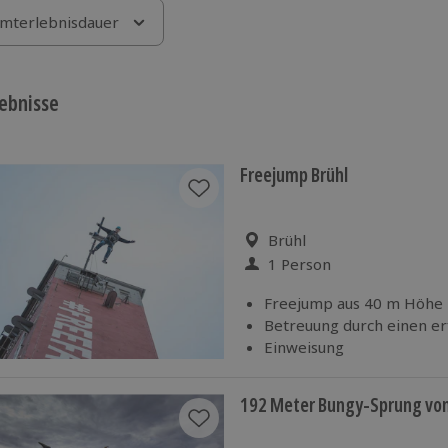
mterlebnisdauer
ebnisse
Freejump Brühl
Standort
Brühl
1 Person
Anzahl der Teilnehmer
Freejump aus 40 m Höhe
Betreuung durch einen er
Einweisung
192 Meter Bungy-Sprung von