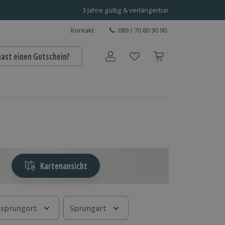
3 Jahre gültig & verlängerbar
Kontakt
089 / 70 80 90 90
hast einen Gutschein?
Benutzerkonto
Kartenansicht
sprungort
Sprungart