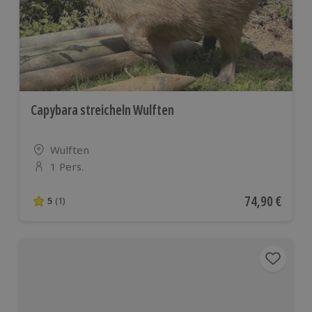
Capybara streicheln Wulften
Standort
Wulften
1 Pers.
Anzahl der Teilnehmer
Aktueller Pre
74,90 €
5
(1)
5 von 5 Sternen basierend auf 1 Bewertungen