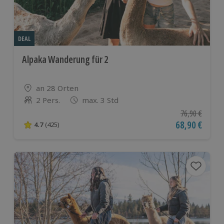
DEAL
Alpaka Wanderung für 2
Standort
an 28 Orten
2 Pers.
max. 3 Std
Anzahl der Teilnehmer
Ursprünglicher
76,90 €
Aktueller Pre
68,90 €
4.7
(425)
4.7 von 5 Sternen basierend auf 425 Bewertungen