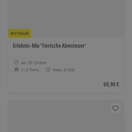
Ländern
BESTSELLER
Erlebnis-Mix 'Tierische Abenteuer'
Standort
an 23 Orten
1-2 Pers.
max. 6 Std
Anzahl der Teilnehmer
Aktueller Pre
69,90 €