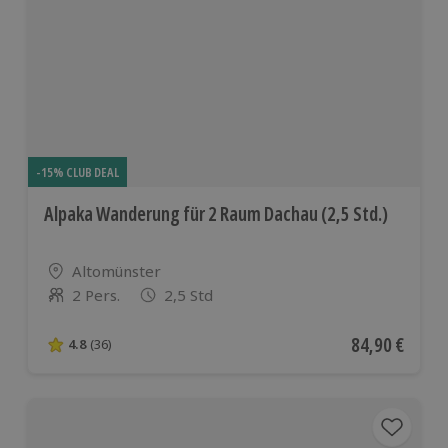
-15% CLUB DEAL
Alpaka Wanderung für 2 Raum Dachau (2,5 Std.)
Standort
Altomünster
2 Pers.
2,5 Std
Anzahl der Teilnehmer
Aktueller Pre
84,90 €
4.8
(36)
4.8 von 5 Sternen basierend auf 36 Bewertungen