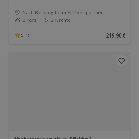
Standort
Nach Buchung beim Erlebnispartner
2 Pers.
2 Nächte
Anzahl der Teilnehmer
Aktueller Preis
219,90 €
5
(1)
5 von 5 Sternen basierend auf 1 Bewertungen