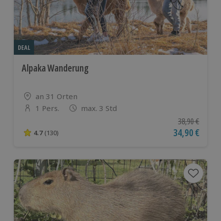
DEAL
Alpaka Wanderung
Standort
an 31 Orten
1 Pers.
max. 3 Std
Anzahl der Teilnehmer
Ursprünglicher
38,90 €
Aktueller Pre
34,90 €
4.7
(130)
4.7 von 5 Sternen basierend auf 130 Bewertungen