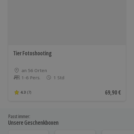
Tier Fotoshooting
Standort
an 56 Orten
1-6 Pers.
1 Std
Anzahl der Teilnehmer
Aktueller Pre
69,90 €
4.3
(7)
4.3 von 5 Sternen basierend auf 7 Bewertungen
Passt immer:
Unsere Geschenkboxen