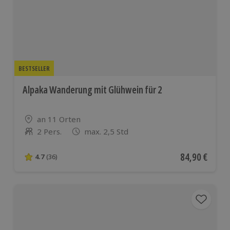
BESTSELLER
Alpaka Wanderung mit Glühwein für 2
Standort
an 11 Orten
2 Pers.
max. 2,5 Std
Anzahl der Teilnehmer
Aktueller Pre
84,90 €
4.7
(36)
4.7 von 5 Sternen basierend auf 36 Bewertungen