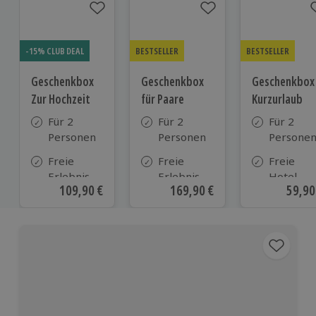
-15% CLUB DEAL
BESTSELLER
BESTSELLER
Geschenkbox
Geschenkbox
Geschenkbox
Zur Hochzeit
für Paare
Kurzurlaub
Für 2
Für 2
Für 2
Personen
Personen
Persone
Freie
Freie
Freie
Erlebnis-
Erlebnis-
Hotel-
Aktueller Preis
109,90 €
Aktueller Preis
169,90 €
Aktue
59,90
Auswahl
Auswahl
Auswahl
an ca.
an ca. 860
aus ca. 5
610 Orten
Orten
Hotels in
Deutschl
Österrei
und viele
weiteren
europäis