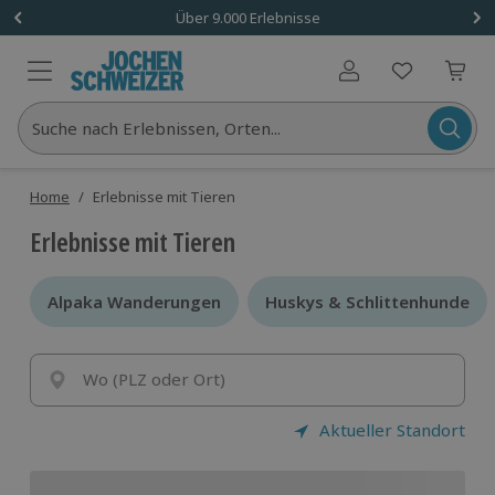
Über 9.000 Erlebnisse
Benutzerkonto
Suche nach Erlebnissen, Orten...
Home
/
Erlebnisse mit Tieren
Erlebnisse mit Tieren
Alpaka Wanderungen
Alpaka Wanderungen
Huskys & Schlittenhunde
Huskys & Schlittenhunde
Wo (PLZ oder Ort)
Aktueller Standort