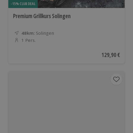
-15% CLUB DEAL
Premium Grillkurs Solingen
48km:
Entfernung
Standort
Solingen
1 Pers.
Anzahl der Teilnehmer
Aktueller Preis
129,90 €