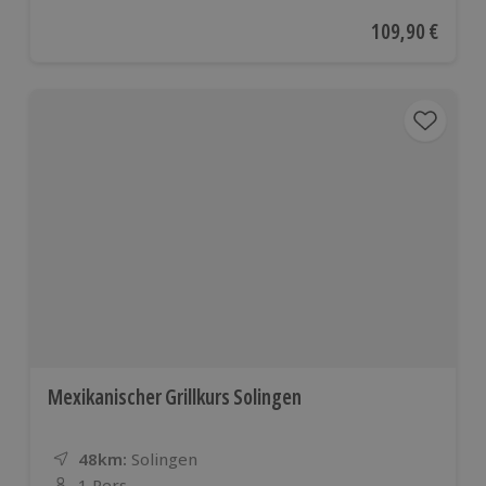
Aktueller Preis
109,90 €
Mexikanischer Grillkurs Solingen
48km:
Entfernung
Standort
Solingen
1 Pers.