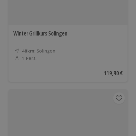
Winter Grillkurs Solingen
48km:
Entfernung
Standort
Solingen
1 Pers.
Anzahl der Teilnehmer
Aktueller Preis
119,90 €