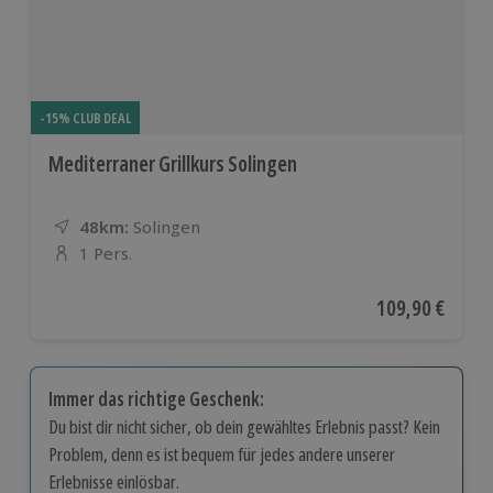
-15% CLUB DEAL
Mediterraner Grillkurs Solingen
48km:
Entfernung
Standort
Solingen
1 Pers.
Anzahl der Teilnehmer
Aktueller Preis
109,90 €
Immer das richtige Geschenk:
Du bist dir nicht sicher, ob dein gewähltes Erlebnis passt? Kein
Problem, denn es ist bequem für jedes andere unserer
Erlebnisse einlösbar.