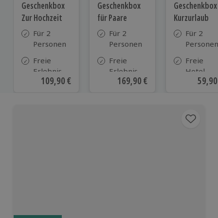
Geschenkbox
Geschenkbox
Geschenkbox
Zur Hochzeit
für Paare
Kurzurlaub
Für 2
Für 2
Für 2
Personen
Personen
Persone
Freie
Freie
Freie
Erlebnis-
Erlebnis-
Hotel-
Aktueller Preis
109,90 €
Aktueller Preis
169,90 €
Aktue
59,90
Auswahl
Auswahl
Auswahl
an ca.
an ca. 860
aus ca. 5
610 Orten
Orten
Hotels in
Deutschl
Österrei
und viele
weiteren
europäis
Ländern