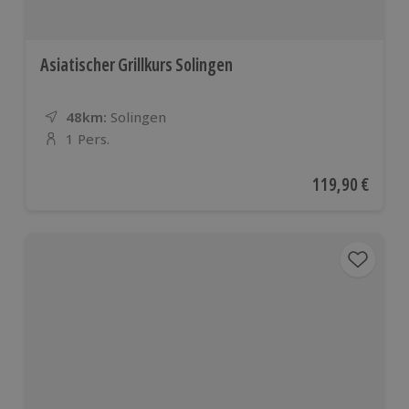
Asiatischer Grillkurs Solingen
48km:
Entfernung
Standort
Solingen
1 Pers.
Anzahl der Teilnehmer
Aktueller Preis
119,90 €