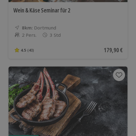
Wein & Käse Seminar für 2
8km:
Entfernung
Standort
Dortmund
2 Pers.
3 Std
Anzahl der Teilnehmer
Aktueller Preis
179,90 €
4.5
(40)
4.5 von 5 Sternen basierend auf 40 Bewertungen