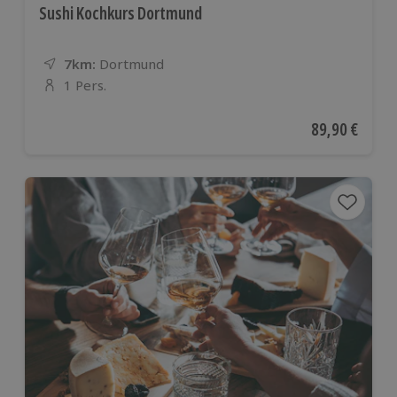
Sushi Kochkurs Dortmund
7km:
Entfernung
Standort
Dortmund
1 Pers.
Anzahl der Teilnehmer
Aktueller Pre
89,90 €