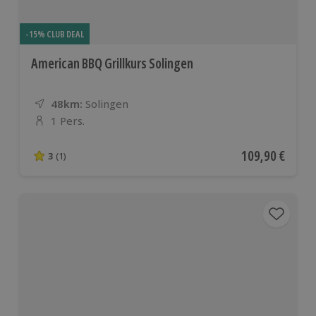
-15% CLUB DEAL
American BBQ Grillkurs Solingen
48km:
Entfernung
Standort
Solingen
1 Pers.
Anzahl der Teilnehmer
Aktueller Preis
109,90 €
3
(1)
3 von 5 Sternen basierend auf 1 Bewertungen