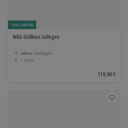
-15% CLUB DEAL
Wild-Grillkurs Solingen
48km:
Entfernung
Standort
Solingen
1 Pers.
Anzahl der Teilnehmer
Aktueller Preis
119,90 €