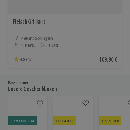
Fleisch Grillkurs
48km:
Entfernung
Standort
Solingen
1 Pers.
4 Std
Anzahl der Teilnehmer
Aktueller Preis
109,90 €
4.5
(45)
4.5 von 5 Sternen basierend auf 45 Bewertungen
Passt immer:
Unsere Geschenkboxen
-15% CLUB DEAL
BESTSELLER
BESTSELLER