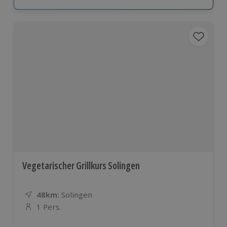
Vegetarischer Grillkurs Solingen
48km:
Entfernung
Standort
Solingen
1 Pers.
Anzahl der Teilnehmer