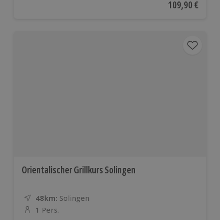
Aktueller Preis
109,90 €
Orientalischer Grillkurs Solingen
48km:
Entfernung
Standort
Solingen
1 Pers.
Anzahl der Teilnehmer