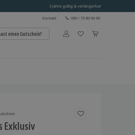
3 Jahre gültig & verlängerbar
Kontakt
089 / 70 80 90 90
hast einen Gutschein?
Benutzerkonto
utschein
s Exklusiv