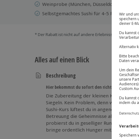
Weinprobe (München, Düsseldorf)
Selbstgemachtes Sushi für 4-5 Personen zu
* Der Rabatt ist nicht auf andere Erlebnisse bei der Ein
Alles auf einen Blick
Beschreibung
Hier bekommst du sofort den richtigen Dreh raus
Die Zubereitung der kleinen Köstlichkeiten
Siegeln. Kein Problem, denn wir haben den
Sushi-Kurs lüftest du in angenehmem Ambi
Betreuung die Geheimnisse aller gängigen
probierst du in geselliger Runde die hand
bringe ordentlich Hunger mit.