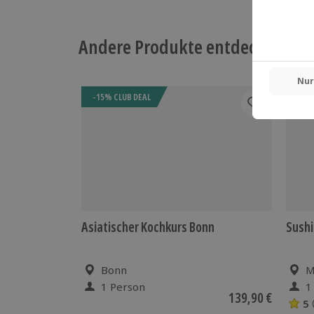
Andere Produkte entdecken
-15% CLUB DEAL
Asiatischer Kochkurs Bonn
Sushi
Bonn
M
1 Person
1
139,90 €
5