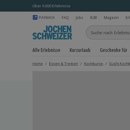
Über 9.000 Erlebnisse
PAYBACK
FAQ
Jobs
B2B
Magazin
Er
Suche nach Erlebnisse
Alle Erlebnisse
Kurzurlaub
Geschenke für
Home
/
Essen & Trinken
/
Kochkurse
/
Sushi Koch
Bild 1 von 8