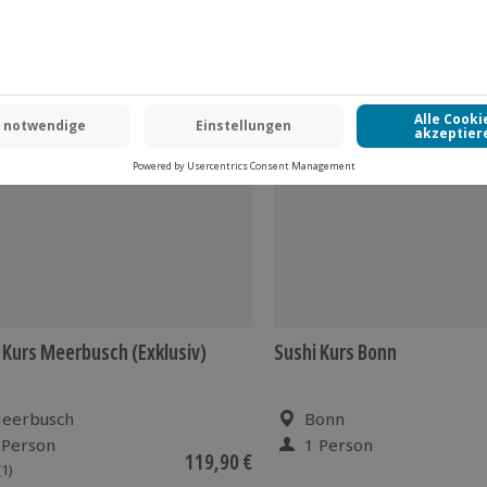
 Kurs Meerbusch (Exklusiv)
Sushi Kurs Bonn
eerbusch
Bonn
 Person
1 Person
119,90 €
(1)