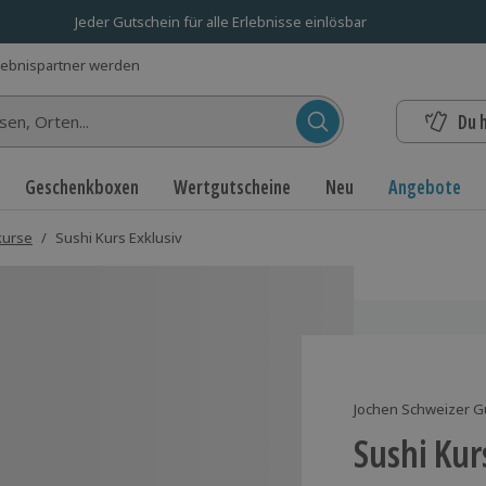
Jeder Gutschein für alle Erlebnisse einlösbar
lebnispartner werden
Du 
n...
Geschenkboxen
Wertgutscheine
Neu
Angebote
kurse
/
Sushi Kurs Exklusiv
Jochen Schweizer G
Sushi Kur