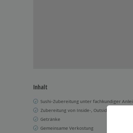
Inhalt
Sushi-Zubereitung unter fachkundiger Anle
Zubereitung von Inside-, Outside-, Nigiri-,
Getränke
Gemeinsame Verkostung