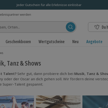
Jeder Gutschein für alle Erlebnisse einlösbar
lebnispartner werden
Du 
n...
Geschenkboxen
Wertgutscheine
Neu
Angebote
ows
k, Tanz & Shows
t Talent?
Sehr gut, dann probiere dich bei
Musik
,
Tanz & Sho
 oder der Oscar an dich gehen soll. Wir fördern deine verste
e Super-Talent gespannt.