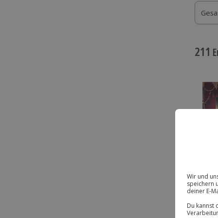
Gesa
211
E