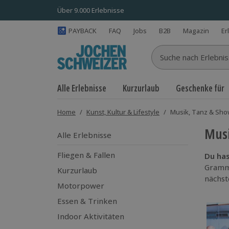
Über 9.000 Erlebnisse
PAYBACK
FAQ
Jobs
B2B
Magazin
Er
Suche nach Erlebnisse
Alle Erlebnisse
Kurzurlaub
Geschenke für
Home
/
Kunst, Kultur & Lifestyle
/
Musik, Tanz & Sh
Musi
Alle Erlebnisse
Fliegen & Fallen
Du has
Grammy
Kurzurlaub
nächst
Motorpower
Essen & Trinken
Indoor Aktivitäten