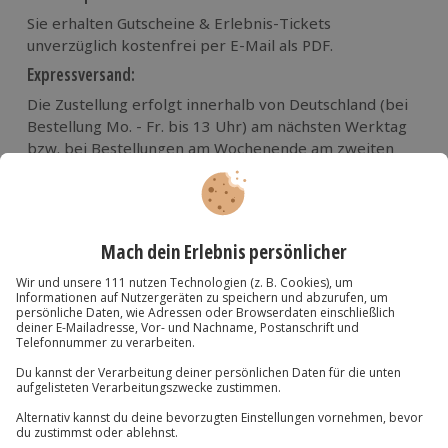
Sie erhalten Gutscheine & Erlebnis-Tickets
unverzüglich kostenfrei per E-Mail als PDF.
Expressversand:
Die Zustellung erfolgt innerhalb von Deutschland (bei
Bestellung Mo. - Fr. bis 13 Uhr) am nächsten Werktag
bzw. bei Bestellungen am Wochenende am zweiten
darauf folgenden Werktag (Versand nur innerhalb
Deutschland).
Wir versenden mit
Lieferbeschränkungen
Die Lieferung an Packstationen oder Postfächer ist
nicht möglich.
Express-Lieferungen sind nur innerhalb der
Bundesrepublik-Deutschland möglich.
Der Versand von Jochen Schweizer Gutscheinen und
Geschenkboxen ist in folgende Länder möglich: