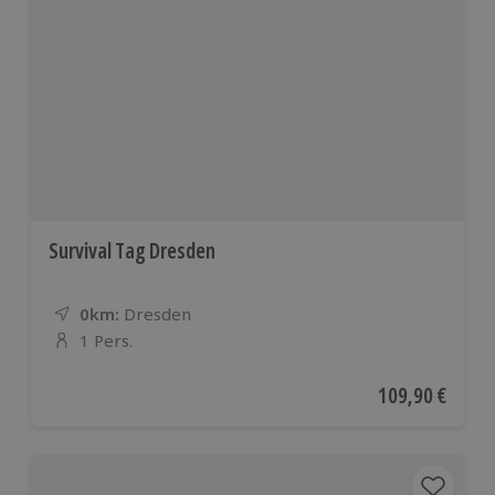
Survival Tag Dresden
0km:
Entfernung
Standort
Dresden
1 Pers.
Anzahl der Teilnehmer
Aktueller Preis
109,90 €