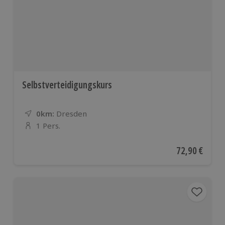
Selbstverteidigungskurs
0km:
Entfernung
Standort
Dresden
1 Pers.
Anzahl der Teilnehmer
Aktueller Pre
72,90 €