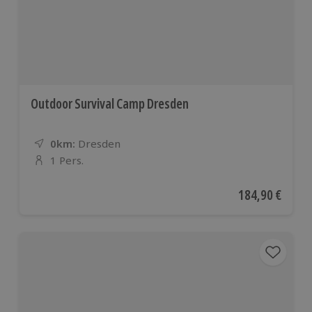
Outdoor Survival Camp Dresden
0km:
Entfernung
Standort
Dresden
1 Pers.
Anzahl der Teilnehmer
Aktueller Preis
184,90 €