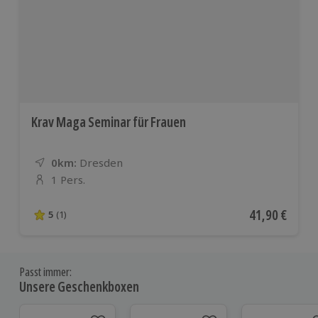
Krav Maga Seminar für Frauen
0km:
Entfernung
Standort
Dresden
1 Pers.
Anzahl der Teilnehmer
Aktueller Pre
41,90 €
5
(1)
5 von 5 Sternen basierend auf 1 Bewertungen
Passt immer:
Unsere Geschenkboxen