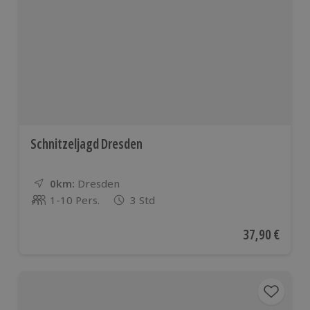
Schnitzeljagd Dresden
0km:
Entfernung
Standort
Dresden
1-10 Pers.
3 Std
Anzahl der Teilnehmer
Aktueller Pre
37,90 €