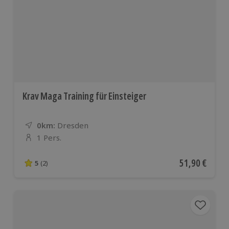
Krav Maga Training für Einsteiger
0km:
Entfernung
Standort
Dresden
1 Pers.
Anzahl der Teilnehmer
Aktueller Pre
51,90 €
5
(2)
5 von 5 Sternen basierend auf 2 Bewertungen