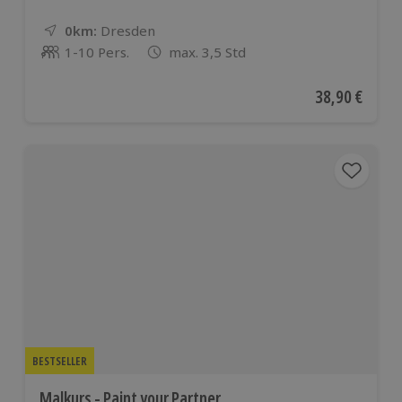
0km:
Entfernung
Standort
Dresden
1-10 Pers.
max. 3,5 Std
Anzahl der Teilnehmer
Aktueller Pre
38,90 €
BESTSELLER
Malkurs - Paint your Partner