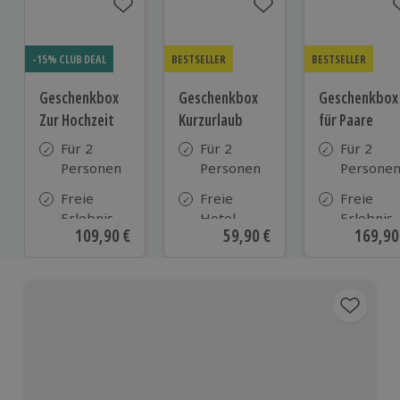
-15% CLUB DEAL
BESTSELLER
BESTSELLER
Geschenkbox
Geschenkbox
Geschenkbox
Zur Hochzeit
Kurzurlaub
für Paare
Für 2
Für 2
Für 2
Personen
Personen
Persone
Freie
Freie
Freie
Erlebnis-
Hotel-
Erlebnis-
Aktueller Preis
109,90 €
Aktueller Preis
59,90 €
Aktuell
169,90
Auswahl
Auswahl
Auswahl
an ca.
aus ca. 500
an ca. 86
610 Orten
Hotels in
Orten
Deutschland,
Österreich
und vielen
weiteren
europäischen
Ländern