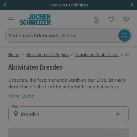
Über 9.000 Erlebnisse
Benutzerkonto
Suche nach Erlebnissen, Orten...
Home
/
Aktivitäten nach Region
/
Aktivitäten Deutschland
/
Aktivi
Aktivitäten Dresden
Dresden, die faszinierende Stadt an der Elbe, ist nach
dem Mauerfall so richtig aufgeblüht und hat sich zu
einer der schönsten Städte Deutschlands gemausert.
Mehr Lesen
Jetzt hat es auch in punkto Aktivitäten jede Menge zu
bieten.
Wo?
Wo?