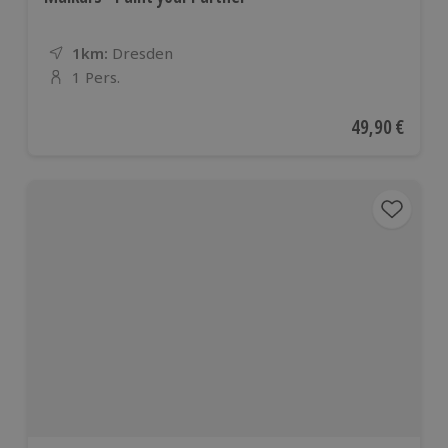
1km:
Entfernung
Standort
Dresden
1 Pers.
Anzahl der Teilnehmer
Aktueller Pre
49,90 €