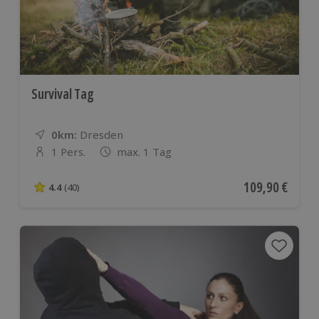
Survival Tag
0km:
Entfernung
Standort
Dresden
1 Pers.
max. 1 Tag
Anzahl der Teilnehmer
Aktueller Preis
109,90 €
4.4
(40)
4.4 von 5 Sternen basierend auf 40 Bewertungen