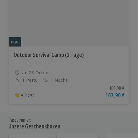
DEAL
Outdoor Survival Camp (2 Tage)
Standort
an 28 Orten
1 Pers.
1 Nacht
Anzahl der Teilnehmer
Ursprünglicher P
186,90 €
Aktueller Preis
167,90 €
4.7
(185)
4.7 von 5 Sternen basierend auf 185 Bewertungen
Passt immer:
Unsere Geschenkboxen