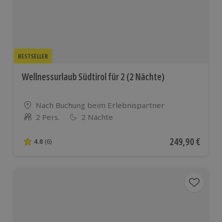
Ländern
Ländern
BESTSELLER
Wellnessurlaub Südtirol für 2 (2 Nächte)
Standort
Nach Buchung beim Erlebnispartner
2 Pers.
2 Nächte
Anzahl der Teilnehmer
Aktueller Preis
249,90 €
4.8
(6)
4.8 von 5 Sternen basierend auf 6 Bewertungen