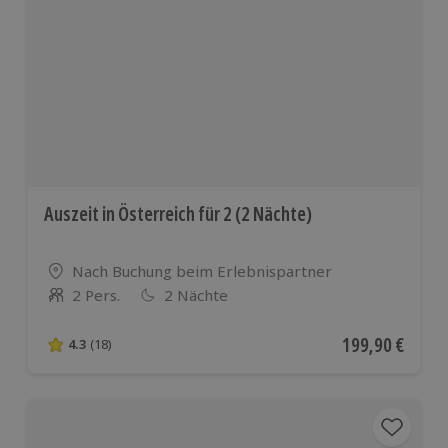
Auszeit in Österreich für 2 (2 Nächte)
Standort
Nach Buchung beim Erlebnispartner
2 Pers.
2 Nächte
Anzahl der Teilnehmer
Aktueller Preis
199,90 €
4.3
(18)
4.3 von 5 Sternen basierend auf 18 Bewertungen