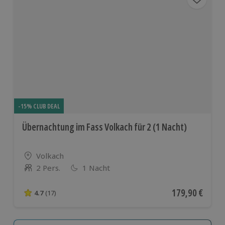
-15% CLUB DEAL
Übernachtung im Fass Volkach für 2 (1 Nacht)
Standort
Volkach
2 Pers.
1 Nacht
Anzahl der Teilnehmer
Aktueller Preis
179,90 €
4.7
(17)
4.7 von 5 Sternen basierend auf 17 Bewertungen