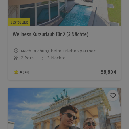
BESTSELLER
Wellness Kurzurlaub für 2 (3 Nächte)
Standort
Nach Buchung beim Erlebnispartner
2 Pers.
3 Nächte
Anzahl der Teilnehmer
Aktueller Pre
59,90 €
4
(30)
4 von 5 Sternen basierend auf 30 Bewertungen