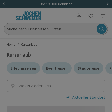
Über 9.000 Erlebnisse
Benutzerkonto
Suche nach Erlebnissen, Orten...
Home
/
Kurzurlaub
Kurzurlaub
Erlebnisreisen
Erlebnisreisen
Eventreisen
Eventreisen
Städtereise
Städtereise
F
F
Wo (PLZ oder Ort)
Aktueller Standort