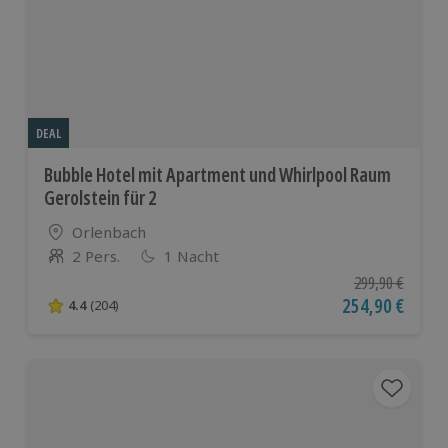
DEAL
Bubble Hotel mit Apartment und Whirlpool Raum
Gerolstein für 2
Standort
Orlenbach
2 Pers.
1 Nacht
Anzahl der Teilnehmer
Ursprünglicher P
299,90 €
Aktueller Preis
254,90 €
4.4
(204)
4.4 von 5 Sternen basierend auf 204 Bewertungen