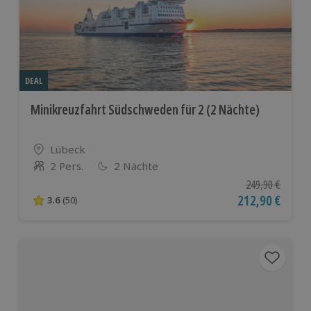
DEAL
Minikreuzfahrt Südschweden für 2 (2 Nächte)
Standort
Lübeck
2 Pers.
2 Nächte
Anzahl der Teilnehmer
Ursprünglicher P
249,90 €
Aktueller Preis
212,90 €
3.6
(50)
3.6 von 5 Sternen basierend auf 50 Bewertungen