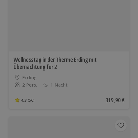
Wellnesstag in der Therme Erding mit
Übernachtung für 2
Standort
Erding
2 Pers.
1 Nacht
Anzahl der Teilnehmer
Aktueller Preis
319,90 €
4.3
(56)
4.3 von 5 Sternen basierend auf 56 Bewertungen