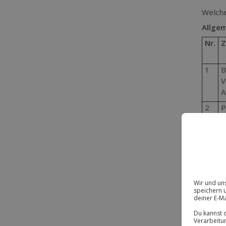
Welche
Allge
Nr.
Z
1
B
V
A
2
P
3
A
N
M
4
E
N
W
5
E