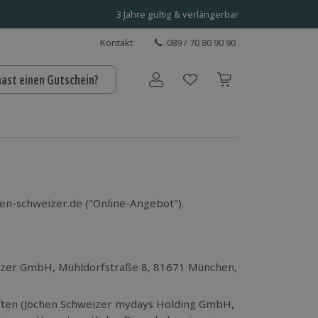
3 Jahre gültig & verlängerbar
Kontakt
089 / 70 80 90 90
hast einen Gutschein?
Benutzerkonto
en-schweizer.de ("Online-Angebot").
hweizer GmbH, Mühldorfstraße 8, 81671 München,
aften (Jochen Schweizer mydays Holding GmbH,