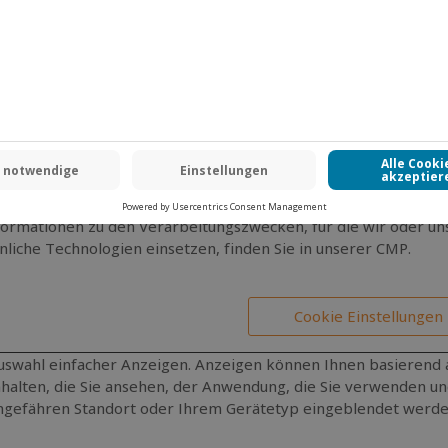
ses Online-Angebot sind Prozesse eingebunden, die auf Cookie
en. Wir nutzen die Consent Management Platform von Usercen
ent Framework”. Usercentrics ist mit der Identifikationsnumme
ikationen und Richtlinien.
teractive Advertising Bureau (IAB) ist ein Wirtschaftsverband d
arency and Consent Framework (TCF) entwickelt, welches es de
chutzrechtlich erforderliche Einwilligungen abzufragen und zu 
here Handhabung und Darstellung derjenigen Informationen mög
rsonenbezogenen Daten oder bei Zugriff auf Informationen au
formationen zu den Verarbeitungszwecken, für die wir oder un
nliche Technologien einsetzen, finden Sie in unserer CMP.
Cookie Einstellungen
uswahl einfacher Anzeigen. Anzeigen können Ihnen basierend 
nhalten, die Sie ansehen, der Anwendung, die Sie verwenden u
ngefähren Standort oder Ihrem Gerätetyp eingeblendet werde