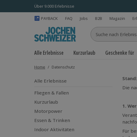
Über 9.000 Erlebnisse
PAYBACK
FAQ
Jobs
B2B
Magazin
Er
Suche nach Erlebnisse
Alle Erlebnisse
Kurzurlaub
Geschenke für
Home
/
Datenschutz
Stand:
Alle Erlebnisse
Die na
Fliegen & Fallen
Kurzurlaub
1. Wer
Motorpower
Verant
Essen & Trinken
nachfo
Indoor Aktivitäten
Für be