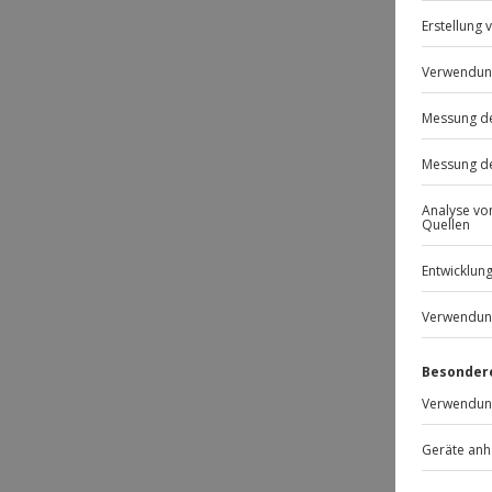
11
B
N
12
E
d
h
13
E
de
A
un
u
14
W
15
M
16
K