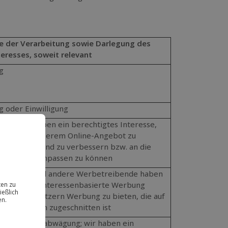
e der Verarbeitung sowie Darlegung des
teresses, soweit relevant
g
g oder Einwilligung
ung; wir haben ein berechtigtes Interesse,
halten in unserem Online-Angebot zu
ies fortlaufend zu verbessern bzw. an die
rer Nutzer anpassen zu können
gung; wir und andere Werbetreibende haben
s Interesse, interessenbasierte Werbung
d unseren Nutzern Werbung zu bieten, die auf
e Interessen zugeschnitten ist
er Interessenabwägung; wir haben ein