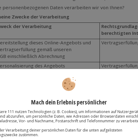
 personenbezogenen Daten verarbeiten wir von Ihnen?
meine Zwecke der Verarbeitung
weck der Verarbeitung
Rechtsgrundlag
berechtigten In
ereitstellung dieses Online-Angebots und
Vertragserfüllun
ertragserfüllung gemäß unseren
GB einschließlich Abrechnung
ersonalisierung des Angebots
Vertragserfüllun
nalyse des Angebots zur Ermittlung von
Interessenabwäg
utzungsverhalten, einschließlich
das Nutzungsver
arktforschung und Reichweitenmessung
analysieren um d
Interessen unse
rfassung und Auswertung von
Interessenabwä
utzungsverhalten für interessenbasierte
ein berechtigte
erbung (auch durch Dritte)
auszuspielen un
deren persönlich
igen- und Fremdwerbung im gesetzlich
Einwilligung od