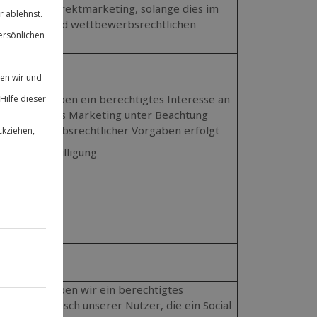
eresse an Direktmarketing, solange dies im
tenschutz- und wettbewerbsrechtlichen
t
g
ung; wir haben ein berechtigtes Interesse an
, solange das Marketing unter Beachtung
d wettbewerbsrechtlicher Vorgaben erfolgt
g, bzw. Einwilligung
ung; wir haben wir ein berechtigtes
 auf den Wunsch unserer Nutzer, die ein Social