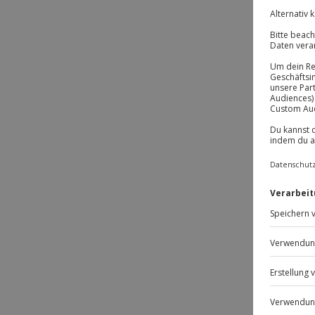
z
6
D
j
7
V
e
8
V
E
a
s
E
9
P
P
10
E
S