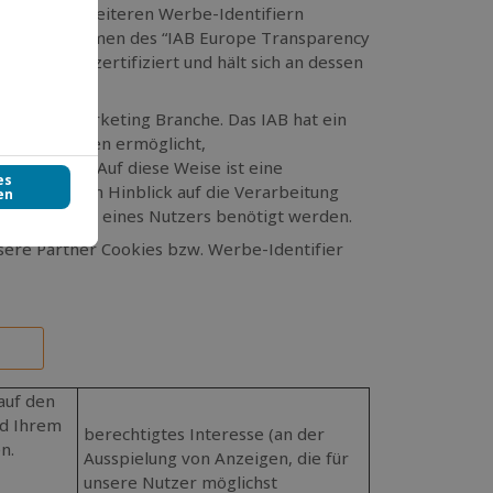
s und/oder weiteren Werbe-Identifiern
trics im Rahmen des “IAB Europe Transparency
r 5 (“
CMP
”) zertifiziert und hält sich an dessen
er Digitalmarketing Branche. Das IAB hat ein
n Beteiligten ermöglicht,
übertragen. Auf diese Weise ist eine
lich, die im Hinblick auf die Verarbeitung
f dem Gerät eines Nutzers benötigt werden.
sere Partner Cookies bzw. Werbe-Identifier
auf den
nd Ihrem
berechtigtes Interesse (an der
n.
Ausspielung von Anzeigen, die für
unsere Nutzer möglichst