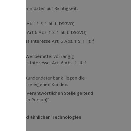
ich der Stammdaten auf Richtigkeit,
g, Art 6 Abs. 1 S. 1 lit. b DSGVO)
üllung, Art 6 Abs. 1 S. 1 lit. b DSGVO)
erechtigtes Interesse Art. 6 Abs. 1 S. 1 lit. f
terminierte Werbemittel vorrangig
rechtigtes Interesse, Art. 6 Abs. 1 lit. f
aten in der Kundendatenbank liegen die
eweils für ihre eigenen Kunden.
n genannten Verantwortlichen Stelle geltend
er betroffenen Person)“.
ntifiern und ähnlichen Technologien