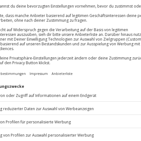
ulässigen Umfang bzw. einwilligungsbasiert
berechtigtes Int
Einklang mit da
Vorgaben erfolg
urchführung von Gewinnspielen gemäß den
Vertragserfüllun
eweiligen Gewinnspielbedingungen
ersand einer Bestandskundeninfo zu
Interessenabwäg
igenen Angeboten ohne Anmeldung
Direktmarketing
datenschutz- un
ersand einer E-Mail bzw. SMS/MMS mit
Vertragserfüllun
inwilligung des Empfängers zur Erinnerung
n den Abschluss der Newsletter-Anmeldung
owie Versand eines Newsletters mit
inwilligung des Empfängers per E-Mail bzw.
SMS/MMS
ersonalisierte/ individuelle
Einwilligung
roduktempfehlung
inbindung von Social Plugins und Social
Interessenabwäg
hare-Funktionen
Interesse daran,