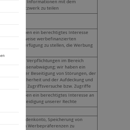
t haben, deren Informationen mit dem
sozialen Netzwerk zu teilen
g
ung; wir haben ein berechtigtes Interesse
anz oder teilweise werbefinanzierten
tzern zur Verfügung zu stellen, die Werbung
r rechtlichen Verpflichtungen im Bereich
sowie Interessenabwägung; wir haben ein
eresse an der Beseitigung von Störungen, der
er Systemsicherheit und der Aufdeckung und
nzulässiger Zugriffsversuche bzw. Zugriffe
ng; wir haben ein berechtigtes Interesse an
ung und Verteidigung unserer Rechte
B. Anlegen Kundenkonto, Speicherung von
n; Angabe von Werbepräferenzen zu