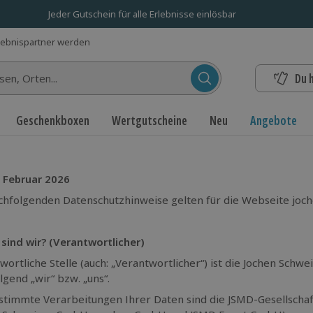
Jeder Gutschein für alle Erlebnisse einlösbar
lebnispartner werden
Du 
n...
Geschenkboxen
Wertgutscheine
Neu
Angebote
 Februar 2026
chfolgenden Datenschutzhinweise gelten für die Webseite joch
 sind wir? (Verantwortlicher)
wortliche Stelle (auch: „Verantwortlicher“) ist die Jochen Sc
lgend „wir“ bzw. „uns“.
stimmte Verarbeitungen Ihrer Daten sind die JSMD-Gesellsch