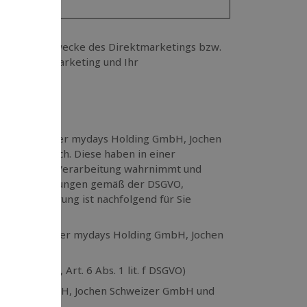
ewsletter)
 Daten zum Zwecke des Direktmarketings bzw.
gen Direktmarketing und Ihr
Jochen Schweizer mydays Holding GmbH, Jochen
antwortlich. Diese haben in einer
gemeinsamen Verarbeitung wahrnimmt und
che Verpflichtungen gemäß der DSGVO,
er Vereinbarung ist nachfolgend für Sie
Jochen Schweizer mydays Holding GmbH, Jochen
nteresse, Art. 6 Abs. 1 lit. f DSGVO)
s Holding GmbH, Jochen Schweizer GmbH und
ichkeit: