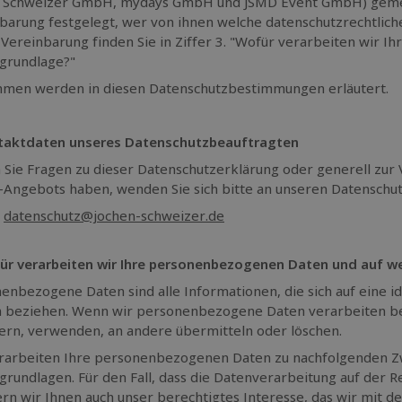
 Schweizer GmbH, mydays GmbH und JSMD Event GmbH) gemein
barung festgelegt, wer von ihnen welche datenschutzrechtliche
 Vereinbarung finden Sie in Ziffer 3. "Wofür verarbeiten wir
grundlage?"
men werden in diesen Datenschutzbestimmungen erläutert.
ntaktdaten unseres Datenschutzbeauftragten
n Sie Fragen zu dieser Datenschutzerklärung oder generell zu
-Angebots haben, wenden Sie sich bitte an unseren Datenschu
:
datenschutz@jochen-schweizer.de
ür verarbeiten wir Ihre personenbezogenen Daten und auf w
enbezogene Daten sind alle Informationen, die sich auf eine ide
 beziehen. Wenn wir personenbezogene Daten verarbeiten bede
ern, verwenden, an andere übermitteln oder löschen.
rarbeiten Ihre personenbezogenen Daten zu nachfolgenden Z
grundlagen. Für den Fall, dass die Datenverarbeitung auf der 
ern wir Ihnen auch unser berechtigtes Interesse, das wir mit d