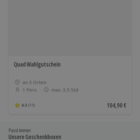
Quad Wahlgutschein
Standort
an 3 Orten
1 Pers.
max. 3,5 Std
Anzahl der Teilnehmer
Aktueller Preis
104,90 €
4.3
(11)
4.3 von 5 Sternen basierend auf 11 Bewertungen
Passt immer:
Unsere Geschenkboxen