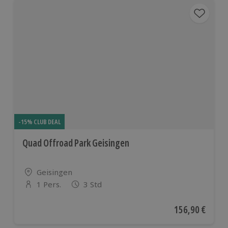
-15% CLUB DEAL
Quad Offroad Park Geisingen
Standort
Geisingen
1 Pers.
3 Std
Anzahl der Teilnehmer
Aktueller Preis
156,90 €