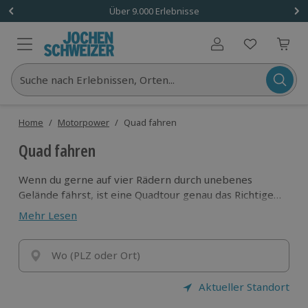
Über 9.000 Erlebnisse
Benutzerkonto
Suche nach Erlebnissen, Orten...
Home
/
Motorpower
/
Quad fahren
Quad fahren
Wenn du gerne auf vier Rädern durch unebenes
Gelände fährst, ist eine Quadtour genau das Richtige
für dich! Die wendigen Fahrzeuge meistern fast jedes
Mehr Lesen
Terrain und lassen dich mit Highspeed durchs
Gelände jagen oder entspannt über Straßen cruisen.
Im Onlineshop von Jochen Schweizer kannst du ganz
Wo (PLZ oder Ort)
einfach dein Quad-Erlebnis buchen!
Aktueller Standort