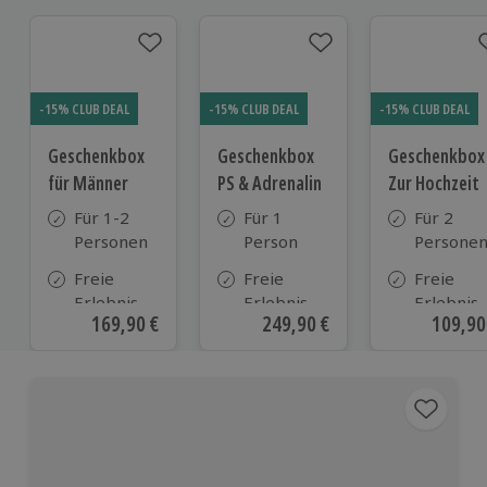
-15% CLUB DEAL
-15% CLUB DEAL
-15% CLUB DEAL
Geschenkbox
Geschenkbox
Geschenkbox
für Männer
PS & Adrenalin
Zur Hochzeit
Für 1-2
Für 1
Für 2
Personen
Person
Persone
Freie
Freie
Freie
Erlebnis-
Erlebnis-
Erlebnis-
Aktueller Preis
169,90 €
Aktueller Preis
249,90 €
Aktuell
109,90
Auswahl
Auswahl
Auswahl
an ca. 720
an ca. 380
an ca.
Orten
Orten
610 Orte