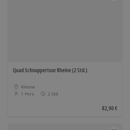
Quad Schnuppertour Rheine (2 Std.)
Standort
Rheine
1 Pers.
2 Std
Anzahl der Teilnehmer
Aktueller Pre
82,90 €