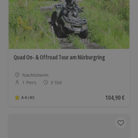
Quad On- & Offroad Tour am Nürburgring
Standort
Nachtsheim
1 Pers.
3 Std
Anzahl der Teilnehmer
Aktueller Preis
104,90 €
4.4
(40)
4.4 von 5 Sternen basierend auf 40 Bewertungen