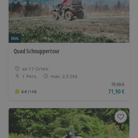
DEAL
Quad Schnuppertour
Standort
an 17 Orten
1 Pers.
max. 2,5 Std
Anzahl der Teilnehmer
Ursprünglicher
79,90 €
Aktueller Pre
71,90 €
4.6
(144)
4.6 von 5 Sternen basierend auf 144 Bewertungen