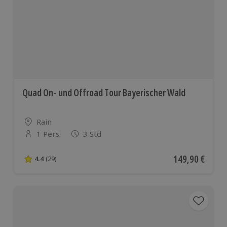
Quad On- und Offroad Tour Bayerischer Wald
Standort
Rain
1 Pers.
3 Std
Anzahl der Teilnehmer
Aktueller Preis
149,90 €
4.4
(29)
4.4 von 5 Sternen basierend auf 29 Bewertungen