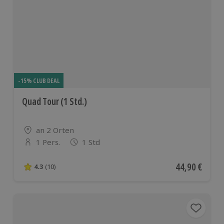
-15% CLUB DEAL
Quad Tour (1 Std.)
Standort
an 2 Orten
1 Pers.
1 Std
Anzahl der Teilnehmer
Aktueller Pre
44,90 €
4.3
(10)
4.3 von 5 Sternen basierend auf 10 Bewertungen