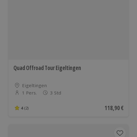
Quad Offroad Tour Eigeltingen
Standort
Eigeltingen
1 Pers.
3 Std
Anzahl der Teilnehmer
Aktueller Preis
118,90 €
4
(2)
4 von 5 Sternen basierend auf 2 Bewertungen