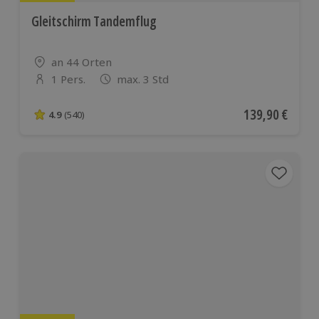
Gleitschirm Tandemflug
Standort
an 44 Orten
1 Pers.
max. 3 Std
Anzahl der Teilnehmer
Aktueller Preis
139,90 €
4.9
(540)
4.9 von 5 Sternen basierend auf 540 Bewertungen