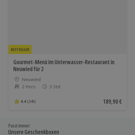
BESTSELLER
Gourmet-Menü im Unterwasser-Restaurant in
Neuwied für 2
Standort
Neuwied
2 Pers.
3 Std
Anzahl der Teilnehmer
Aktueller Preis
189,90 €
4.4
(245)
4.4 von 5 Sternen basierend auf 245 Bewertungen
Passt immer:
Unsere Geschenkboxen