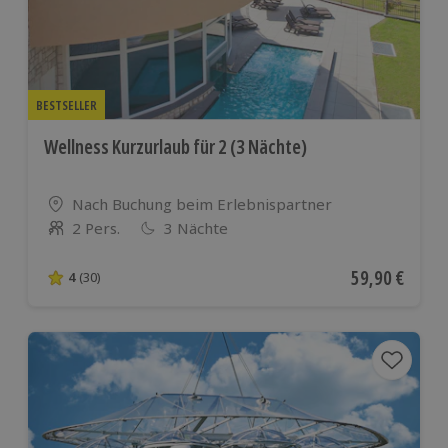
BESTSELLER
Wellness Kurzurlaub für 2 (3 Nächte)
Standort
Nach Buchung beim Erlebnispartner
2 Pers.
3 Nächte
Anzahl der Teilnehmer
Aktueller Pre
59,90 €
4
(30)
4 von 5 Sternen basierend auf 30 Bewertungen