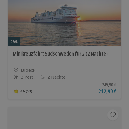
DEAL
Minikreuzfahrt Südschweden für 2 (2 Nächte)
Standort
Lübeck
2 Pers.
2 Nächte
Anzahl der Teilnehmer
Ursprünglicher P
249,90 €
Aktueller Preis
212,90 €
3.6
(51)
3.6 von 5 Sternen basierend auf 51 Bewertungen