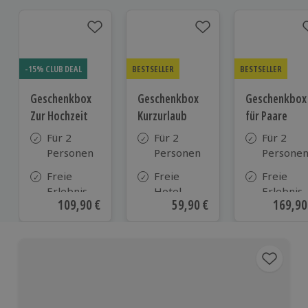
-15% CLUB DEAL
BESTSELLER
BESTSELLER
Geschenkbox
Geschenkbox
Geschenkbox
Zur Hochzeit
Kurzurlaub
für Paare
Für 2
Für 2
Für 2
Personen
Personen
Persone
Freie
Freie
Freie
Erlebnis-
Hotel-
Erlebnis-
Aktueller Preis
109,90 €
Aktueller Preis
59,90 €
Aktuell
169,90
Auswahl
Auswahl
Auswahl
an ca.
aus ca. 500
an ca. 86
610 Orten
Hotels in
Orten
Deutschland,
Österreich
und vielen
weiteren