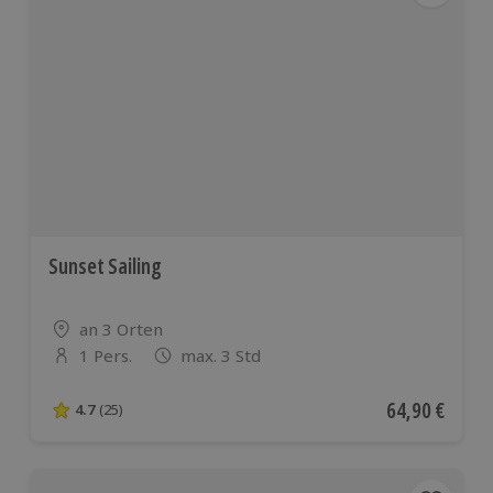
Sunset Sailing
Standort
an 3 Orten
1 Pers.
max. 3 Std
Anzahl der Teilnehmer
Aktueller Pre
64,90 €
4.7
(25)
4.7 von 5 Sternen basierend auf 25 Bewertungen