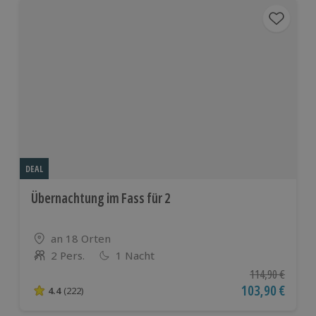
DEAL
Übernachtung im Fass für 2
Standort
an 18 Orten
2 Pers.
1 Nacht
Anzahl der Teilnehmer
Ursprünglicher P
114,90 €
Aktueller Preis
103,90 €
4.4
(222)
4.4 von 5 Sternen basierend auf 222 Bewertungen