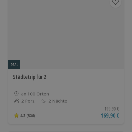
DEAL
Städtetrip für 2
Standort
an 100 Orten
2 Pers.
2 Nächte
Anzahl der Teilnehmer
Ursprünglicher P
199,90 €
Aktueller Preis
169,90 €
4.3
(806)
4.3 von 5 Sternen basierend auf 806 Bewertungen