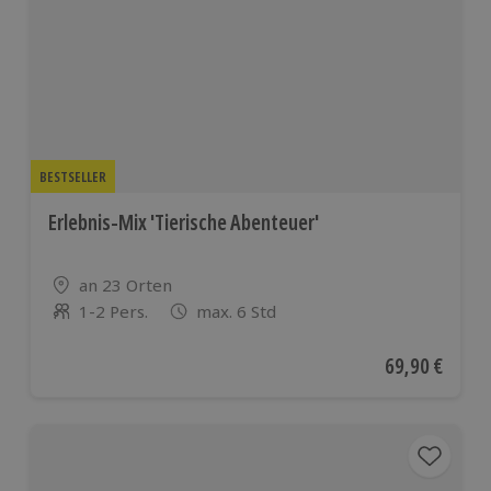
BESTSELLER
Erlebnis-Mix 'Tierische Abenteuer'
Standort
an 23 Orten
1-2 Pers.
max. 6 Std
Anzahl der Teilnehmer
Aktueller Pre
69,90 €