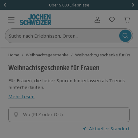
Über 9.000 Erlebnisse
Benutzerkonto
Suche nach Erlebnissen, Orten...
Home
/
Weihnachtsgeschenke
/
Weihnachtsgeschenke für Fraue
Weihnachtsgeschenke für Frauen
Für Frauen, die lieber Spuren hinterlassen als Trends
hinterherlaufen.
Hier zählt kein Filter, sondern echtes Strahlen – von
Mehr Lesen
innen und außen.
Schenk ihr ein Erlebnis, das zeigt, wie sich Freiheit
anfühlt – stark, echt und grenzenlos.
Wo (PLZ oder Ort)
Aktueller Standort