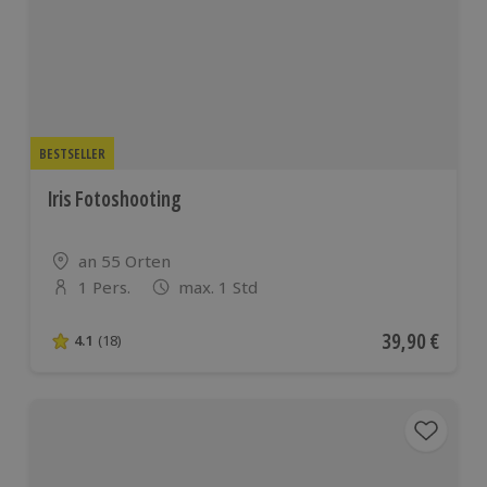
europäischen
Ländern
BESTSELLER
Iris Fotoshooting
Standort
an 55 Orten
1 Pers.
max. 1 Std
Anzahl der Teilnehmer
Aktueller Pre
39,90 €
4.1
(18)
4.1 von 5 Sternen basierend auf 18 Bewertungen