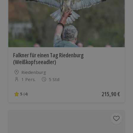
Falkner für einen Tag Riedenburg
(Weißkopfseeadler)
Standort
Riedenburg
1 Pers.
5 Std
Anzahl der Teilnehmer
Aktueller Preis
215,90 €
5
(4)
5 von 5 Sternen basierend auf 4 Bewertungen