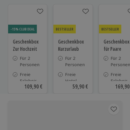
-15% CLUB DEAL
BESTSELLER
BESTSELLER
Geschenkbox
Geschenkbox
Geschenkbox
Zur Hochzeit
Kurzurlaub
für Paare
Für 2
Für 2
Für 2
Personen
Personen
Persone
Freie
Freie
Freie
Erlebnis-
Hotel-
Erlebnis-
Aktueller Preis
109,90 €
Aktueller Preis
59,90 €
Aktuell
169,90
Auswahl
Auswahl
Auswahl
an ca.
aus ca. 500
an ca. 86
610 Orten
Hotels in
Orten
Deutschland,
Österreich
und vielen
weiteren