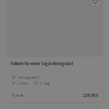
Falkner für einen Tag in Heringsdorf
Standort
Heringsdorf
1 Pers.
1 Tag
Anzahl der Teilnehmer
Aktueller Preis
229,90 €
5
(4)
5 von 5 Sternen basierend auf 4 Bewertungen