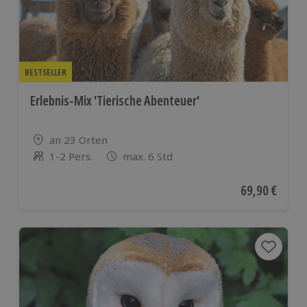
BESTSELLER
Erlebnis-Mix 'Tierische Abenteuer'
Standort
an 23 Orten
1-2 Pers.
max. 6 Std
Anzahl der Teilnehmer
Aktueller Pre
69,90 €