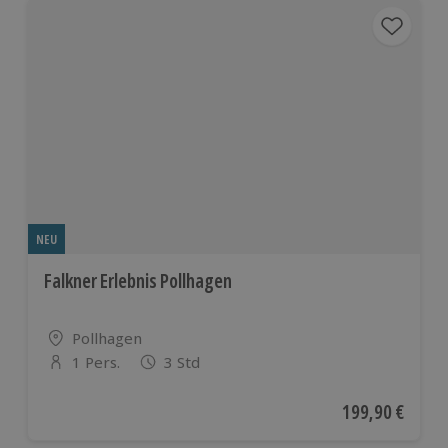
NEU
Falkner Erlebnis Pollhagen
Standort
Pollhagen
1 Pers.
3 Std
Anzahl der Teilnehmer
Aktueller Preis
199,90 €