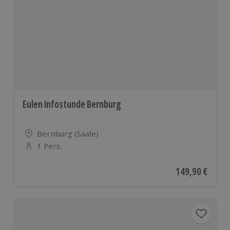
Eulen Infostunde Bernburg
Standort
Bernburg (Saale)
1 Pers.
Anzahl der Teilnehmer
Aktueller Preis
149,90 €