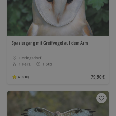
Spaziergang mit Greifvogel auf dem Arm
Standort
Heringsdorf
1 Pers.
1 Std
Anzahl der Teilnehmer
Aktueller Pre
79,90 €
4.9
(10)
4.9 von 5 Sternen basierend auf 10 Bewertungen