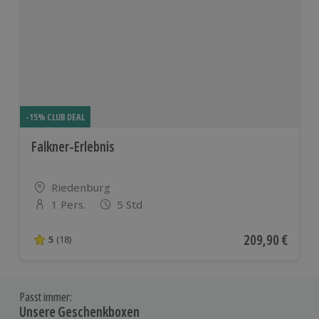
-15% CLUB DEAL
Falkner-Erlebnis
Standort
Riedenburg
1 Pers.
5 Std
Anzahl der Teilnehmer
Aktueller Preis
209,90 €
5
(18)
5 von 5 Sternen basierend auf 18 Bewertungen
Passt immer:
Unsere Geschenkboxen