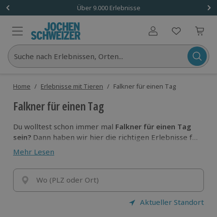
Über 9.000 Erlebnisse
Benutzerkonto
Suche nach Erlebnissen, Orten...
Home
/
Erlebnisse mit Tieren
/
Falkner für einen Tag
Falkner für einen Tag
Du wolltest schon immer mal
Falkner für einen Tag
sein?
Dann haben wir hier die richtigen Erlebnisse für
dich. Denn mit einem bereits erfahrenen Falkner
Mehr Lesen
tauchst
die ein
in die Welt der faszinierenden
Flugkünstler
ein und
erlebst diese hautnah.
Wo (PLZ oder Ort)
Aktueller Standort