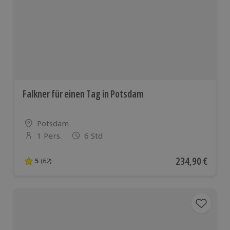
europäischen
Ländern
Falkner für einen Tag in Potsdam
Standort
Potsdam
1 Pers.
6 Std
Anzahl der Teilnehmer
Aktueller Preis
234,90 €
5
(62)
5 von 5 Sternen basierend auf 62 Bewertungen