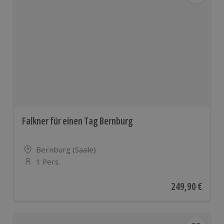
Falkner für einen Tag Bernburg
Standort
Bernburg (Saale)
1 Pers.
Anzahl der Teilnehmer
Aktueller Preis
249,90 €