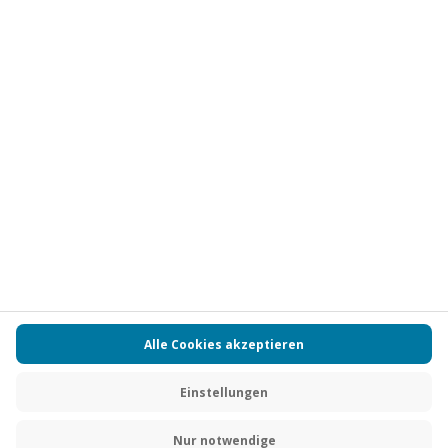
Vertrag widerrufen
FAQs
Kontakt
Zahlungsarten
Über uns
Magazin
Jobs
Partnerprogramm
PAYBACK
Versand und Lieferung
Presse
AGB
Cookie Einstellungen
Datenschutz
Nutzungsbedingungen
Online-Marktplatz
Barrierefreiheit
Grounding Page
Compliance
Impressum
RECHNUNG