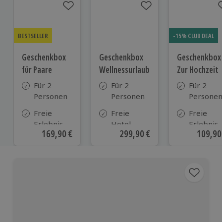
BESTSELLER
-15% CLUB DEAL
Geschenkbox
Geschenkbox
Geschenkbox
für Paare
Wellnessurlaub
Zur Hochzeit
Für 2
Für 2
Für 2
Personen
Personen
Persone
Freie
Freie
Freie
Erlebnis-
Hotel-
Erlebnis-
Aktueller Preis
169,90 €
Aktueller Preis
299,90 €
Aktuell
109,90
Auswahl
Auswahl
Auswahl
an ca. 860
aus ca. 180
an ca.
Orten
Hotels in
610 Orte
Deutschland,
Österreich
und vielen
weiteren
europäischen