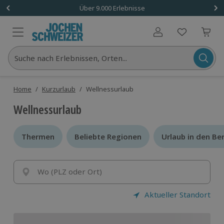
Über 9.000 Erlebnisse
Benutzerkonto
Suche nach Erlebnissen, Orten...
Home
/
Kurzurlaub
/
Wellnessurlaub
Wellnessurlaub
Thermen
Thermen
Beliebte Regionen
Beliebte Regionen
Urlaub in den Be
Urlaub in den Be
Wo (PLZ oder Ort)
Aktueller Standort