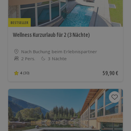
BESTSELLER
Wellness Kurzurlaub für 2 (3 Nächte)
Standort
Nach Buchung beim Erlebnispartner
2 Pers.
3 Nächte
Anzahl der Teilnehmer
Aktueller Pre
59,90 €
4
(30)
4 von 5 Sternen basierend auf 30 Bewertungen