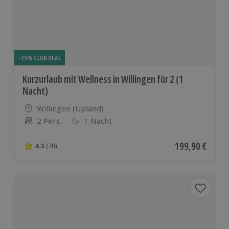
Ländern
-15% CLUB DEAL
Kurzurlaub mit Wellness in Willingen für 2 (1
Nacht)
Standort
Willingen (Upland)
2 Pers.
1 Nacht
Anzahl der Teilnehmer
Aktueller Preis
199,90 €
4.3
(78)
4.3 von 5 Sternen basierend auf 78 Bewertungen