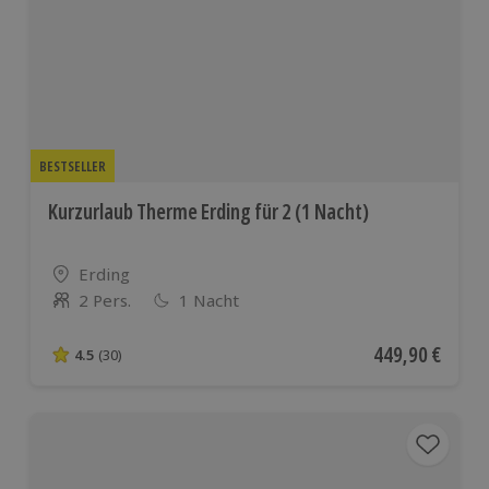
BESTSELLER
Kurzurlaub Therme Erding für 2 (1 Nacht)
Standort
Erding
2 Pers.
1 Nacht
Anzahl der Teilnehmer
Aktueller Preis
449,90 €
4.5
(30)
4.5 von 5 Sternen basierend auf 30 Bewertungen