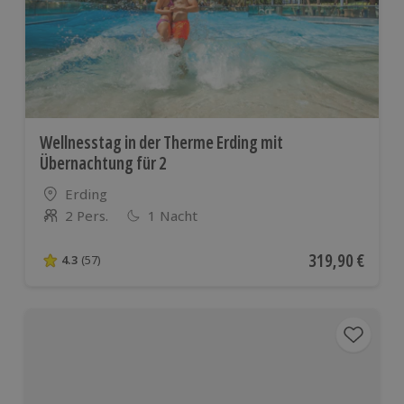
Wellnesstag in der Therme Erding mit
Übernachtung für 2
Standort
Erding
2 Pers.
1 Nacht
Anzahl der Teilnehmer
Aktueller Preis
319,90 €
4.3
(57)
4.3 von 5 Sternen basierend auf 57 Bewertungen