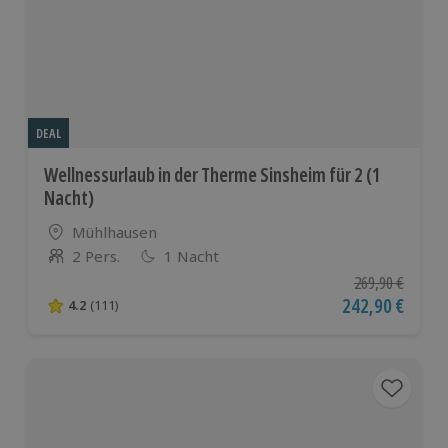
DEAL
Wellnessurlaub in der Therme Sinsheim für 2 (1
Nacht)
Standort
Mühlhausen
2 Pers.
1 Nacht
Anzahl der Teilnehmer
Ursprünglicher P
269,90 €
Aktueller Preis
242,90 €
4.2
(111)
4.2 von 5 Sternen basierend auf 111 Bewertungen