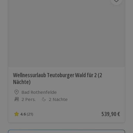
Wellnessurlaub Teutoburger Wald für 2 (2
Nächte)
Standort
Bad Rothenfelde
2 Pers.
2 Nächte
Anzahl der Teilnehmer
Aktueller Preis
539,90 €
4.6
(21)
4.6 von 5 Sternen basierend auf 21 Bewertungen