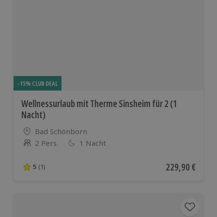
-15% CLUB DEAL
Wellnessurlaub mit Therme Sinsheim für 2 (1
Nacht)
Standort
Bad Schönborn
2 Pers.
1 Nacht
Anzahl der Teilnehmer
Aktueller Preis
229,90 €
5
(1)
5 von 5 Sternen basierend auf 1 Bewertungen