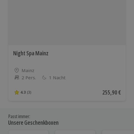
Night Spa Mainz
Standort
Mainz
2 Pers.
1 Nacht
Anzahl der Teilnehmer
Aktueller Preis
255,90 €
4.3
(3)
4.3 von 5 Sternen basierend auf 3 Bewertungen
Passt immer:
Unsere Geschenkboxen