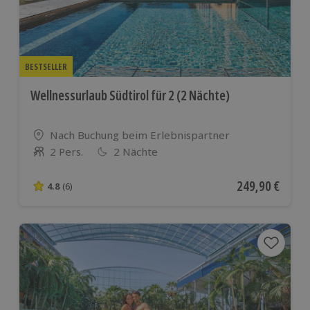
BESTSELLER
Wellnessurlaub Südtirol für 2 (2 Nächte)
Standort
Nach Buchung beim Erlebnispartner
2 Pers.
2 Nächte
Anzahl der Teilnehmer
Aktueller Preis
249,90 €
4.8
(6)
4.8 von 5 Sternen basierend auf 6 Bewertungen