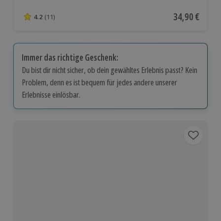
Aktueller Pre
34,90 €
4.2
(11)
4.2 von 5 Sternen basierend auf 11 Bewertungen
Immer das richtige Geschenk:
Du bist dir nicht sicher, ob dein gewähltes Erlebnis passt? Kein
Problem, denn es ist bequem für jedes andere unserer
Erlebnisse einlösbar.