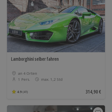
Lamborghini selber fahren
Standort
an 4 Orten
1 Pers.
max. 1,2 Std
Anzahl der Teilnehmer
Aktueller Preis
314,90 €
4.9
(41)
4.9 von 5 Sternen basierend auf 41 Bewertungen