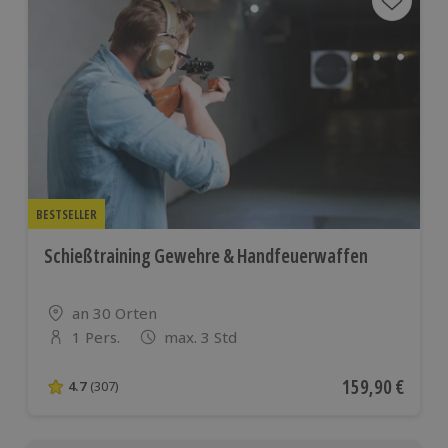
BESTSELLER
Schießtraining Gewehre & Handfeuerwaffen
Standort
an 30 Orten
1 Pers.
max. 3 Std
Anzahl der Teilnehmer
Aktueller Preis
159,90 €
4.7
(307)
4.7 von 5 Sternen basierend auf 307 Bewertungen