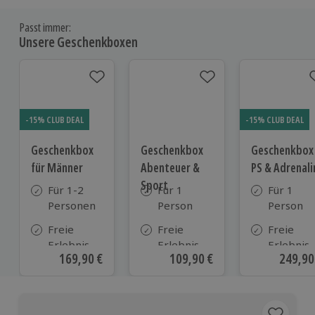
Passt immer:
Unsere Geschenkboxen
-15% CLUB DEAL
-15% CLUB DEAL
Geschenkbox
Geschenkbox
Geschenkbox
für Männer
Abenteuer &
PS & Adrenali
Sport
Für 1-2
Für 1
Für 1
Personen
Person
Person
Freie
Freie
Freie
Erlebnis-
Erlebnis-
Erlebnis-
Aktueller Preis
169,90 €
Aktueller Preis
109,90 €
Aktuell
249,90
Auswahl
Auswahl
Auswahl
an ca. 720
an ca.
an ca. 38
Orten
450 Orten
Orten