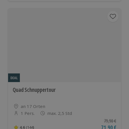
DEAL
Quad Schnuppertour
Standort
an 17 Orten
1 Pers.
max. 2,5 Std
Anzahl der Teilnehmer
Ursprünglicher
79,90 €
Aktueller Pre
71,90 €
4.6
(144)