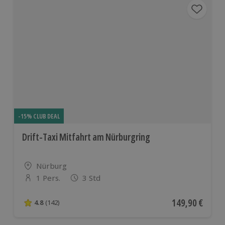
-15% CLUB DEAL
Drift-Taxi Mitfahrt am Nürburgring
Standort
Nürburg
1 Pers.
3 Std
Anzahl der Teilnehmer
Aktueller Preis
149,90 €
4.8
(142)
4.8 von 5 Sternen basierend auf 142 Bewertungen