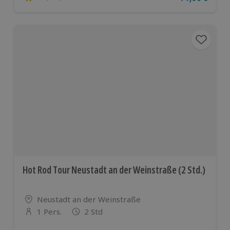
4.6 von 5 Sternen basierend auf 144 Bewertungen
Hot Rod Tour Neustadt an der Weinstraße (2 Std.)
Standort
Neustadt an der Weinstraße
1 Pers.
2 Std
Anzahl der Teilnehmer