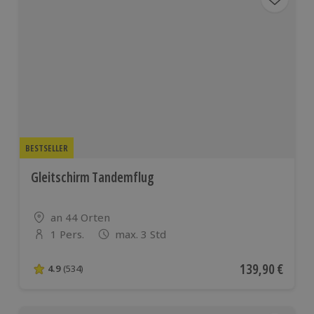
BESTSELLER
Gleitschirm Tandemflug
Standort
an 44 Orten
1 Pers.
max. 3 Std
Anzahl der Teilnehmer
Aktueller Preis
139,90 €
4.9
(534)
4.9 von 5 Sternen basierend auf 534 Bewertungen