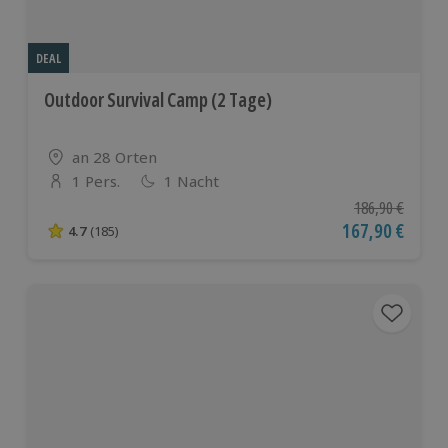
DEAL
Outdoor Survival Camp (2 Tage)
Standort
an 28 Orten
1 Pers.
1 Nacht
Anzahl der Teilnehmer
Ursprünglicher P
186,90 €
Aktueller Preis
167,90 €
4.7
(185)
4.7 von 5 Sternen basierend auf 185 Bewertungen