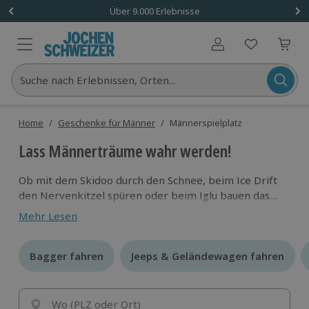
Über 9.000 Erlebnisse
Benutzerkonto
Suche nach Erlebnissen, Orten...
Home
/
Geschenke für Männer
/
Männerspielplatz
Lass Männerträume wahr werden!
Ob mit dem Skidoo durch den Schnee, beim Ice Drift
den Nervenkitzel spüren oder beim Iglu bauen das
Abenteuer leben – der Winter ruft zum
Mehr Lesen
Männerspielplatz. Schenke unvergessliche Erlebnisse
voller Action und Freiheit – mit Jochen Schweizer.
Bagger fahren
Bagger fahren
Jeeps & Geländewagen fahren
Jeeps & Geländewagen fahren
Wo (PLZ oder Ort)