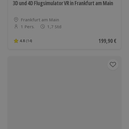
3D und 4D Flugsimulator VR in Frankfurt am Main
Standort
Frankfurt am Main
1 Pers.
1,7 Std
Anzahl der Teilnehmer
Aktueller Preis
199,90 €
4.8
(14)
4.8 von 5 Sternen basierend auf 14 Bewertungen