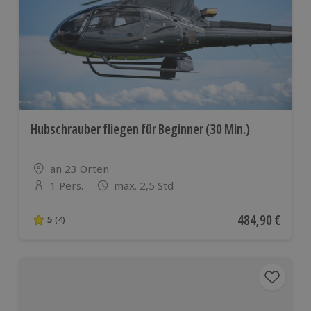
Hubschrauber fliegen für Beginner (30 Min.)
Standort
an 23 Orten
1 Pers.
max. 2,5 Std
Anzahl der Teilnehmer
Aktueller Preis
484,90 €
5
(4)
5 von 5 Sternen basierend auf 4 Bewertungen