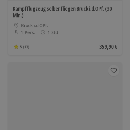
Kampfflugzeug selber fliegen Bruck i.d.OPf. (30
Min.)
Standort
Bruck i.d.OPf.
1 Pers.
1 Std
Anzahl der Teilnehmer
Aktueller Preis
359,90 €
5
(13)
5 von 5 Sternen basierend auf 13 Bewertungen