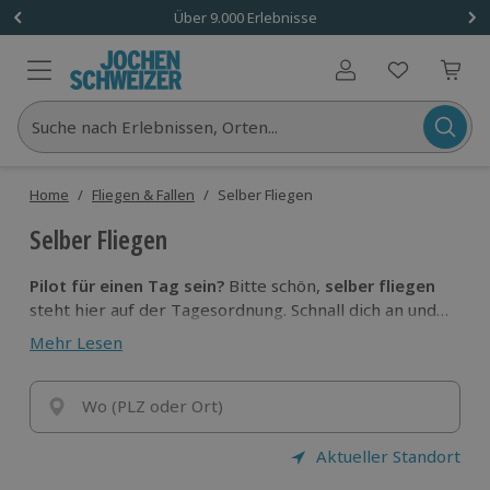
Über 9.000 Erlebnisse
Benutzerkonto
Suche nach Erlebnissen, Orten...
Home
/
Fliegen & Fallen
/
Selber Fliegen
Selber Fliegen
Pilot für einen Tag sein?
Bitte schön,
selber fliegen
steht hier auf der Tagesordnung. Schnall dich an und
entdecke, was im Luftverkehr so los ist. Geltende
Mehr Lesen
Vorfahrtsregeln? Du wirst es erleben!
Wo (PLZ oder Ort)
Aktueller Standort