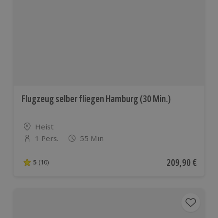
Flugzeug selber fliegen Hamburg (30 Min.)
Standort
Heist
1 Pers.
55 Min
Anzahl der Teilnehmer
Aktueller Preis
209,90 €
5
(10)
5 von 5 Sternen basierend auf 10 Bewertungen