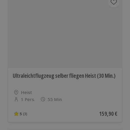
Ultraleichtflugzeug selber fliegen Heist (30 Min.)
Standort
Heist
1 Pers.
55 Min
Anzahl der Teilnehmer
Aktueller Preis
159,90 €
5
(3)
5 von 5 Sternen basierend auf 3 Bewertungen