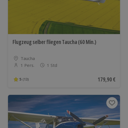
Flugzeug selber fliegen Taucha (60 Min.)
Standort
Taucha
1 Pers.
1 Std
Anzahl der Teilnehmer
Aktueller Preis
179,90 €
5
(13)
5 von 5 Sternen basierend auf 13 Bewertungen