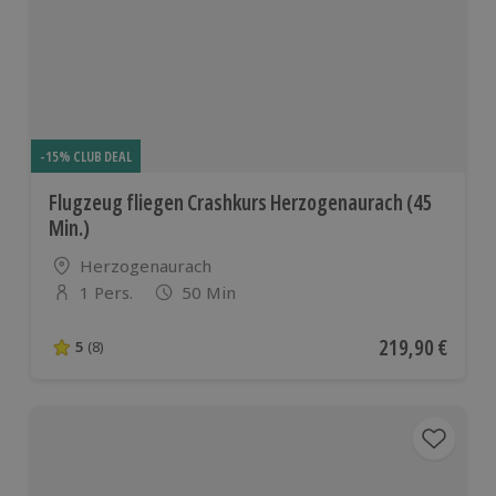
europäis
Ländern
-15% CLUB DEAL
Flugzeug fliegen Crashkurs Herzogenaurach (45
Min.)
Standort
Herzogenaurach
1 Pers.
50 Min
Anzahl der Teilnehmer
Aktueller Preis
219,90 €
5
(8)
5 von 5 Sternen basierend auf 8 Bewertungen