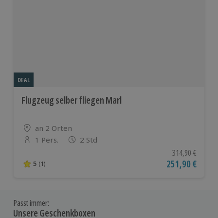
DEAL
Flugzeug selber fliegen Marl
Standort
an 2 Orten
1 Pers.
2 Std
Anzahl der Teilnehmer
Ursprünglicher P
314,90 €
Aktueller Preis
251,90 €
5
(1)
5 von 5 Sternen basierend auf 1 Bewertungen
Passt immer:
Unsere Geschenkboxen