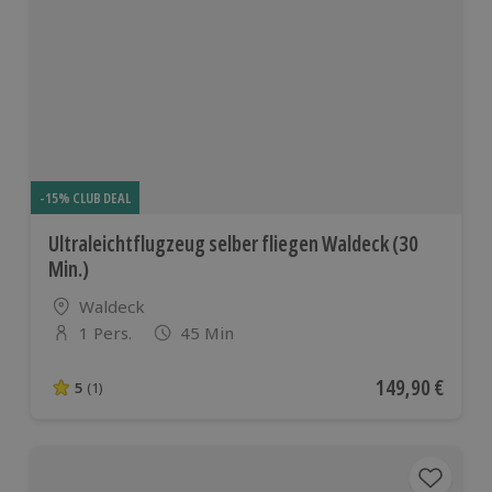
-15% CLUB DEAL
Ultraleichtflugzeug selber fliegen Waldeck (30
Min.)
Standort
Waldeck
1 Pers.
45 Min
Anzahl der Teilnehmer
Aktueller Preis
149,90 €
5
(1)
5 von 5 Sternen basierend auf 1 Bewertungen