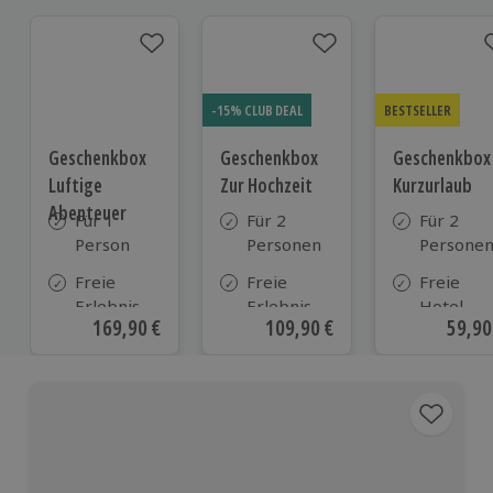
-15% CLUB DEAL
BESTSELLER
Geschenkbox
Geschenkbox
Geschenkbox
Luftige
Zur Hochzeit
Kurzurlaub
Abenteuer
Für 1
Für 2
Für 2
Person
Personen
Persone
Freie
Freie
Freie
Erlebnis-
Erlebnis-
Hotel-
Aktueller Preis
169,90 €
Aktueller Preis
109,90 €
Aktue
59,90
Auswahl
Auswahl
Auswahl
an ca.
an ca.
aus ca. 5
170 Orten
610 Orten
Hotels in
Deutschl
Österrei
und viele
weiteren