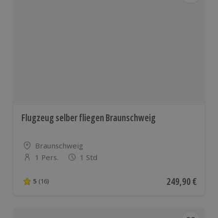
Flugzeug selber fliegen Braunschweig
Standort
Braunschweig
1 Pers.
1 Std
Anzahl der Teilnehmer
Aktueller Preis
249,90 €
5
(16)
5 von 5 Sternen basierend auf 16 Bewertungen