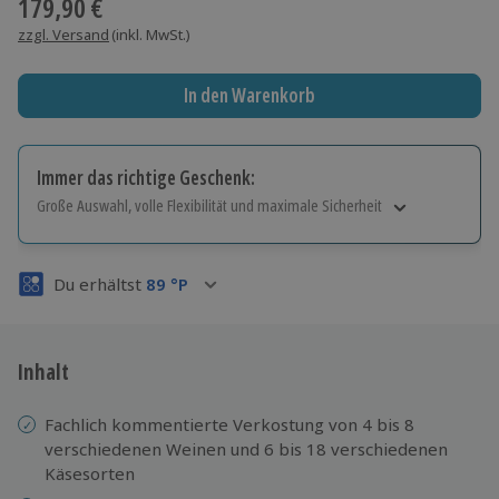
179,90 €
zzgl. Versand
(inkl. MwSt.)
In den Warenkorb
Immer das richtige Geschenk:
Große Auswahl, volle Flexibilität und maximale Sicherheit
Große Auswahl
Über 9.000 Erlebnisse.
Du erhältst
89
°P
Volle Flexibilität
Jeder Gutschein für alle Erlebnisse einlösbar.
Maximale Sicherheit
3 Jahre gültig & verlängerbar.
Inhalt
Fachlich kommentierte Verkostung von 4 bis 8
verschiedenen Weinen und 6 bis 18 verschiedenen
Käsesorten