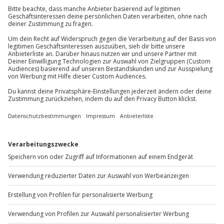
Jochen Schweizer
GmbH
Mühldorfstraße 8
81671
München
Du erreichst uns telefonisch zu folgenden Zeiten,
außer an bundesweiten Feiertagen:
Mo-Fr: 8-20 Uhr | Sa: 10-16 Uhr
Du möchtest als Firma bestellen?
Sichere Dir attraktive Firmenkunden Vorteile.
+49 89 / 60 60 89 700
Mo-Fr: 9-17 Uhr
b2b@jochen-schweizer.de
www.b2b.jochen-schweizer.de/