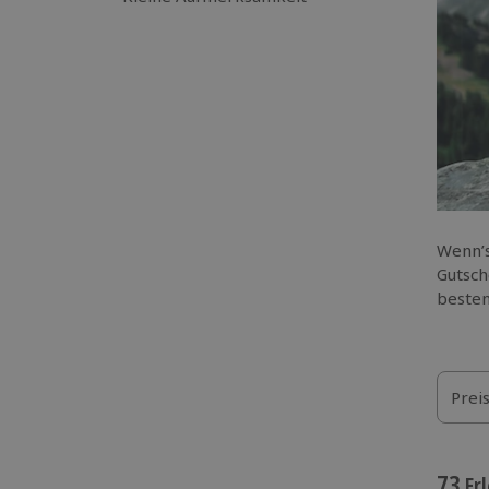
Wenn’s
Gutsch
besten
Prei
73
Erl