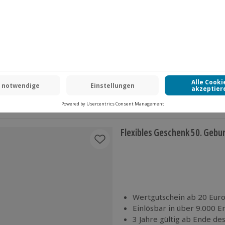
Wertgutschein ab 20 Euro
Einlösbar in über 9.000 E
3 Jahre gültig ab Ende de
Mit passender Geschenkv
Per Post oder PDF erhältl
Flexibles Geschenk 50. Gebur
Wertgutschein ab 20 Euro
Einlösbar in über 9.000 E
3 Jahre gültig ab Ende de