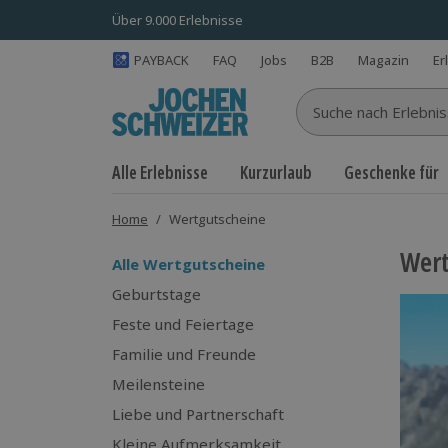
Über 9.000 Erlebnisse
PAYBACK
FAQ
Jobs
B2B
Magazin
Er
Suche nach Erlebnisse
Alle Erlebnisse
Kurzurlaub
Geschenke für
Home
/
Wertgutscheine
Wert
Alle Wertgutscheine
Geburtstage
Feste und Feiertage
Familie und Freunde
Meilensteine
Liebe und Partnerschaft
Kleine Aufmerksamkeit