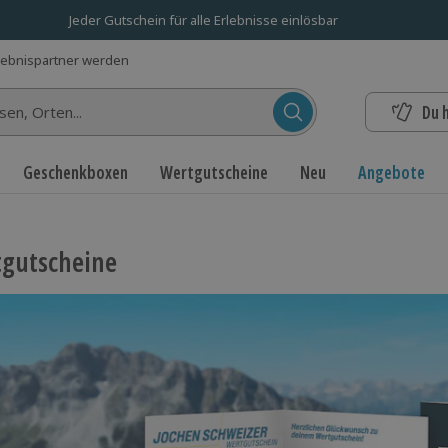
Jeder Gutschein für alle Erlebnisse einlösbar
lebnispartner werden
Du 
n...
Geschenkboxen
Wertgutscheine
Neu
Angebote
gutscheine