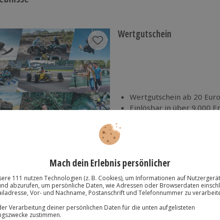
Wertgutschein
Wertgutschein ab 20 Euro
Einlösbar in über 9.000 E
3 Jahre gültig ab Ende de
Mit passender Geschenkv
Per Post oder PDF erhältl
Flexibles Geschenk Geburtst