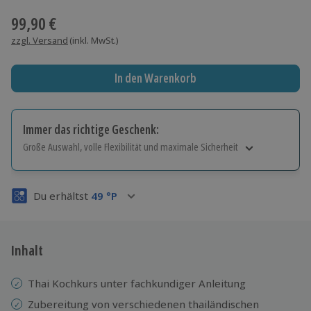
99,90 €
zzgl. Versand
(inkl. MwSt.)
In den Warenkorb
Immer das richtige Geschenk:
Große Auswahl, volle Flexibilität und maximale Sicherheit
Große Auswahl
Über 9.000 Erlebnisse.
Du erhältst
49
°P
Volle Flexibilität
Jeder Gutschein für alle Erlebnisse einlösbar.
Maximale Sicherheit
3 Jahre gültig & verlängerbar.
Inhalt
Thai Kochkurs unter fachkundiger Anleitung
Zubereitung von verschiedenen thailändischen