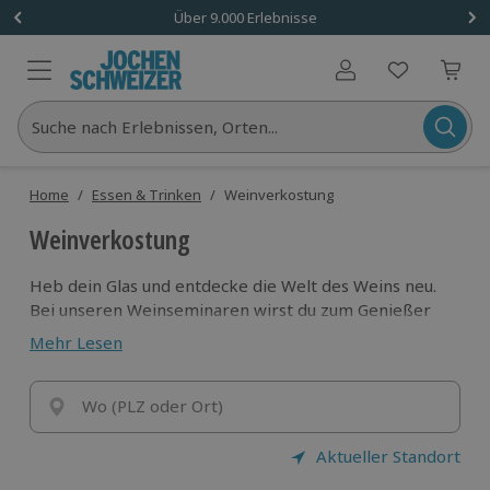
Über 9.000 Erlebnisse
Benutzerkonto
Suche nach Erlebnissen, Orten...
Home
/
Essen & Trinken
/
Weinverkostung
Weinverkostung
Heb dein Glas und entdecke die Welt des Weins neu.
Bei unseren Weinseminaren wirst du zum Genießer
mit geschultem Gaumen und lernst, worauf echte
Mehr Lesen
Winzer achten.
Ein Erlebnis für alle, die Geschmack mit Wissen
verbinden.
Wo (PLZ oder Ort)
Aktueller Standort