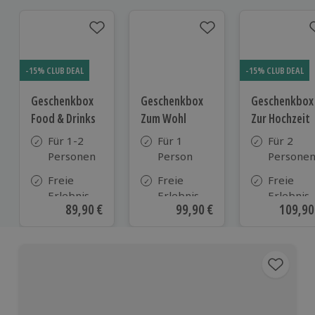
-15% CLUB DEAL
-15% CLUB DEAL
Geschenkbox
Geschenkbox
Geschenkbox
Food & Drinks
Zum Wohl
Zur Hochzeit
Für 1-2
Für 1
Für 2
Personen
Person
Persone
Freie
Freie
Freie
Erlebnis-
Erlebnis-
Erlebnis-
Aktueller Preis
89,90 €
Aktueller Preis
99,90 €
Aktuell
109,90
Auswahl
Auswahl
Auswahl
an ca. 800
an ca.
an ca.
Orten
800 Orten
610 Orte