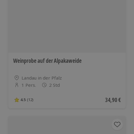
Weinprobe auf der Alpakaweide
Standort
Landau in der Pfalz
1 Pers.
2 Std
Anzahl der Teilnehmer
Aktueller Pre
34,90 €
4.5
(12)
4.5 von 5 Sternen basierend auf 12 Bewertungen