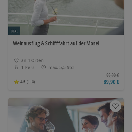
DEAL
Weinausflug & Schifffahrt auf der Mosel
Standort
an 4 Orten
1 Pers.
max. 5,5 Std
Anzahl der Teilnehmer
Ursprünglicher
99,90 €
Aktueller Pre
89,90 €
4.5
(110)
4.5 von 5 Sternen basierend auf 110 Bewertungen