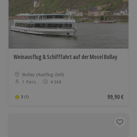
Weinausflug & Schifffahrt auf der Mosel Bullay
Standort
Bullay (Ausflug Zell)
1 Pers.
4 Std
Anzahl der Teilnehmer
Aktueller Pre
99,90 €
2
(1)
2 von 5 Sternen basierend auf 1 Bewertungen