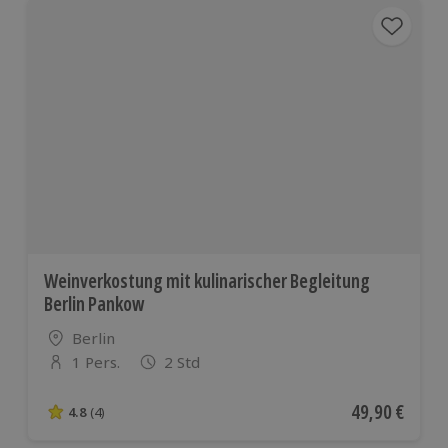
Weinverkostung mit kulinarischer Begleitung
Berlin Pankow
Standort
Berlin
1 Pers.
2 Std
Anzahl der Teilnehmer
Aktueller Pre
49,90 €
4.8
(4)
4.8 von 5 Sternen basierend auf 4 Bewertungen