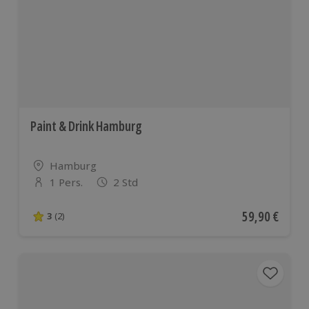
Paint & Drink Hamburg
Standort
Hamburg
1 Pers.
2 Std
Anzahl der Teilnehmer
Aktueller Pre
59,90 €
3
(2)
3 von 5 Sternen basierend auf 2 Bewertungen