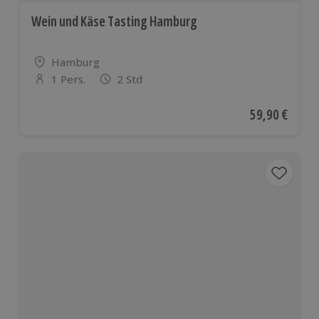
Wein und Käse Tasting Hamburg
Standort
Hamburg
1 Pers.
2 Std
Anzahl der Teilnehmer
Aktueller Pre
59,90 €