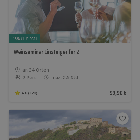
-15% CLUB DEAL
Weinseminar Einsteiger für 2
Standort
an 34 Orten
2 Pers.
max. 2,5 Std
Anzahl der Teilnehmer
Aktueller Pre
99,90 €
4.6
(120)
4.6 von 5 Sternen basierend auf 120 Bewertungen