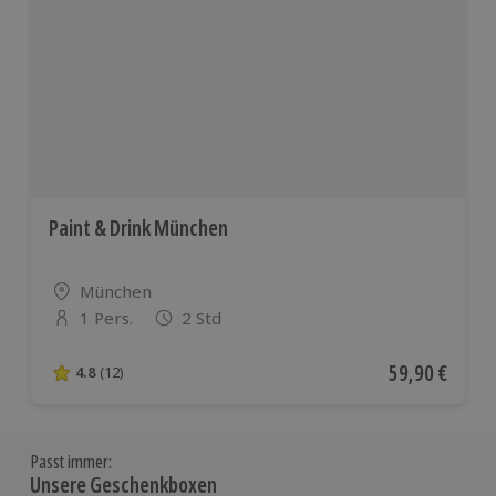
Paint & Drink München
Standort
München
1 Pers.
2 Std
Anzahl der Teilnehmer
Aktueller Pre
59,90 €
4.8
(12)
4.8 von 5 Sternen basierend auf 12 Bewertungen
Passt immer:
Unsere Geschenkboxen