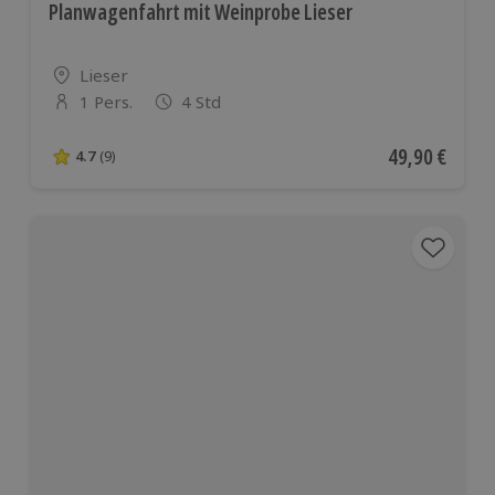
Planwagenfahrt mit Weinprobe Lieser
Standort
Lieser
1 Pers.
4 Std
Anzahl der Teilnehmer
Aktueller Pre
49,90 €
4.7
(9)
4.7 von 5 Sternen basierend auf 9 Bewertungen