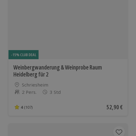
-15% CLUB DEAL
Weinbergwanderung & Weinprobe Raum
Heidelberg für 2
Standort
Schriesheim
2 Pers.
3 Std
Anzahl der Teilnehmer
Aktueller Pre
52,90 €
4
(107)
4 von 5 Sternen basierend auf 107 Bewertungen