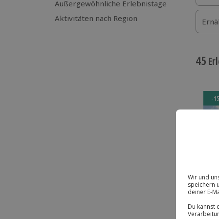
Außergewöhnliche Erlebnistage
Aktivitäten nach Region
Ernä
45
Erl
-1
DE