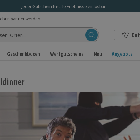
Jeder Gutschein für alle Erlebnisse einlösbar
lebnispartner werden
Du 
n...
Geschenkboxen
Wertgutscheine
Neu
Angebote
idinner