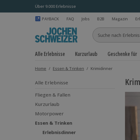
Über 9.000 Erlebnisse
PAYBACK
FAQ
Jobs
B2B
Magazin
Er
Suche nach Erlebnisse
Alle Erlebnisse
Kurzurlaub
Geschenke für
Home
/
Essen & Trinken
/
Krimidinner
Krim
Alle Erlebnisse
Fliegen & Fallen
Kurzurlaub
Motorpower
Essen & Trinken
Erlebnisdinner