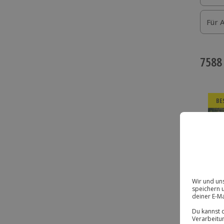
Für 
7588
BE