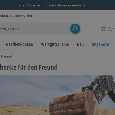
Jeder Gutschein für alle Erlebnisse einlösbar
lebnispartner werden
Du 
n...
Geschenkboxen
Wertgutscheine
Neu
Angebote
 Freund
henke für den Freund