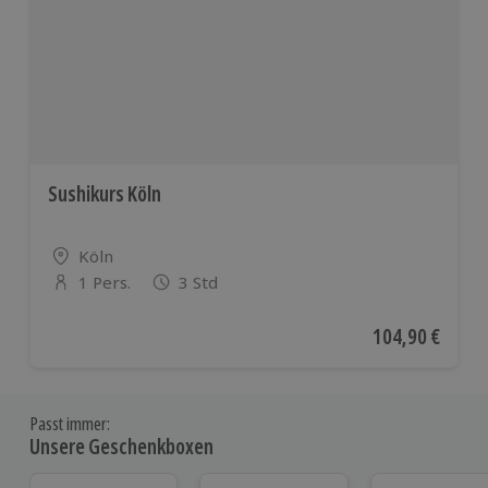
Sushikurs Köln
Standort
Köln
1 Pers.
3 Std
Anzahl der Teilnehmer
Aktueller Preis
104,90 €
Passt immer:
Unsere Geschenkboxen