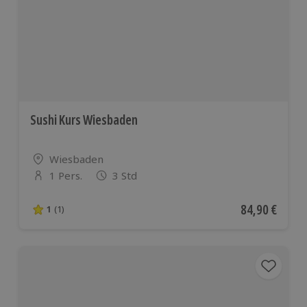
Sushi Kurs Wiesbaden
Standort
Wiesbaden
1 Pers.
3 Std
Anzahl der Teilnehmer
Aktueller Pre
84,90 €
1
(1)
1 von 5 Sternen basierend auf 1 Bewertungen