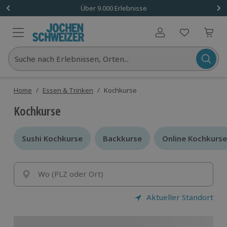
Über 9.000 Erlebnisse
Benutzerkonto
Suche nach Erlebnissen, Orten...
Home
/
Essen & Trinken
/
Kochkurse
Kochkurse
Sushi Kochkurse
Sushi Kochkurse
Backkurse
Backkurse
Online Kochkurse
Online Kochkurse
Wo (PLZ oder Ort)
Aktueller Standort