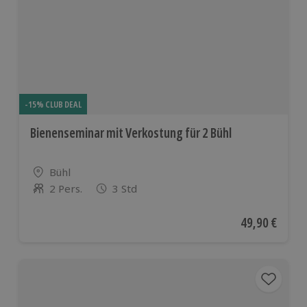
-15% CLUB DEAL
Bienenseminar mit Verkostung für 2 Bühl
Standort
Bühl
2 Pers.
3 Std
Anzahl der Teilnehmer
Aktueller Pre
49,90 €