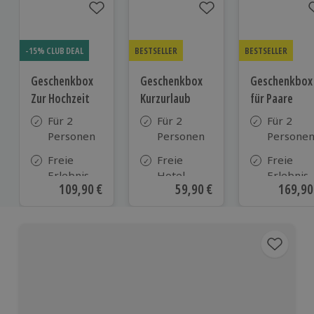
-15% CLUB DEAL
BESTSELLER
BESTSELLER
Geschenkbox
Geschenkbox
Geschenkbox
Zur Hochzeit
Kurzurlaub
für Paare
Für 2
Für 2
Für 2
Personen
Personen
Persone
Freie
Freie
Freie
Erlebnis-
Hotel-
Erlebnis-
Aktueller Preis
109,90 €
Aktueller Preis
59,90 €
Aktuell
169,90
Auswahl
Auswahl
Auswahl
an ca.
aus ca. 500
an ca. 86
610 Orten
Hotels in
Orten
Deutschland,
Österreich
und vielen
weiteren
europäischen