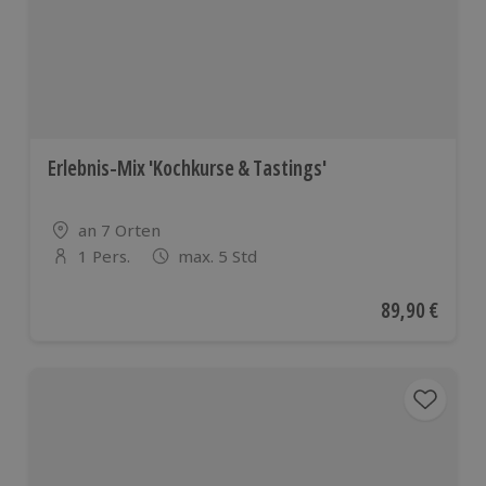
Ländern
Erlebnis-Mix 'Kochkurse & Tastings'
Standort
an 7 Orten
1 Pers.
max. 5 Std
Anzahl der Teilnehmer
Aktueller Pre
89,90 €