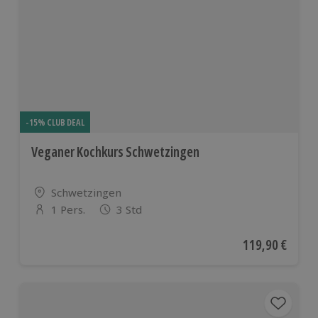
-15% CLUB DEAL
Veganer Kochkurs Schwetzingen
Standort
Schwetzingen
1 Pers.
3 Std
Anzahl der Teilnehmer
Aktueller Preis
119,90 €