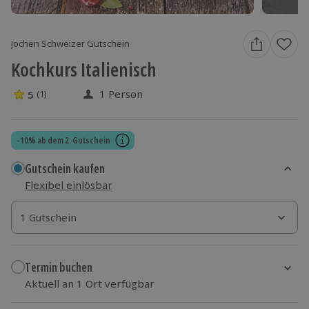
Jochen Schweizer Gutschein
Kochkurs Italienisch
1 Person
5
(1)
5 Sterne von 5 aus 1 Bewertungen
-10% ab dem 2. Gutschein
Gutschein kaufen
Flexibel einlösbar
1 Gutschein
1 Gutschein
1 Gutschein
Termin buchen
Aktuell an 1 Ort verfügbar
Wähle im nächsten Schritt einen Termin aus