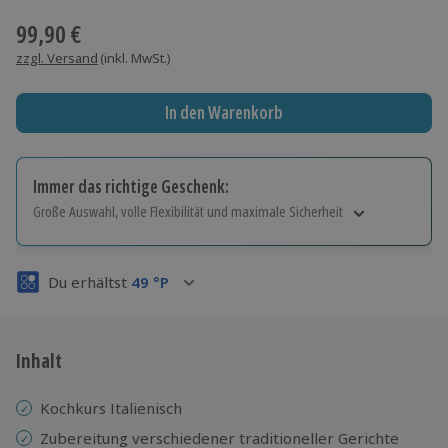
99,90 €
zzgl. Versand
(inkl. MwSt.)
In den Warenkorb
Immer das richtige Geschenk:
Große Auswahl, volle Flexibilität und maximale Sicherheit
Große Auswahl
Über 9.000 Erlebnisse.
Du erhältst
49
°P
Volle Flexibilität
Jeder Gutschein für alle Erlebnisse einlösbar.
Maximale Sicherheit
3 Jahre gültig & verlängerbar.
Inhalt
Kochkurs Italienisch
Zubereitung verschiedener traditioneller Gerichte