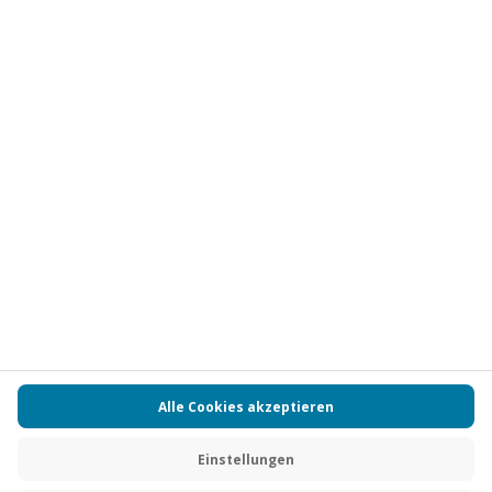
Vertrag widerrufen
FAQs
Kontakt
Zahlungsarten
Über uns
Magazin
Jobs
Partnerprogramm
PAYBACK
Versand und Lieferung
Presse
AGB
Cookie Einstellungen
Datenschutz
Nutzungsbedingungen
Online-Marktplatz
Barrierefreiheit
Grounding Page
Compliance
Impressum
RECHNUNG