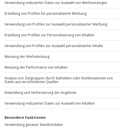
Sichere Dir attraktive Firmenkunden Vorteile.
+49 89 / 60 60 89 700
Mo-Fr: 9-17 Uhr
b2b@jochen-schweizer.de
www.b2b.jochen-schweizer.de/
Artikelnummer
:
7770
Andere Produkte entdecken