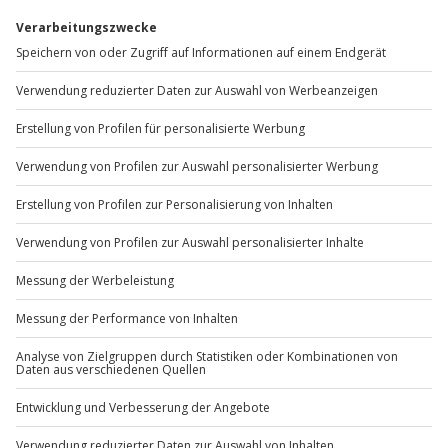
Du erreichst uns telefonisch zu folgenden Zeiten,
außer an bundesweiten Feiertagen:
Mo-Fr: 8-20 Uhr | Sa: 10-16 Uhr
Du möchtest als Firma bestellen?
Sichere Dir attraktive Firmenkunden Vorteile.
+49 89 / 60 60 89 700
Mo-Fr: 9-17 Uhr
b2b@jochen-schweizer.de
www.b2b.jochen-schweizer.de/
Artikelnummer
:
10052