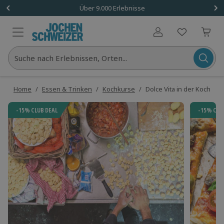
Über 9.000 Erlebnisse
Benutzerkonto
Suche nach Erlebnissen, Orten...
Home
/
Essen & Trinken
/
Kochkurse
/
Dolce Vita in der Kochwer
-15% CLUB DEAL
-15% CLU