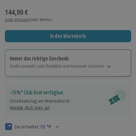
Wähle im nächsten Schritt einen Termin aus
144,90 €
zzgl. Versand
(inkl. MwSt.)
In den Warenkorb
Immer das richtige Geschenk:
Große Auswahl, volle Flexibilität und maximale Sicherheit
Große Auswahl
Über 9.000 Erlebnisse.
Volle Flexibilität
-15%* Club Deal verfügbar
Jeder Gutschein für alle Erlebnisse einlösbar.
Direktabzug im Warenkorb
Maximale Sicherheit
Melde dich hier an
3 Jahre gültig & verlängerbar.
Du erhältst
72
°P