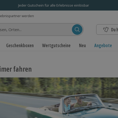
Jeder Gutschein für alle Erlebnisse einlösbar
lebnispartner werden
Du 
n...
Geschenkboxen
Wertgutscheine
Neu
Angebote
imer fahren