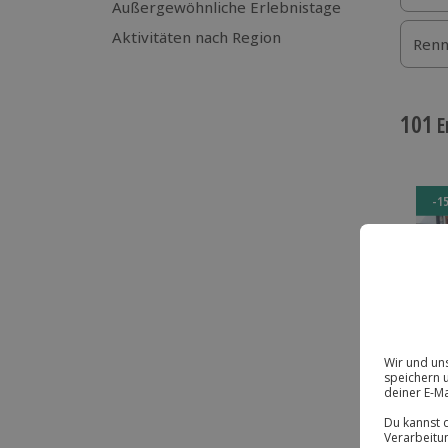
Außergewöhnliche Erlebnistage
Aktivitäten nach Region
Renn
101
E
-1