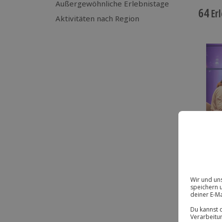
Außergewöhnliche Erlebnistage
64
Erl
Aktivitäten nach Region