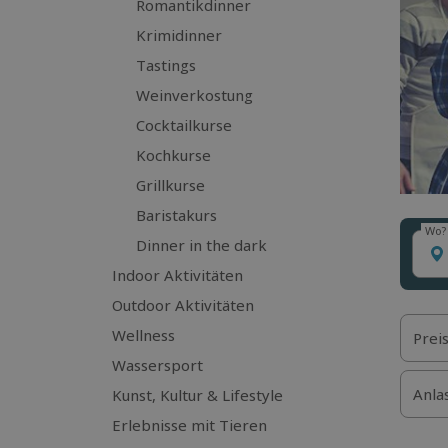
Romantikdinner
Krimidinner
Tastings
Weinverkostung
Cocktailkurse
Kochkurse
Grillkurse
Baristakurs
Wo?
Wo?
Dinner in the dark
Indoor Aktivitäten
Outdoor Aktivitäten
Wellness
Prei
Wassersport
Anla
Kunst, Kultur & Lifestyle
Erlebnisse mit Tieren