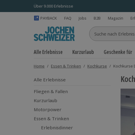
Über 9.000 Erlebnisse
PAYBACK
FAQ
Jobs
B2B
Magazin
Er
Suche nach Erlebnisse
Alle Erlebnisse
Kurzurlaub
Geschenke für
Home
/
Essen & Trinken
/
Kochkurse
/
Kochkurse 
Koc
Alle Erlebnisse
Fliegen & Fallen
Kurzurlaub
Motorpower
Essen & Trinken
Erlebnisdinner