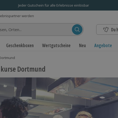
Jeder Gutschein für alle Erlebnisse einlösbar
lebnispartner werden
Du 
n...
Geschenkboxen
Wertgutscheine
Neu
Angebote
Dortmund
hkurse Dortmund