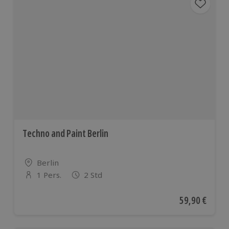
Techno and Paint Berlin
Standort
Berlin
1 Pers.
2 Std
Anzahl der Teilnehmer
Aktueller Pre
59,90 €