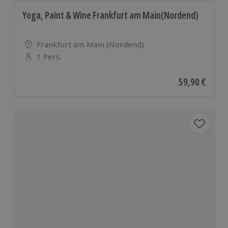
Yoga, Paint & Wine Frankfurt am Main(Nordend)
Standort
Frankfurt am Main (Nordend)
1 Pers.
Anzahl der Teilnehmer
Aktueller Pre
59,90 €