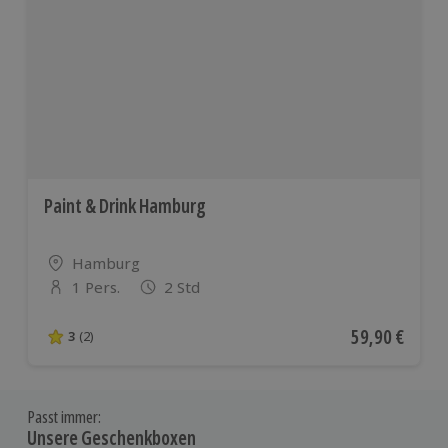
Paint & Drink Hamburg
Standort
Hamburg
1 Pers.
2 Std
Anzahl der Teilnehmer
Aktueller Pre
59,90 €
3
(2)
3 von 5 Sternen basierend auf 2 Bewertungen
Passt immer:
Unsere Geschenkboxen