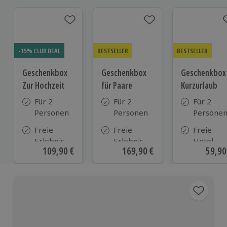
-15% CLUB DEAL
BESTSELLER
BESTSELLER
Geschenkbox
Geschenkbox
Geschenkbox
Zur Hochzeit
für Paare
Kurzurlaub
Für 2
Für 2
Für 2
Personen
Personen
Persone
Freie
Freie
Freie
Erlebnis-
Erlebnis-
Hotel-
Aktueller Preis
109,90 €
Aktueller Preis
169,90 €
Aktue
59,90
Auswahl
Auswahl
Auswahl
an ca.
an ca. 860
aus ca. 5
610 Orten
Orten
Hotels in
Deutschl
Österrei
und viele
weiteren