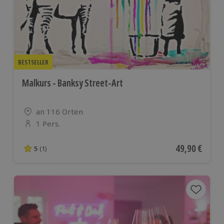
BESTSELLER
Malkurs - Banksy Street-Art
Standort
an 116 Orten
1 Pers.
Anzahl der Teilnehmer
Aktueller Pre
49,90 €
5
(1)
5 von 5 Sternen basierend auf 1 Bewertungen