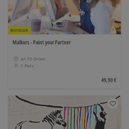
BESTSELLER
Malkurs - Paint your Partner
Standort
an 75 Orten
1 Pers.
Anzahl der Teilnehmer
Aktueller Pre
49,90 €