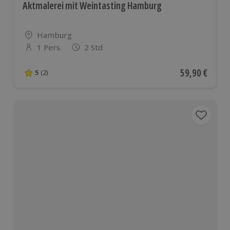
Aktmalerei mit Weintasting Hamburg
Standort
Hamburg
1 Pers.
2 Std
Anzahl der Teilnehmer
Aktueller Pre
59,90 €
5
(2)
5 von 5 Sternen basierend auf 2 Bewertungen