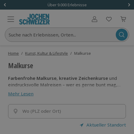
Über 9.000 Erlebnisse
Benutzerkonto
Suche nach Erlebnissen, Orten...
Home
/
Kunst, Kultur & Lifestyle
/
Malkurse
Malkurse
Farbenfrohe Malkurse
,
kreative Zeichenkurse
und
eindrucksvolle Malreisen – wer es gerne bunt mag,
ist hier genau richtig. Und dank der richtigen
Mehr Lesen
Anleitung, ist es in diesen Malkursen gar keine große
Kunst
, mit den eigenen Händen beeindrucke
Kunstwerke zu schaffen.
Wo (PLZ oder Ort)
Aktueller Standort