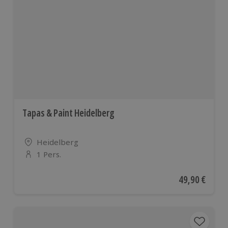
Tapas & Paint Heidelberg
Standort
Heidelberg
1 Pers.
Anzahl der Teilnehmer
Aktueller Pre
49,90 €