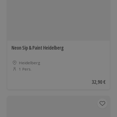
europäis
Ländern
Neon Sip & Paint Heidelberg
Standort
Heidelberg
1 Pers.
Anzahl der Teilnehmer
Aktueller Pre
32,90 €