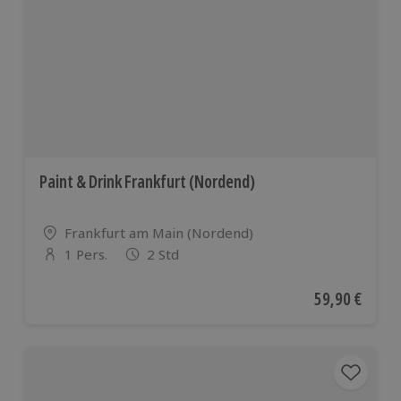
Paint & Drink Frankfurt (Nordend)
Standort
Frankfurt am Main (Nordend)
1 Pers.
2 Std
Anzahl der Teilnehmer
Aktueller Pre
59,90 €