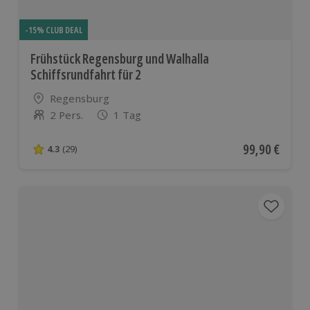
-15% CLUB DEAL
Frühstück Regensburg und Walhalla
Schiffsrundfahrt für 2
Standort
Regensburg
2 Pers.
1 Tag
Anzahl der Teilnehmer
Aktueller Pre
99,90 €
4.3
(29)
4.3 von 5 Sternen basierend auf 29 Bewertungen