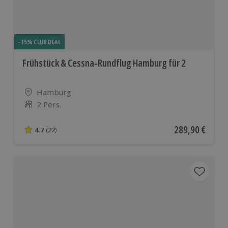
-15% CLUB DEAL
Frühstück & Cessna-Rundflug Hamburg für 2
Standort
Hamburg
2 Pers.
Anzahl der Teilnehmer
Aktueller Preis
289,90 €
4.7
(22)
4.7 von 5 Sternen basierend auf 22 Bewertungen