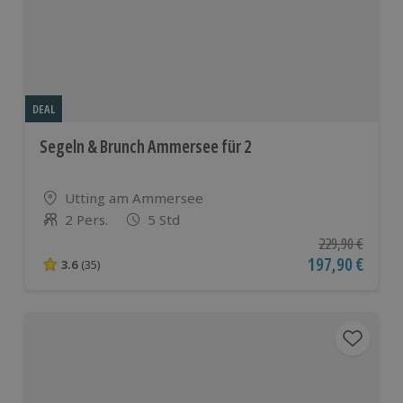
DEAL
Segeln & Brunch Ammersee für 2
Standort
Utting am Ammersee
2 Pers.
5 Std
Anzahl der Teilnehmer
Ursprünglicher P
229,90 €
Aktueller Preis
197,90 €
3.6
(35)
3.6 von 5 Sternen basierend auf 35 Bewertungen