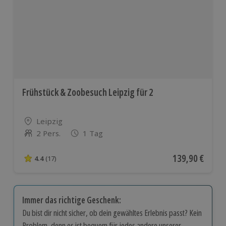
Frühstück & Zoobesuch Leipzig für 2
Standort
Leipzig
2 Pers.
1 Tag
Anzahl der Teilnehmer
Aktueller Preis
139,90 €
4.4
(17)
4.4 von 5 Sternen basierend auf 17 Bewertungen
Immer das richtige Geschenk:
Du bist dir nicht sicher, ob dein gewähltes Erlebnis passt? Kein
Problem, denn es ist bequem für jedes andere unserer