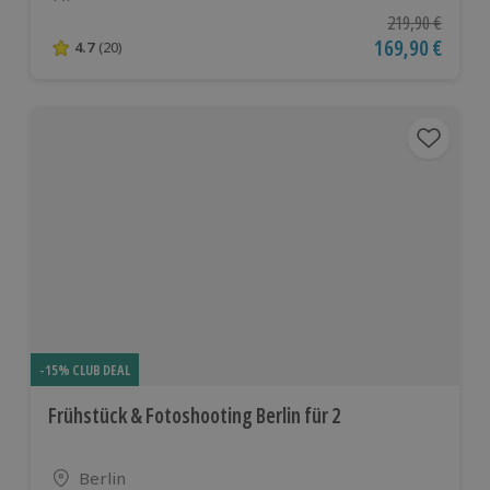
Anzahl der Teilnehmer
Ursprünglicher P
219,90 €
Aktueller Preis
169,90 €
4.7
(20)
4.7 von 5 Sternen basierend auf 20 Bewertungen
-15% CLUB DEAL
Frühstück & Fotoshooting Berlin für 2
Standort
Berlin