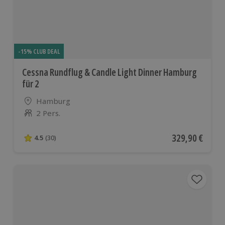
-15% CLUB DEAL
Cessna Rundflug & Candle Light Dinner Hamburg
für 2
Standort
Hamburg
2 Pers.
Anzahl der Teilnehmer
Aktueller Preis
329,90 €
4.5
(30)
4.5 von 5 Sternen basierend auf 30 Bewertungen