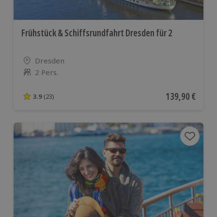
Frühstück & Schiffsrundfahrt Dresden für 2
Standort
Dresden
2 Pers.
Anzahl der Teilnehmer
Aktueller Preis
139,90 €
3.9
(23)
3.9 von 5 Sternen basierend auf 23 Bewertungen