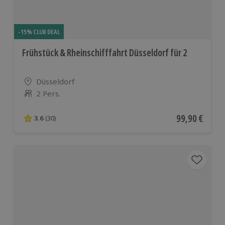
-15% CLUB DEAL
Frühstück & Rheinschifffahrt Düsseldorf für 2
Standort
Düsseldorf
2 Pers.
Anzahl der Teilnehmer
Aktueller Pre
99,90 €
3.6
(30)
3.6 von 5 Sternen basierend auf 30 Bewertungen