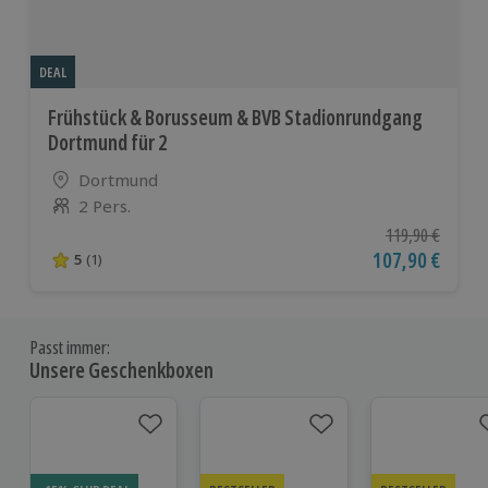
DEAL
Frühstück & Borusseum & BVB Stadionrundgang
Dortmund für 2
Standort
Dortmund
2 Pers.
Anzahl der Teilnehmer
Ursprünglicher P
119,90 €
Aktueller Preis
107,90 €
5
(1)
5 von 5 Sternen basierend auf 1 Bewertungen
Passt immer:
Unsere Geschenkboxen