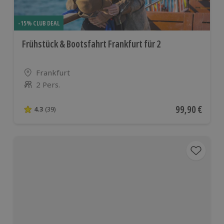
-15% CLUB DEAL
Frühstück & Bootsfahrt Frankfurt für 2
Standort
Frankfurt
2 Pers.
Anzahl der Teilnehmer
Aktueller Pre
99,90 €
4.3
(39)
4.3 von 5 Sternen basierend auf 39 Bewertungen