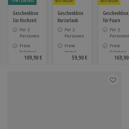
-15% CLUB DEAL
BESTSELLER
BESTSELLER
Geschenkbox
Geschenkbox
Geschenkbox
Zur Hochzeit
Kurzurlaub
für Paare
Für 2
Für 2
Für 2
Personen
Personen
Persone
Freie
Freie
Freie
Erlebnis-
Hotel-
Erlebnis-
Aktueller Preis
109,90 €
Aktueller Preis
59,90 €
Aktuell
169,90
Auswahl
Auswahl
Auswahl
an ca.
aus ca. 500
an ca. 86
610 Orten
Hotels in
Orten
Deutschland,
Österreich
und vielen
weiteren
europäischen
Ländern