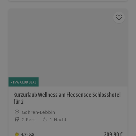
-15% CLUB DEAL
Kurzurlaub Wellness am Fleesensee Schlosshotel
für 2
Standort
Göhren-Lebbin
2 Pers.
1 Nacht
Anzahl der Teilnehmer
Aktueller Preis
209,90 €
4.7
(62)