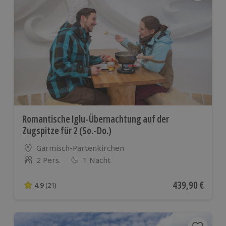
Romantische Iglu-Übernachtung auf der
Zugspitze für 2 (So.-Do.)
Standort
Garmisch-Partenkirchen
2 Pers.
1 Nacht
Anzahl der Teilnehmer
Aktueller Preis
439,90 €
4.9
(21)
4.9 von 5 Sternen basierend auf 21 Bewertungen