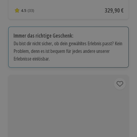
Aktueller Preis
329,90 €
4.5
(33)
4.5 von 5 Sternen basierend auf 33 Bewertungen
Immer das richtige Geschenk:
Du bist dir nicht sicher, ob dein gewähltes Erlebnis passt? Kein
Problem, denn es ist bequem für jedes andere unserer
Erlebnisse einlösbar.