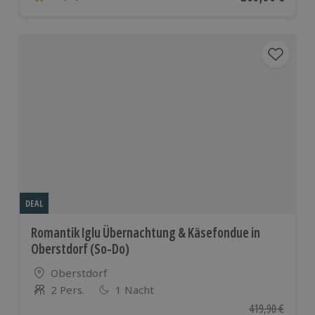
4.7 von 5 Sternen basierend auf 62 Bewertungen
DEAL
Romantik Iglu Übernachtung & Käsefondue in
Oberstdorf (So-Do)
Standort
Oberstdorf
2 Pers.
1 Nacht
Anzahl der Teilnehmer
Ursprünglicher P
419,90 €