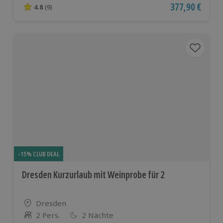
Aktueller Preis
377,90 €
4.8
(9)
4.8 von 5 Sternen basierend auf 9 Bewertungen
-15% CLUB DEAL
Dresden Kurzurlaub mit Weinprobe für 2
Standort
Dresden
2 Pers.
2 Nächte
Anzahl der Teilnehmer