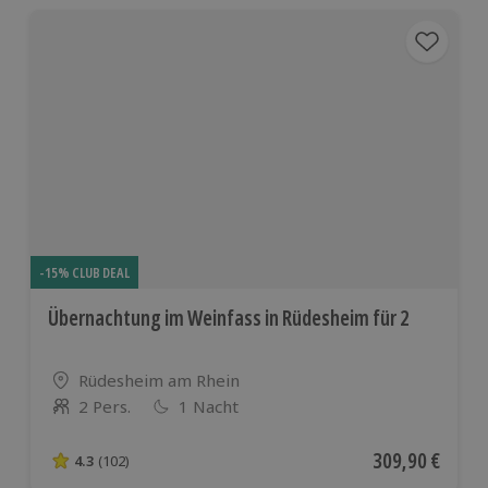
-15% CLUB DEAL
Übernachtung im Weinfass in Rüdesheim für 2
Standort
Rüdesheim am Rhein
2 Pers.
1 Nacht
Anzahl der Teilnehmer
Aktueller Preis
309,90 €
4.3
(102)
4.3 von 5 Sternen basierend auf 102 Bewertungen