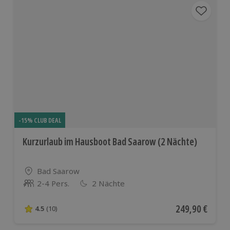
-15% CLUB DEAL
Kurzurlaub im Hausboot Bad Saarow (2 Nächte)
Standort
Bad Saarow
2-4 Pers.
2 Nächte
Anzahl der Teilnehmer
Aktueller Preis
249,90 €
4.5
(10)
4.5 von 5 Sternen basierend auf 10 Bewertungen