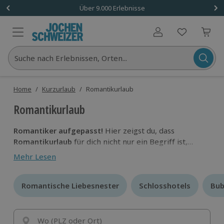
Über 9.000 Erlebnisse
Benutzerkonto
Suche nach Erlebnissen, Orten...
Home
/
Kurzurlaub
/
Romantikurlaub
Romantikurlaub
Romantiker aufgepasst!
Hier zeigst du, dass
Romantikurlaub
für dich nicht nur ein Begriff ist,
sondern etwas, das es in die Tat umzusetzen gilt.
Mehr Lesen
Genießt eure Auszeit zu zweit
und lasst die
Herzchen nicht nur in den Augen höher hüpfen.
Romantische Liebesnester
Romantische Liebesnester
Schlosshotels
Schlosshotels
Bub
Bub
Wo (PLZ oder Ort)