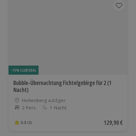
-15% CLUB DEAL
Bubble-Übernachtung Fichtelgebirge für 2 (1
Nacht)
Standort
Hohenberg a.d.Eger
2 Pers.
1 Nacht
Anzahl der Teilnehmer
Aktueller Preis
129,90 €
3.3
(3)
3.3 von 5 Sternen basierend auf 3 Bewertungen