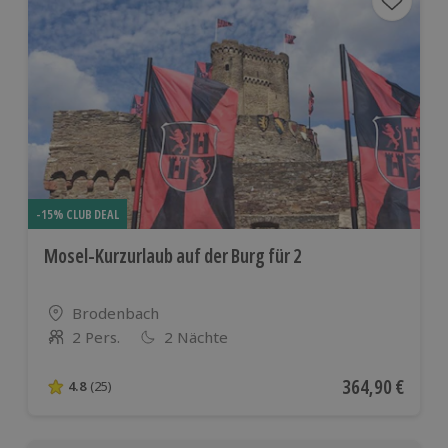
-15% CLUB DEAL
Mosel-Kurzurlaub auf der Burg für 2
Standort
Brodenbach
2 Pers.
2 Nächte
Anzahl der Teilnehmer
Aktueller Preis
364,90 €
4.8
(25)
4.8 von 5 Sternen basierend auf 25 Bewertungen