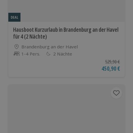
DEAL
Hausboot Kurzurlaub in Brandenburg an der Havel
für 4 (2 Nächte)
Standort
Brandenburg an der Havel
1-4 Pers.
2 Nächte
Anzahl der Teilnehmer
Ursprünglicher P
529,90 €
Aktueller Preis
450,90 €