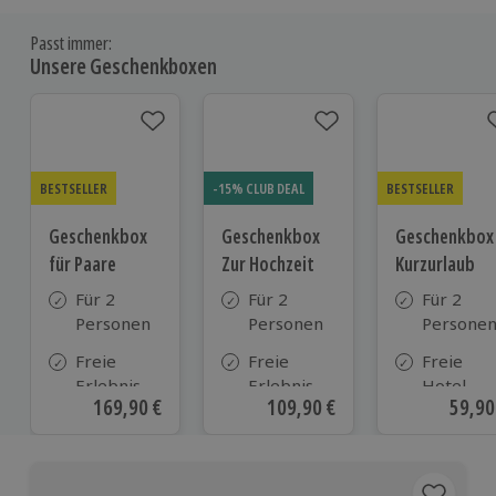
Passt immer:
Unsere Geschenkboxen
BESTSELLER
-15% CLUB DEAL
BESTSELLER
Geschenkbox
Geschenkbox
Geschenkbox
für Paare
Zur Hochzeit
Kurzurlaub
Für 2
Für 2
Für 2
Personen
Personen
Persone
Freie
Freie
Freie
Erlebnis-
Erlebnis-
Hotel-
Aktueller Preis
169,90 €
Aktueller Preis
109,90 €
Aktue
59,90
Auswahl
Auswahl
Auswahl
an ca. 860
an ca.
aus ca. 5
Orten
610 Orten
Hotels in
Deutschl