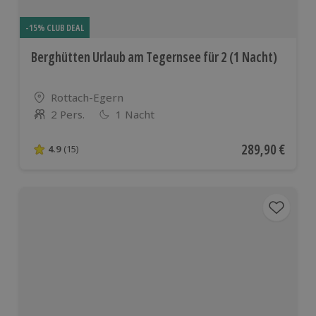
-15% CLUB DEAL
Berghütten Urlaub am Tegernsee für 2 (1 Nacht)
Standort
Rottach-Egern
2 Pers.
1 Nacht
Anzahl der Teilnehmer
Aktueller Preis
289,90 €
4.9
(15)
4.9 von 5 Sternen basierend auf 15 Bewertungen