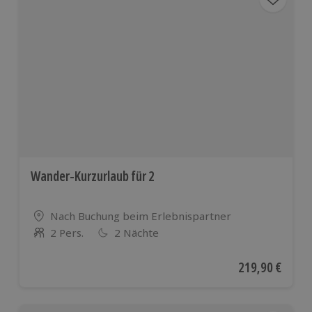
Österrei
und viele
weiteren
europäis
Ländern
Wander-Kurzurlaub für 2
Standort
Nach Buchung beim Erlebnispartner
2 Pers.
2 Nächte
Anzahl der Teilnehmer
Aktueller Preis
219,90 €