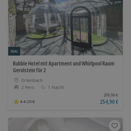
DEAL
Bubble Hotel mit Apartment und Whirlpool Raum
Gerolstein für 2
Standort
Orlenbach
2 Pers.
1 Nacht
Anzahl der Teilnehmer
Ursprünglicher P
299,90 €
Aktueller Preis
254,90 €
4.4
(204)
4.4 von 5 Sternen basierend auf 204 Bewertungen