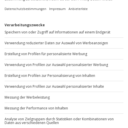
Christian Nau:
„Unser Anspruch bei Jochen Schweizer ist es nicht nur, das 
Schenken von Erlebnissen einfach zu machen, sondern vor 
allem dafür zu sorgen, dass aus Geschenken echte Erlebnisse 
werden. Wir setzen alles daran, dass unsere Kund:innen ihr 
Erlebnis auch tatsächlich wahrnehmen. Unsere 
Erlebnisgarantie steht dabei sinnbildlich für unser 
Markenversprechen: Wer mit Jochen Schweizer schenkt, 
schenkt echte Abenteuer, keine leeren Versprechen. Unsere 
Stärke liegt in der Kombination aus einem riesigen Angebot 
und höchster Qualitätssicherung.“