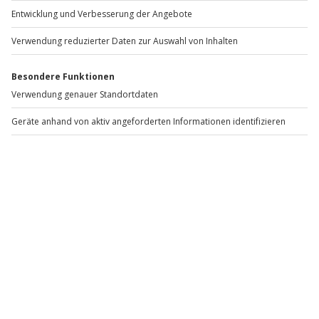
Du willst unser Angebot nicht nur erleben, sondern auch 
mitgestalten? Dann bewirb dich 
hier
 und werde Teil 
unseres Teams! 
Newsletter abonnieren und 10 € Rabatt sichern
Abonnieren
Vertrag widerrufen