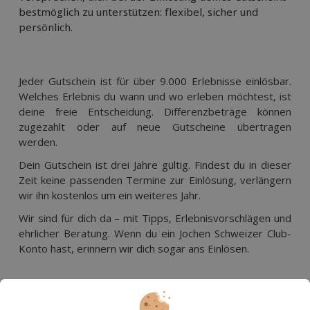
bestmöglich zu unterstützen: flexibel, sicher und
persönlich.
Jeder Gutschein ist für über 9.000 Erlebnisse einlösbar. 
Welches Erlebnis du wann und wo erleben möchtest, ist 
deine freie Entscheidung. Differenzbeträge können 
zugezahlt oder auf neue Gutscheine übertragen 
werden.  
Dein Gutschein ist drei Jahre gültig. Findest du in dieser 
Zeit keine passenden Termine zur Einlösung, verlängern 
wir ihn kostenlos um ein weiteres Jahr.  
Wir sind für dich da – mit Tipps, Erlebnisvorschlägen und 
ehrlicher Beratung. Wenn du ein Jochen Schweizer Club-
Konto hast, erinnern wir dich sogar ans Einlösen.  
Weitere Infos zur Erlebnisgarantie findest du auf der
folgenden Seite:
Erlebnis-Garantie