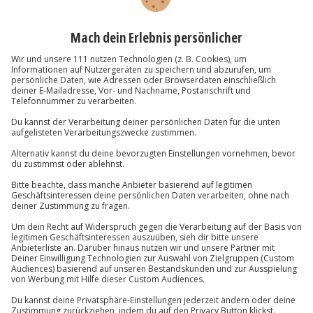
Nervenkitzel powered by Jochen Schweizer - Die Köpfe
hinter den Erlebnissen
Seit 1987 steht die Jochen Schweizer GmbH für 
außergewöhnliche Abenteuer und ist als Anbieter für 
Erlebnisse und Erlebnisreisen ein echter Wegbegleiter 
für alle Menschen, die Herausforderungen suchen. Im 
Oktober 2017 wurden Jochen Schweizer und mydays 
unter dem Dach der JSMD Group vereint. Die Gruppe 
gehört zur ProSiebenSat.1 Media SE. 
Mehr als 300 Mitarbeiter:innen arbeiten jeden Tag mit 
viel Leidenschaft, Herz und Kreativität daran, aus jedem 
Erlebnisgeschenk ein außergewöhnliches Erlebnis zu 
machen. Denn wir sind überzeugt: Nur Kund:innen, die 
wirklich erleben, tragen ihre Begeisterung weiter. 
Angeführt wird unser Team von Christian Nau (CEO), 
Volker Tritschler (CCO) und Derek Burger (CFO). Mit 
strategischem Weitblick und einem klaren Purpose 
machen sie Jochen Schweizer zukunftssicher: 