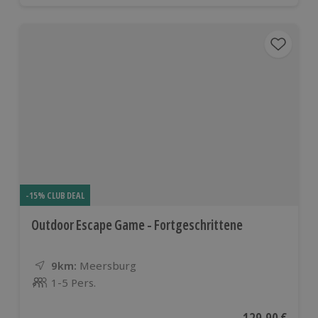
-15% CLUB DEAL
Outdoor Escape Game - Fortgeschrittene
9km:
Entfernung
Standort
Meersburg
1-5 Pers.
Anzahl der Teilnehmer