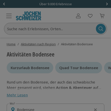
Über 9.000 Erlebnisse
Benutzerkonto
Suche nach Erlebnissen, Orten...
Home
/
Aktivitäten nach Region
/
Aktivitäten Bodensee
Aktivitäten Bodensee
Kurzurlaub Bodensee
Kurzurlaub Bodensee
Quad Tour Bodensee
Quad Tour Bodensee
W
W
Rund um den Bodensee, der auch das schwäbische
Meer genannt wird, stehen
Action & Abenteuer
auf
dem Programm: Ob Motorboot-Trip, Wellnesstag
Mehr Lesen
oder Quad-Tour – in puncto unvergessliche
Aktivitäten kommt ihr hier garantiert auf eure
Wo?
Wo?
Kosten. Gönnt euch eine
abenteuerliche-schöne Zeit