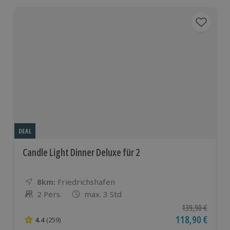
DEAL
Candle Light Dinner Deluxe für 2
8km:
Entfernung
Standort
Friedrichshafen
2 Pers.
max. 3 Std
Anzahl der Teilnehmer
Ursprünglicher P
139,90 €
Aktueller Preis
118,90 €
4.4
(259)
4.4 von 5 Sternen basierend auf 259 Bewertungen