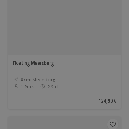
weiteren
europäischen
Ländern
Floating Meersburg
8km:
Entfernung
Standort
Meersburg
1 Pers.
2 Std
Anzahl der Teilnehmer
Aktueller Preis
124,90 €