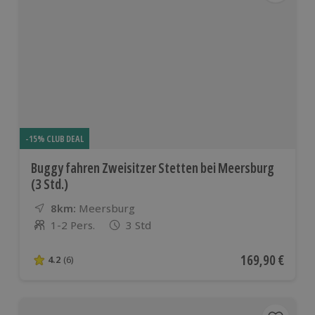
-15% CLUB DEAL
Buggy fahren Zweisitzer Stetten bei Meersburg
(3 Std.)
8km:
Entfernung
Standort
Meersburg
1-2 Pers.
3 Std
Anzahl der Teilnehmer
Aktueller Preis
169,90 €
4.2
(6)
4.2 von 5 Sternen basierend auf 6 Bewertungen