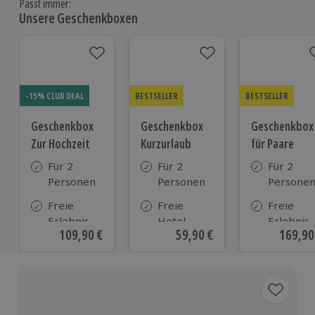
Passt immer:
Unsere Geschenkboxen
-15% CLUB DEAL
BESTSELLER
BESTSELLER
Geschenkbox
Geschenkbox
Geschenkbox
Zur Hochzeit
Kurzurlaub
für Paare
Für 2
Für 2
Für 2
Personen
Personen
Persone
Freie
Freie
Freie
Erlebnis-
Hotel-
Erlebnis-
Aktueller Preis
109,90 €
Aktueller Preis
59,90 €
Aktuell
169,90
Auswahl
Auswahl
Auswahl
an ca.
aus ca. 500
an ca. 86
610 Orten
Hotels in
Orten
Deutschland,
Österreich
und vielen