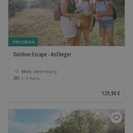
-15% CLUB DEAL
Outdoor Escape - Anfänger
6km:
Entfernung
Standort
Meersburg
1-5 Pers.
Anzahl der Teilnehmer
Aktueller Preis
129,90 €