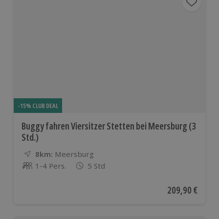
-15% CLUB DEAL
Buggy fahren Viersitzer Stetten bei Meersburg (3
Std.)
8km:
Entfernung
Standort
Meersburg
1-4 Pers.
5 Std
Anzahl der Teilnehmer
Aktueller Preis
209,90 €