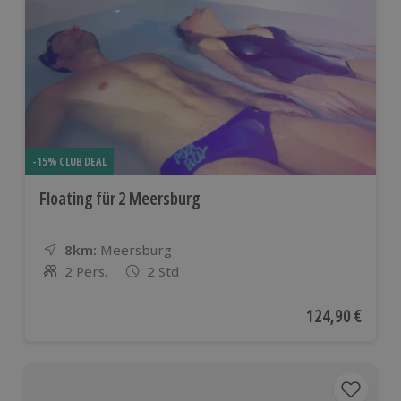
-15% CLUB DEAL
Floating für 2 Meersburg
8km:
Entfernung
Standort
Meersburg
2 Pers.
2 Std
Anzahl der Teilnehmer
Aktueller Preis
124,90 €