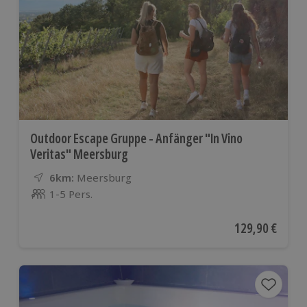
Outdoor Escape Gruppe - Anfänger "In Vino
Veritas" Meersburg
6km:
Entfernung
Standort
Meersburg
1-5 Pers.
Anzahl der Teilnehmer
Aktueller Preis
129,90 €