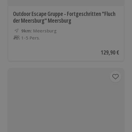
Outdoor Escape Gruppe - Fortgeschritten "Fluch
der Meersburg" Meersburg
9km:
Entfernung
Standort
Meersburg
1-5 Pers.
Anzahl der Teilnehmer
Aktueller Preis
129,90 €