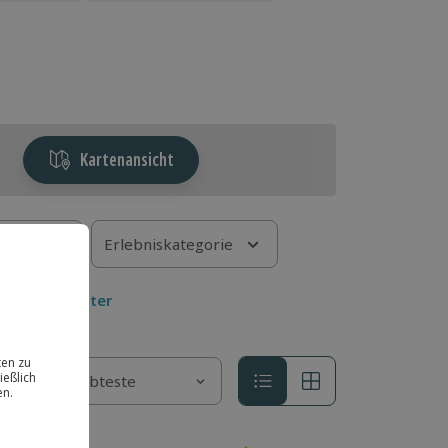
Kartenansicht
r wen
Erlebniskategorie
Mehr Filter
Sortieren nach
Beliebteste
Sortieren nach