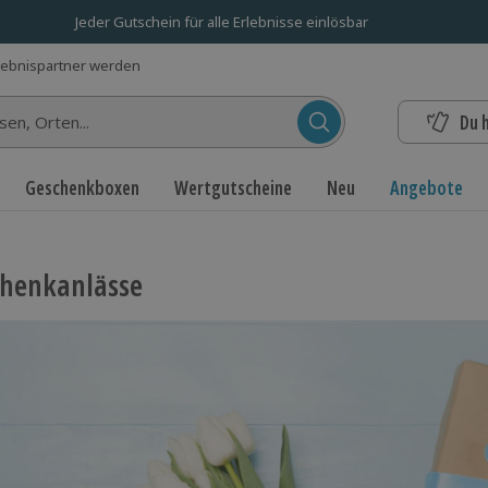
Jeder Gutschein für alle Erlebnisse einlösbar
lebnispartner werden
Du 
n...
Geschenkboxen
Wertgutscheine
Neu
Angebote
henkanlässe