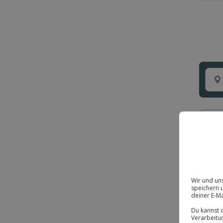
Prei
Anla
8119