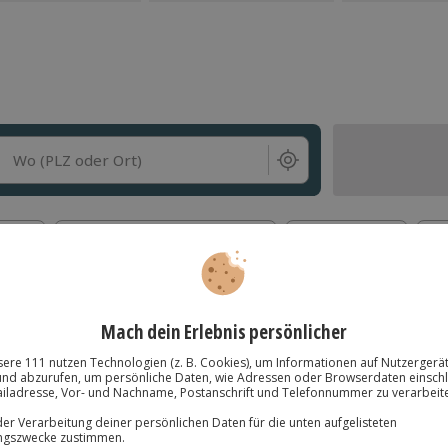
Wo (PLZ oder Ort)
s
Anzahl der Teilnehmer
Aktionen
Fü
ss
Gesamterlebnisdauer
Umgebung
Erlebnisse