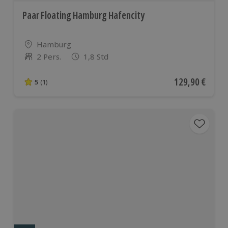
Paar Floating Hamburg Hafencity
Standort
Hamburg
2 Pers.
1,8 Std
Anzahl der Teilnehmer
Aktueller Preis
129,90 €
5
(1)
5 von 5 Sternen basierend auf 1 Bewertungen