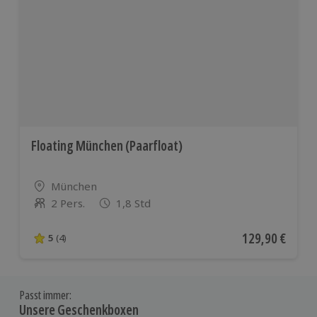
Floating München (Paarfloat)
Standort
München
2 Pers.
1,8 Std
Anzahl der Teilnehmer
Aktueller Preis
129,90 €
5
(4)
5 von 5 Sternen basierend auf 4 Bewertungen
Passt immer:
Unsere Geschenkboxen