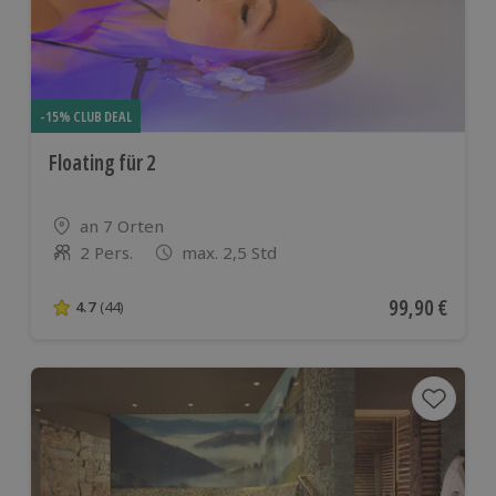
-15% CLUB DEAL
Floating für 2
Standort
an 7 Orten
2 Pers.
max. 2,5 Std
Anzahl der Teilnehmer
Aktueller Pre
99,90 €
4.7
(44)
4.7 von 5 Sternen basierend auf 44 Bewertungen