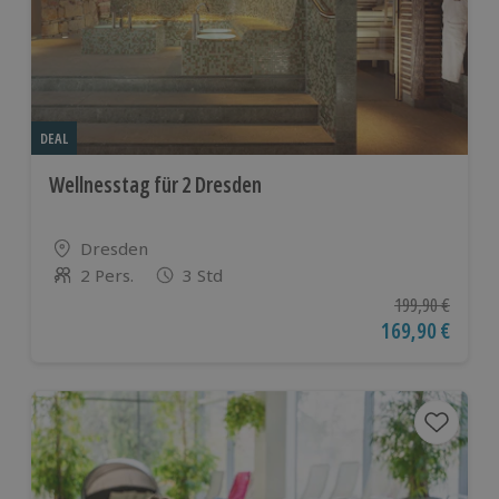
DEAL
Wellnesstag für 2 Dresden
Standort
Dresden
2 Pers.
3 Std
Anzahl der Teilnehmer
Ursprünglicher P
199,90 €
Aktueller Preis
169,90 €