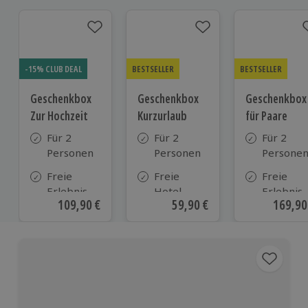
-15% CLUB DEAL
BESTSELLER
BESTSELLER
Geschenkbox
Geschenkbox
Geschenkbox
Zur Hochzeit
Kurzurlaub
für Paare
Für 2
Für 2
Für 2
Personen
Personen
Persone
Freie
Freie
Freie
Erlebnis-
Hotel-
Erlebnis-
Aktueller Preis
109,90 €
Aktueller Preis
59,90 €
Aktuell
169,90
Auswahl
Auswahl
Auswahl
an ca.
aus ca. 500
an ca. 86
610 Orten
Hotels in
Orten
Deutschland,
Österreich
und vielen
weiteren