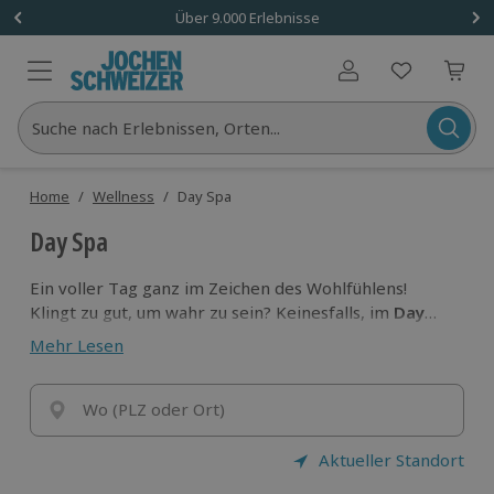
Über 9.000 Erlebnisse
Benutzerkonto
Suche nach Erlebnissen, Orten...
Home
/
Wellness
/
Day Spa
Day Spa
Ein voller Tag ganz im Zeichen des Wohlfühlens!
Klingt zu gut, um wahr zu sein? Keinesfalls, im
Day
Spa
erwarten dich neben Anwendungen wie
Mehr Lesen
Massagen
etc. auch ein ausgedehntes
Wellnessprogramm mit Sauna
und Co.
Schalte ab
und genieß den Tag!
Wo (PLZ oder Ort)
Aktueller Standort