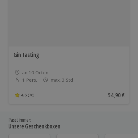
Gin Tasting
Standort
an 10 Orten
1 Pers.
max. 3 Std
Anzahl der Teilnehmer
Aktueller Pre
54,90 €
4.6
(76)
4.6 von 5 Sternen basierend auf 76 Bewertungen
Passt immer:
Unsere Geschenkboxen