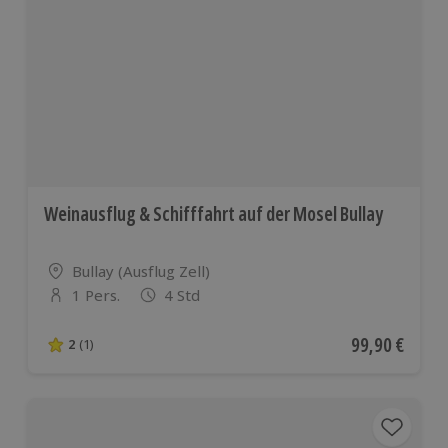
Weinausflug & Schifffahrt auf der Mosel Bullay
Standort
Bullay (Ausflug Zell)
1 Pers.
4 Std
Anzahl der Teilnehmer
Aktueller Pre
99,90 €
2
(1)
2 von 5 Sternen basierend auf 1 Bewertungen