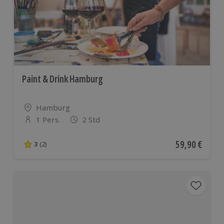
Paint & Drink Hamburg
Standort
Hamburg
1 Pers.
2 Std
Anzahl der Teilnehmer
Aktueller Pre
59,90 €
3
(2)
3 von 5 Sternen basierend auf 2 Bewertungen