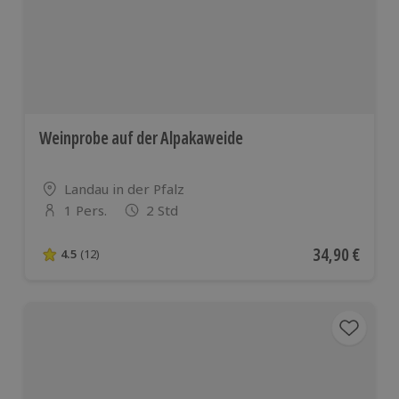
Weinprobe auf der Alpakaweide
Standort
Landau in der Pfalz
1 Pers.
2 Std
Anzahl der Teilnehmer
Aktueller Pre
34,90 €
4.5
(12)
4.5 von 5 Sternen basierend auf 12 Bewertungen