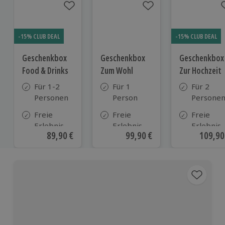
-15% CLUB DEAL
-15% CLUB DEAL
Geschenkbox
Geschenkbox
Geschenkbox
Food & Drinks
Zum Wohl
Zur Hochzeit
Für 1-2
Für 1
Für 2
Personen
Person
Persone
Freie
Freie
Freie
Erlebnis-
Erlebnis-
Erlebnis-
Aktueller Preis
89,90 €
Aktueller Preis
99,90 €
Aktuell
109,90
Auswahl
Auswahl
Auswahl
an ca. 800
an ca.
an ca.
Orten
800 Orten
610 Orte