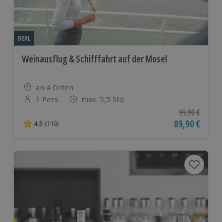
DEAL
Weinausflug & Schifffahrt auf der Mosel
Standort
an 4 Orten
1 Pers.
max. 5,5 Std
Anzahl der Teilnehmer
Ursprünglicher
99,90 €
Aktueller Pre
89,90 €
4.5
(110)
4.5 von 5 Sternen basierend auf 110 Bewertungen