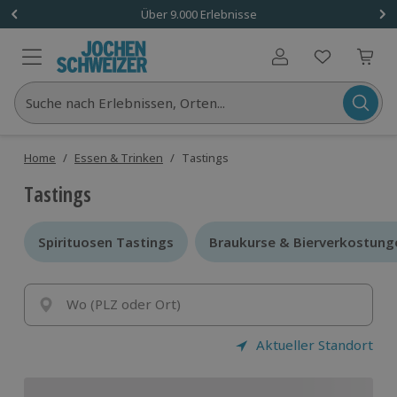
Über 9.000 Erlebnisse
Benutzerkonto
Suche nach Erlebnissen, Orten...
Home
/
Essen & Trinken
/
Tastings
Tastings
Spirituosen Tastings
Spirituosen Tastings
Braukurse & Bierverkostung
Braukurse & Bierverkostung
Wo (PLZ oder Ort)
Aktueller Standort